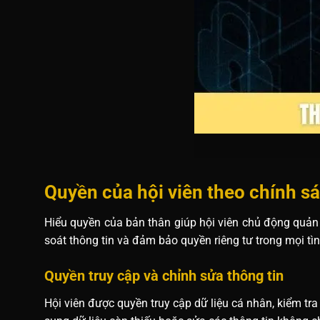
Quyền của hội viên theo chính s
Hiểu quyền của bản thân giúp hội viên chủ động quản 
soát thông tin và đảm bảo quyền riêng tư trong mọi tì
Quyền truy cập và chỉnh sửa thông tin
Hội viên được quyền truy cập dữ liệu cá nhân, kiểm tra