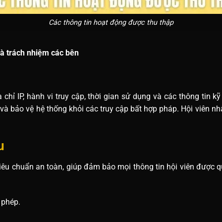
Các thông tin hoạt động được thu thập
và trách nhiệm các bên
ịa chỉ IP, hành vi truy cập, thời gian sử dụng và các thông tin k
và bảo vệ hệ thống khỏi các truy cập bất hợp pháp. Hội viên nhận
u
 tiêu chuẩn an toàn, giúp đảm bảo mọi thông tin hội viên được 
 phép.