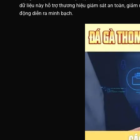
dữ liệu này hỗ trợ thương hiệu giám sát an toàn, giảm 
động diễn ra minh bạch.