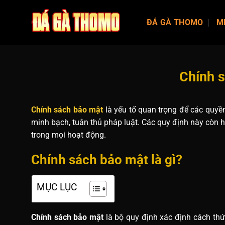
ĐÁ GÀ THOMO
M
Chính s
Chính sách bảo mật
là yếu tố quan trọng để các quyền
minh bạch, tuân thủ pháp luật. Các quy định này còn hỗ
trong mọi hoạt động.
Chính sách bảo mật là gì?
MỤC LỤC
Chính sách bảo mật
là bộ quy định xác định cách thức