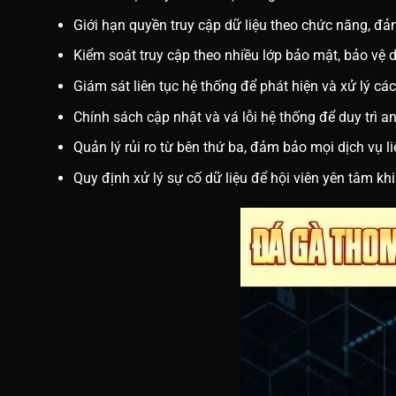
Giới hạn quyền truy cập dữ liệu theo chức năng, đ
Kiểm soát truy cập theo nhiều lớp bảo mật, bảo vệ d
Giám sát liên tục hệ thống để phát hiện và xử lý cá
Chính sách cập nhật và vá lỗi hệ thống để duy trì an
Quản lý rủi ro từ bên thứ ba, đảm bảo mọi dịch vụ l
Quy định xử lý sự cố dữ liệu để hội viên yên tâm khi 