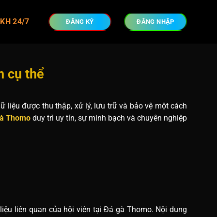
KH 24/7
ĐĂNG KÝ
ĐĂNG NHẬP
h cụ thể
 liệu được thu thập, xử lý, lưu trữ và bảo vệ một cách
gà Thomo
duy trì uy tín, sự minh bạch và chuyên nghiệp
 liệu liên quan của hội viên tại Đá gà Thomo. Nội dung