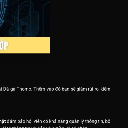
tại Đá gà Thomo. Thêm vào đó bạn sẽ giảm rủi ro, kiểm
mật
đảm bảo hội viên có khả năng quản lý thông tin, bổ