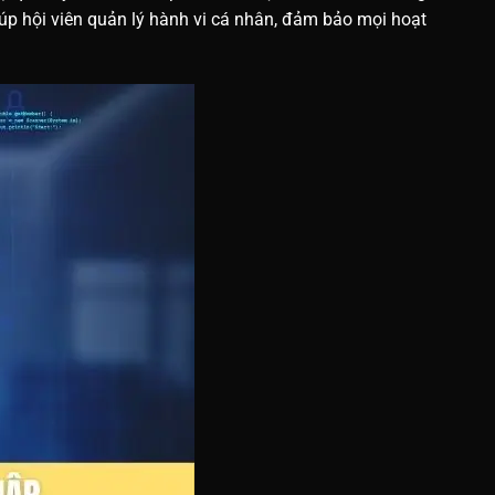
giúp hội viên quản lý hành vi cá nhân, đảm bảo mọi hoạt