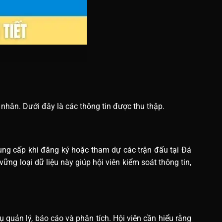
 nhân. Dưới đây là các thông tin được thu thập.
cung cấp khi đăng ký hoặc tham dự các trận đấu tại Đá
ững loại dữ liệu này giúp hội viên kiểm soát thông tin,
 quản lý, báo cáo và phân tích. Hội viên cần hiểu rằng