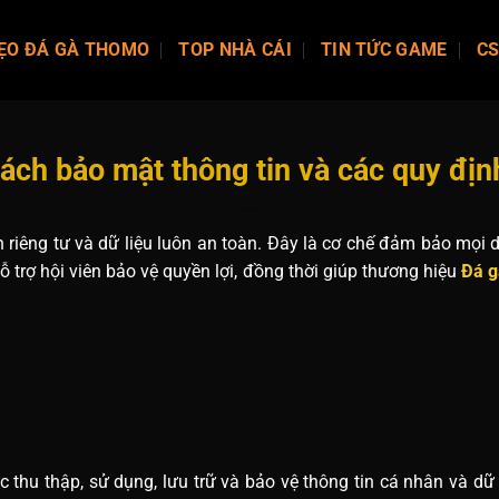
ẸO ĐÁ GÀ THOMO
TOP NHÀ CÁI
TIN TỨC GAME
CS
ách bảo mật thông tin và các quy địn
 riêng tư và dữ liệu luôn an toàn. Đây là cơ chế đảm bảo mọi dữ
 trợ hội viên bảo vệ quyền lợi, đồng thời giúp thương hiệu
Đá 
 thu thập, sử dụng, lưu trữ và bảo vệ thông tin cá nhân và dữ