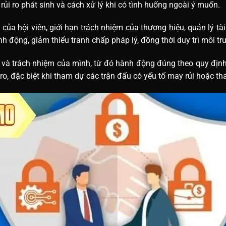
rủi ro phát sinh và cách xử lý khi có tình huống ngoài ý muốn.
ủa hội viên, giới hạn trách nhiệm của thương hiệu, quản lý tài 
nh động, giảm thiểu tranh chấp pháp lý, đồng thời duy trì môi 
và trách nhiệm của mình, từ đó hành động đúng theo quy định, 
 ro, đặc biệt khi tham dự các trận đấu có yếu tố may rủi hoặc th