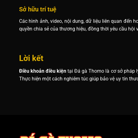
Sở hữu trí tuệ
Các hình ảnh, video, nội dung, dữ liệu liên quan đến 
quyền chia sẻ của thương hiệu, đồng thời yêu cầu hội v
Lời kết
Điều khoản điều kiện
tại Đá gà Thomo là cơ sở pháp lý
Thực hiện một cách nghiêm túc giúp bảo vệ uy tín thươ