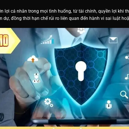
n lợi cá nhân trong mọi tình huống, từ tài chính, quyền lợi khi t
 dự, đồng thời hạn chế rủi ro liên quan đến hành vi sai luật ho