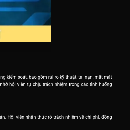
g kiểm soát, bao gồm rủi ro kỹ thuật, tai nạn, mất mát
 nhở hội viên tự chịu trách nhiệm trong các tình huống
n. Hội viên nhận thức rõ trách nhiệm về chi phí, đồng