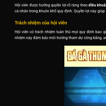
Hội viên được hưởng quyền lợi rõ ràng theo
điều khoả
cá nhân trong khuôn khổ quy định. Quyền lợi này giúp 
Trách nhiệm của hội viên
Hội viên có trách nhiệm tuân thủ mọi quy định bao g
nhiệm này đảm bảo môi trường tham dự công bằng, an