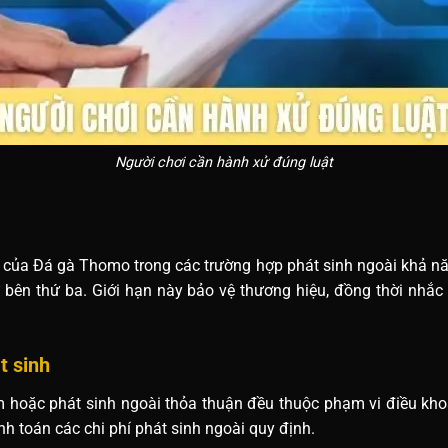
Người chơi cần hành xử đúng luật
 của Đá gà Thomo trong các trường hợp phát sinh ngoài khả năn
ừ bên thứ ba. Giới hạn này bảo vệ thương hiệu, đồng thời nhắc
t sinh
èm hoặc phát sinh ngoài thỏa thuận đều thuộc phạm vi điều khoả
nh toán các chi phí phát sinh ngoài quy định.