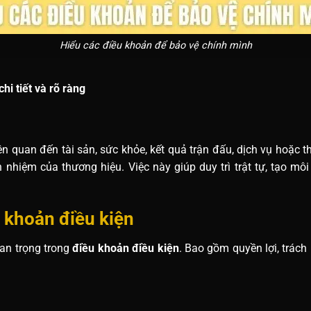
Hiểu các điều khoản để bảo vệ chính mình
hi tiết và rõ ràng
ên quan đến tài sản, sức khỏe, kết quả trận đấu, dịch vụ hoặc th
 nhiệm của thương hiệu. Việc này giúp duy trì trật tự, tạo mô
 khoản điều kiện
an trọng trong
điều khoản điều kiện
. Bao gồm quyền lợi, trách