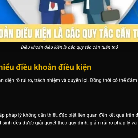
Điều khoản điều kiện là các quy tắc cần tuân thủ
hiểu điều khoản điều kiện
 diện rõ rủi ro, trách nhiệm và quyền lợi. Đồng thời có thể đả
 pháp lý không cần thiết, đặc biệt liên quan đến kết quả trận đ
 sinh đều được giải quyết theo quy định, giảm rủi ro pháp lý và