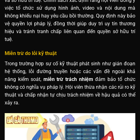
và sở hữu trí tuệ. Chính sách xác định rằng hội viên đồng ý
việc tổ chức sử dụng hình ảnh, video và nội dung mà
không khiếu nại hay yêu cầu bồi thường. Quy định này bảo
vệ quyền lợi pháp lý, đồng thời giúp duy trì uy tín thương
hiệu và tránh tranh chấp liên quan đến quyền sở hữu trí
tuệ.
Miễn trừ do lỗi kỹ thuật
Trong trường hợp sự cố kỹ thuật phát sinh như gián đoạn
hệ thống, lỗi đường truyền hoặc các vấn đề ngoài khả
năng kiểm soát,
miễn trừ trách nhiệm
đảm bảo tổ chức
không có nghĩa vụ pháp lý. Hội viên thừa nhận các rủi ro kỹ
thuật và chấp nhận tự chịu trách nhiệm về hậu quả có thể
xảy ra.