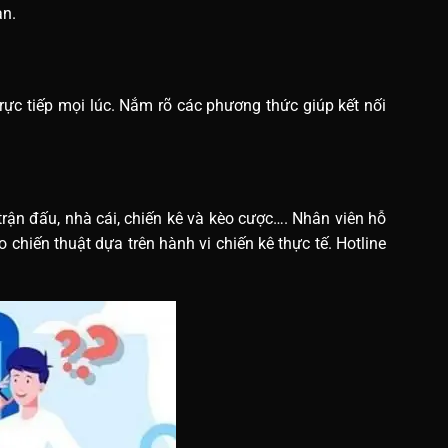
ạn.
rực tiếp mọi lúc. Nắm rõ các phương thức giúp kết nối
 trận đấu, nhà cái, chiến kê và kèo cược…. Nhân viên hỗ
 chiến thuật dựa trên hành vi chiến kê thực tế. Hotline