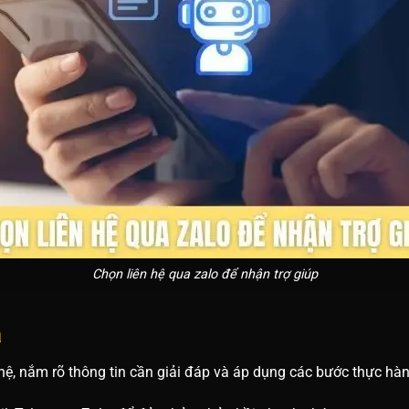
Chọn liên hệ qua zalo để nhận trợ giúp
ả
 hệ, nắm rõ thông tin cần giải đáp và áp dụng các bước thực hà