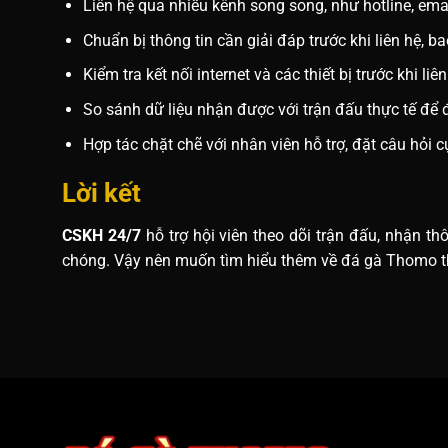
Liên hệ qua nhiều kênh song song, như hotline, em
Chuẩn bị thông tin cần giải đáp trước khi liên hệ, b
Kiểm tra kết nối internet và các thiết bị trước khi li
So sánh dữ liệu nhận được với trận đấu thực tế để 
Hợp tác chặt chẽ với nhân viên hỗ trợ, đặt câu hỏi c
Lời kết
CSKH 24/7
hỗ trợ hội viên theo dõi trận đấu, nhận t
chóng. Vậy nên muốn tìm hiểu thêm về đá gà Thomo th