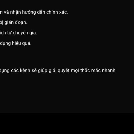
gian và nhận hướng dẫn chính xác.
 bị gián đoạn.
ích từ chuyên gia.
 dụng hiệu quả.
ử dụng các kênh sẽ giúp giải quyết mọi thắc mắc nhanh