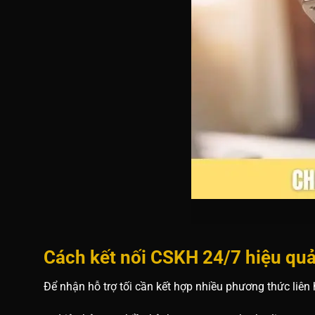
Cách kết nối CSKH 24/7 hiệu qu
Để nhận hỗ trợ tối cần kết hợp nhiều phương thức liên