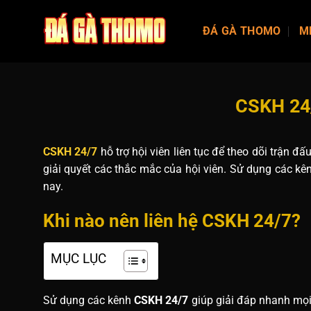
ĐÁ GÀ THOMO
M
CSKH 24/
CSKH 24/7
hỗ trợ hội viên liên tục để theo dõi trận đấ
giải quyết các thắc mắc của hội viên. Sử dụng các kên
nay.
Khi nào nên liên hệ CSKH 24/7?
MỤC LỤC
Sử dụng các kênh
CSKH 24/7
giúp giải đáp nhanh mọi 