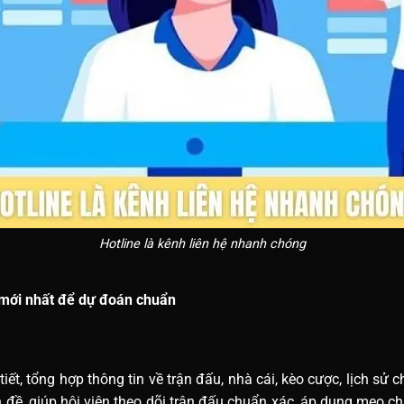
Hotline là kênh liên hệ nhanh chóng
 mới nhất để dự đoán chuẩn
 tiết, tổng hợp thông tin về trận đấu, nhà cái, kèo cược, lịch s
n đề, giúp hội viên theo dõi trận đấu chuẩn xác, áp dụng mẹo ch