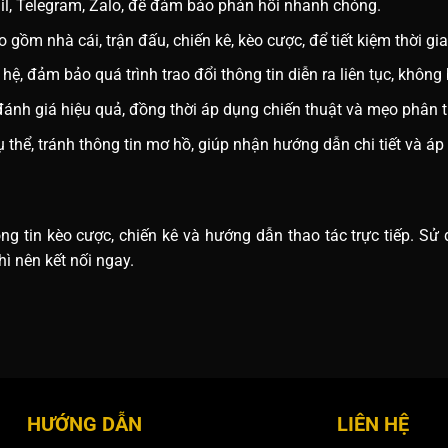
ail, Telegram, Zalo, để đảm bảo phản hồi nhanh chóng.
ao gồm nhà cái, trận đấu, chiến kê, kèo cược, để tiết kiệm thời 
ên hệ, đảm bảo quá trình trao đổi thông tin diễn ra liên tục, không
đánh giá hiệu quả, đồng thời áp dụng chiến thuật và mẹo phân t
ụ thể, tránh thông tin mơ hồ, giúp nhận hướng dẫn chi tiết và áp
hông tin kèo cược, chiến kê và hướng dẫn thao tác trực tiếp. S
ì nên kết nối ngay.
HƯỚNG DẪN
LIÊN HỆ