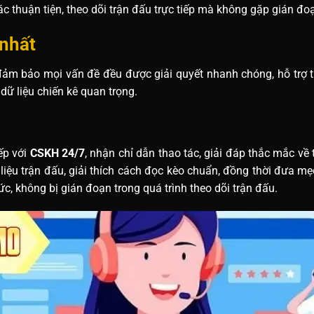
ác thuận tiện, theo dõi trận đấu trực tiếp mà không gặp gián đo
 nhất
đảm bảo mọi vấn đề đều được giải quyết nhanh chóng, hỗ trợ t
 dữ liệu chiến kê quan trọng.
ếp với
CSKH 24/7
, nhận chỉ dẫn thao tác, giải đáp thắc mắc về
liệu trận đấu, giải thích cách đọc kèo chuẩn, đồng thời đưa mẹo
ức, không bị gián đoạn trong quá trình theo dõi trận đấu.