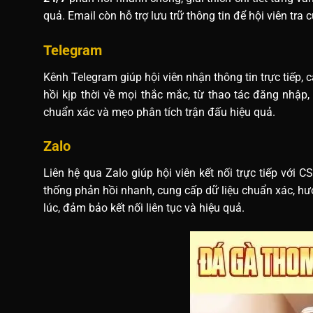
quả. Email còn hỗ trợ lưu trữ thông tin để hội viên tra c
Telegram
Kênh Telegram giúp hội viên nhận thông tin trực tiếp, 
hồi kịp thời về mọi thắc mắc, từ thao tác đăng nhập,
chuẩn xác và mẹo phân tích trận đấu hiệu quả.
Zalo
Liên hệ qua Zalo giúp hội viên kết nối trực tiếp với 
thống phản hồi nhanh, cung cấp dữ liệu chuẩn xác, hướ
lúc, đảm bảo kết nối liên tục và hiệu quả.