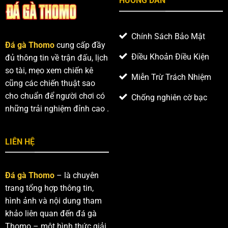
HƯỚNG DẪN
trận
vượt
chiến
trội
căng
thẳng,
Chính Sách Bảo Mật
hấp
Đá gà Thomo
cung cấp đầy
dẫn
Điều Khoản Điều Kiện
đủ thông tin về trận đấu, lịch
so tài, mẹo xem chiến kê
Miễn Trừ Trách Nhiệm
cũng các chiến thuật sao
cho chuẩn để người chơi có
Chống nghiên cờ bạc
những trải nghiệm đỉnh cao .
LIÊN HỆ
Đá gà Thomo
– là chuyên
trang tổng hợp thông tin,
hình ảnh và nội dung tham
khảo liên quan đến đá gà
Thomo – một hình thức giải