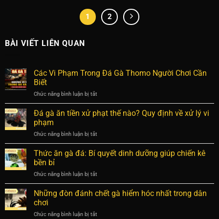
Không phụ thuộc hoàn toàn vào mẹo, kết hợp quan sát
1
2
trực tiếp và đánh giá chiến thuật trận đấu.
Chú ý nguồn thông tin, tránh các mẹo chưa được kiểm
BÀI VIẾT LIÊN QUAN
chứng, dễ dẫn đến sai lệch trong dự đoán.
Sử dụng công cụ hỗ trợ cũng là
mẹo đá gà Thomo
hay
Các Vi Phạm Trong Đá Gà Thomo Người Chơi Cần
Biết
nhưng không thể tin tưởng 100%.
Chức năng bình luận bị tắt
ở
Lời kết
Các
Vi
Đá gà ăn tiền xử phạt thế nào? Quy định về xử lý vi
Phạm
Mẹo đá gà Thomo
là chuyên mục quan trọng, cung cấp
phạm
Trong
thông tin chi tiết, giúp hội viên phân tích trận đấu, dự đoán
Chức năng bình luận bị tắt
ở
Đá
Đá
Gà
kết quả chính xác, nâng cao khả năng nhận định trong
gà
Thức ăn gà đá: Bí quyết dinh dưỡng giúp chiến kê
Thomo
từng trận đấu. Sử dụng hợp lý, kết hợp quan sát trực tiếp
ăn
Người
bền bỉ
tiền
và phân tích chiến thuật sẽ giúp theo dõi trận đấu hiệu quả,
Chơi
Chức năng bình luận bị tắt
ở
xử
Cần
nắm bắt cơ hội tốt nhất để vào kèo.
Thức
phạt
Biết
ăn
Những đòn đánh chết gà hiểm hóc nhất trong dân
thế
gà
nào?
chơi
đá:
Quy
Chức năng bình luận bị tắt
ở
Bí
định