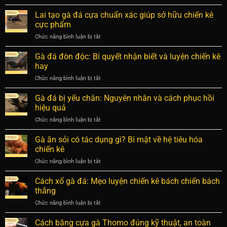
Những
quyết
về
đòn
Lai tạo gà đá cựa chuẩn xác giúp sở hữu chiến kê
dinh
xử
đánh
dưỡng
cực phẩm
lý
chết
giúp
vi
Chức năng bình luận bị tắt
ở
gà
chiến
phạm
Lai
hiểm
kê
tạo
Gà đá đòn độc: Bí quyết nhận biết và luyện chiến kê
hóc
bền
gà
nhất
hay
bỉ
đá
trong
Chức năng bình luận bị tắt
ở
cựa
dân
Gà
chuẩn
chơi
đá
Gà đá bị yếu chân: Nguyên nhân và cách phục hồi
xác
đòn
giúp
hiệu quả
độc:
sở
Chức năng bình luận bị tắt
ở
Bí
hữu
Gà
quyết
chiến
đá
Gà ăn sỏi có tác dụng gì? Bí mật về hệ tiêu hóa
nhận
kê
bị
biết
chiến kê
cực
yếu
và
phẩm
Chức năng bình luận bị tắt
ở
chân:
luyện
Gà
Nguyên
chiến
ăn
Cách xổ gà đá: Mẹo luyện chiến kê bách chiến bách
nhân
kê
sỏi
và
thắng
hay
có
cách
Chức năng bình luận bị tắt
ở
tác
phục
Cách
dụng
hồi
xổ
Cách băng cựa gà Thomo đúng kỹ thuật, an toàn
gì?
hiệu