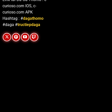
curioso.com IOS, c-
curioso.com APK
Hashtag : #
dagathomo
#daga #
tructiepdaga