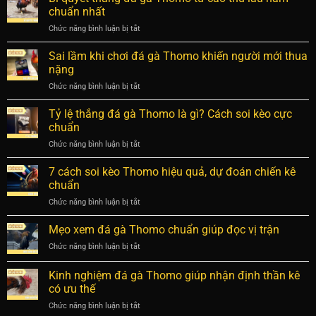
trận
từng
chuẩn nhất
bại
đá
chi
Chức năng bình luận bị tắt
ở
gà
tiết
Bí
Thomo
cho
quyết
Sai lầm khi chơi đá gà Thomo khiến người mới thua
chuẩn
newbie
thắng
xác
nặng
đá
và
Chức năng bình luận bị tắt
ở
gà
chi
Sai
Thomo
tiết
lầm
Tỷ lệ thắng đá gà Thomo là gì? Cách soi kèo cực
từ
nhất
khi
cao
chuẩn
chơi
thủ
Chức năng bình luận bị tắt
ở
đá
lâu
Tỷ
gà
năm
lệ
7 cách soi kèo Thomo hiệu quả, dự đoán chiến kê
Thomo
chuẩn
thắng
khiến
chuẩn
nhất
đá
người
Chức năng bình luận bị tắt
ở
gà
mới
7
Thomo
thua
cách
Mẹo xem đá gà Thomo chuẩn giúp đọc vị trận
là
nặng
soi
gì?
Chức năng bình luận bị tắt
ở
kèo
Cách
Mẹo
Thomo
soi
xem
Kinh nghiệm đá gà Thomo giúp nhận định thần kê
hiệu
kèo
đá
quả,
có ưu thế
cực
gà
dự
chuẩn
Chức năng bình luận bị tắt
ở
Thomo
đoán