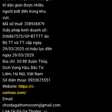
trí dân gian được nhiều
người biết đến trong khu
vực.
Mã số thuế: 338936879
Giấy phép kinh doanh số :
036867575/GP-BTTTT do
Bộ TT và TT cấp ngày
29/03/2025 có hiệu lực đến
ngày 29/03/2029.
Địa chỉ: Số 88 Xuân Thủy,
Dịch Vọng Hậu, Bắc Từ
Liêm, Hà Nội, Việt Nam
Số điện thoại: 0933675551
Website:
https://c-
curioso.com/
Email:
choidagathomocom@gmail.com
Link tải Đá Gà Thomo : c-