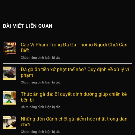
kết hợp quan sát trực tiếp giúp theo dõi trận đấu đá gà
Thomo mượt mà, không bỏ lỡ chi tiết quan trọng.
BÀI VIẾT LIÊN QUAN
Các Vi Phạm Trong Đá Gà Thomo Người Chơi Cần
Biết
Chức năng bình luận bị tắt
ở
Các
Vi
Đá gà ăn tiền xử phạt thế nào? Quy định về xử lý vi
Phạm
phạm
Trong
Chức năng bình luận bị tắt
ở
Đá
Đá
Gà
gà
Thức ăn gà đá: Bí quyết dinh dưỡng giúp chiến kê
Thomo
ăn
Người
bền bỉ
tiền
Chơi
Chức năng bình luận bị tắt
ở
xử
Cần
Thức
phạt
Biết
ăn
Những đòn đánh chết gà hiểm hóc nhất trong dân
thế
gà
nào?
chơi
đá:
Quy
Chức năng bình luận bị tắt
ở
Bí
định