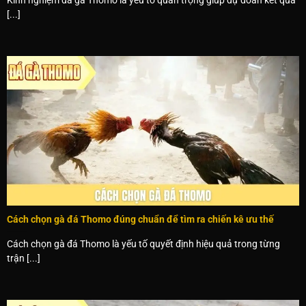
[...]
Top nhà cái uy tín gọi tên King33
>>>XEM THÊM :
Tin tức game
đá gà Thomo cập nhật liên
tục mỗi ngày
Cách chọn gà đá Thomo đúng chuẩn để tìm ra chiến kê ưu thế
Cách chọn gà đá Thomo là yếu tố quyết định hiệu quả trong từng
UU88
trận [...]
UU88 nổi bật với các kèo cược đá gà đa dạng, tỷ lệ thắng
minh bạch, dữ liệu chiến kê chi tiết từ các nhà cung cấp