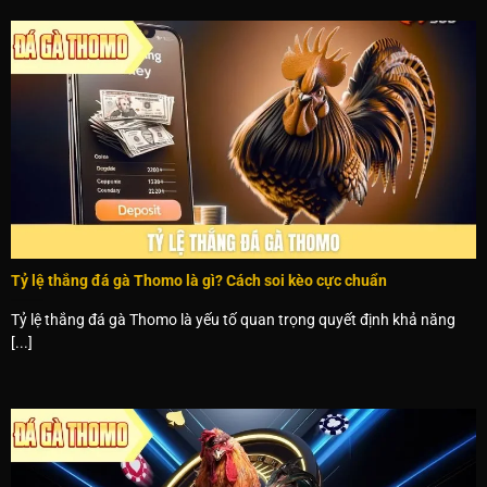
Tỷ lệ thắng đá gà Thomo là gì? Cách soi kèo cực chuẩn
Top nhà cái gọi tên 789win
Tỷ lệ thắng đá gà Thomo là yếu tố quan trọng quyết định khả năng
[...]
Kuwin
Kuwin nổi bật nhờ chất lượng phát sóng trực tiếp mượt mà,
kèo cược đa dạng và tỷ lệ thắng minh bạch. Nhà cái tập
trung vào phân tích tốc độ, sức bền, lối đánh, khả năng
phòng thủ của chiến kê.
Top nhà cái
Kuwin còn cung cấp