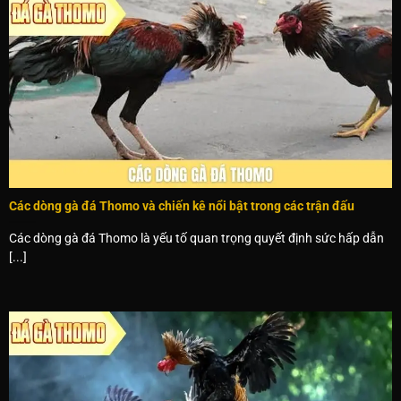
lừng danh. Thương hiệu còn đảm bảo cập nhật liên tục
mẹo từ chuyên gia, phân tích chiến thuật trận đấu, giúp dự
đoán kèo hiệu quả. Hệ thống phát sóng trực tiếp chất
lượng cao, giao diện dễ thao tác, đảm bảo trải nghiệm
mượt mà.
Tiêu chí chọn top nhà cái đá gà uy tín
Để lựa chọn
top nhà cái
đáng tin cậy cần quan tâm nhiều
yếu tố, từ chất lượng phát sóng, uy tín lâu năm, đến mức
độ minh bạch kèo cược và dữ liệu chiến kê. Dưới đây là
Các dòng gà đá Thomo và chiến kê nổi bật trong các trận đấu
các tiêu chí quan trọng nhất:
Các dòng gà đá Thomo là yếu tố quan trọng quyết định sức hấp dẫn
[...]
Minh bạch: Công khai thông tin hoạt động, kèo cược, tỷ lệ
thắng, đảm bảo dữ liệu chuẩn xác.
Phát sóng ổn định: Hình ảnh sắc nét, tốc độ cập nhật
nhanh, không gián đoạn trong suốt trận đấu.
Hỗ trợ kỹ thuật: Đội ngũ hỗ trợ luôn sẵn sàng giải quyết
vấn đề, đảm bảo quá trình theo dõi mượt mà.