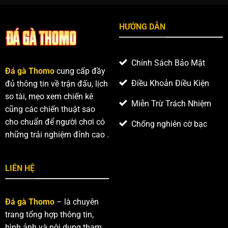
cân công khai để đảm bảo tính minh bạch. Chiến kê
có hạng cân tương đương nhau sẽ được sắp xếp
hoặc bốc thăm để thi đấu với nhau.
HƯỚNG DẪN
Quy định về cựa: Trong
đá gà Thomo
, các chiến kê
thường thi đấu theo hình thức cựa tròn hoặc cựa
Chính Sách Bảo Mật
dao. Cựa phải được kiểm tra cẩn thận về độ dài, độ
Đá gà Thomo
cung cấp đầy
sắc và cách gắn để đảm bảo đúng tiêu chuẩn của
Điều Khoản Điều Kiện
đủ thông tin về trận đấu, lịch
trường gà.
so tài, mẹo xem chiến kê
Miễn Trừ Trách Nhiệm
cũng các chiến thuật sao
Phân định thắng thua: Nếu chiến kê bị chết, bỏ chạy
cho chuẩn để người chơi có
Chống nghiên cờ bạc
khỏi vòng đấu hoặc không còn khả năng chiến đấu
những trải nghiệm đỉnh cao .
(không đá, không phản ứng) trong thời gian quy
định thì sẽ bị xử thua ngay lập tức.
Xử lý khi gà đứng yên: Trường hợp cả hai chiến kê
LIÊN HỆ
không tiếp tục giao tranh, trọng tài sẽ nhấc lên thả
xuống 3 lần để kiểm tra phản xạ. Con nào không
Đá gà Thomo
– là chuyên
đứng vững hoặc không có phản ứng sẽ bị tính thua.
trang tổng hợp thông tin,
Kết quả hòa: Trận đấu có thể được tính hòa nếu cả
hình ảnh và nội dung tham