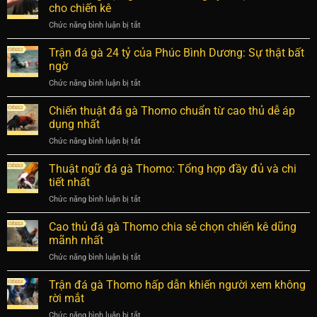
gà
Bí
cho chiến kê
quả
đá:
mật
Chức năng bình luận bị tắt
ở
Mẹo
về
Cách
luyện
hệ
băng
Trận đá gà 24 tỷ của Phúc Bình Dương: Sự thật bất
chiến
tiêu
cựa
kê
ngờ
hóa
gà
bách
chiến
Chức năng bình luận bị tắt
ở
Thomo
chiến
kê
Trận
đúng
bách
đá
Chiến thuật đá gà Thomo chuẩn từ cao thủ dễ áp
kỹ
thắng
gà
thuật,
dụng nhất
24
an
Chức năng bình luận bị tắt
ở
tỷ
toàn
Chiến
của
cho
thuật
Thuật ngữ đá gà Thomo: Tổng hợp đầy đủ và chi
Phúc
chiến
đá
Bình
tiết nhất
kê
gà
Dương:
Chức năng bình luận bị tắt
ở
Thomo
Sự
Thuật
chuẩn
thật
ngữ
Cao thủ đá gà Thomo chia sẻ chọn chiến kê dũng
từ
bất
đá
cao
mãnh nhất
ngờ
gà
thủ
Chức năng bình luận bị tắt
ở
Thomo:
dễ
Cao
Tổng
áp
thủ
Trận đá gà Thomo hấp dẫn khiến người xem không
hợp
dụng
đá
đầy
rời mắt
nhất
gà
đủ
Chức năng bình luận bị tắt
ở