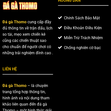
HƯỚNG DẪN
trận
vượt
chiến
trội
căng
thẳng,
Chính Sách Bảo Mật
hấp
Đá gà Thomo
cung cấp đầy
dẫn
Điều Khoản Điều Kiện
đủ thông tin về trận đấu, lịch
so tài, mẹo xem chiến kê
Miễn Trừ Trách Nhiệm
cũng các chiến thuật sao
cho chuẩn để người chơi có
Chống nghiên cờ bạc
những trải nghiệm đỉnh cao .
LIÊN HỆ
Đá gà Thomo
– là chuyên
trang tổng hợp thông tin,
hình ảnh và nội dung tham
khảo liên quan đến đá gà
Thomo – một hình thức giải