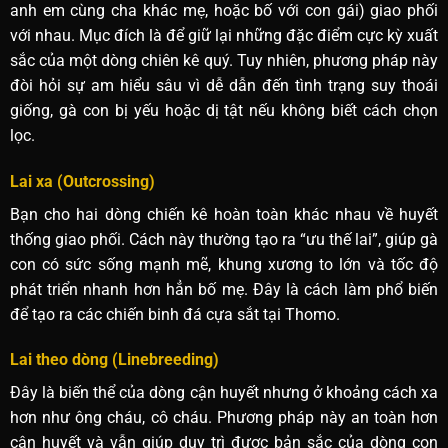
anh em cùng cha khác mẹ, hoặc bố với con gái) giao phối
với nhau. Mục đích là để giữ lại những đặc điểm cực kỳ xuất
sắc của một dòng chiên kê quý. Tuy nhiên, phương pháp này
đòi hỏi sự am hiểu sâu vì dễ dẫn đến tình trạng suy thoái
giống, gà con bị yếu hoặc dị tật nếu không biết cách chọn
lọc.
Lai xa (Outcrossing)
Bạn cho hai dòng chiến kê hoàn toàn khác nhau về huyết
thống giao phối. Cách này thường tạo ra “ưu thế lai”, giúp gà
con có sức sống mạnh mẽ, khung xương to lớn và tốc độ
phát triển nhanh hơn hẳn bố mẹ. Đây là cách làm phổ biến
để tạo ra các chiến binh đá cựa sắt tại Thomo.
Lai theo dòng (Linebreeding)
Đây là biến thể của dòng cận huyết nhưng ở khoảng cách xa
hơn như ông cháu, cô cháu. Phương pháp này an toàn hơn
cận huyết và vẫn giúp duy trì được bản sắc của dòng con