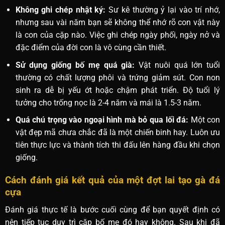
Không ghi chép nhật ký:
Sư kê thường ỷ lại vào trí nhớ,
nhưng sau vài năm bạn sẽ không thể nhớ rõ con vật này
là con của cặp nào. Việc ghi chép ngày phối, ngày nở và
đặc điểm của đời con là vô cùng cần thiết.
Sử dụng giống bố mẹ quá già:
Vật nuôi quá lớn tuổi
thường có chất lượng phôi và trứng giảm sút. Con non
sinh ra dễ bị yếu ớt hoặc chậm phát triển. Độ tuổi lý
tưởng cho trống nọc là 2-4 năm và mái là 1.5-3 năm.
Quá chú trọng vào ngoại hình mà bỏ qua lối đá:
Một con
vật đẹp mã chưa chắc đã là một chiến binh hay. Luôn ưu
tiên thực lực và thành tích thi đấu lên hàng đầu khi chọn
giống.
Cách đánh giá kết quả của một đợt lai tạo gà đá
cựa
Đánh giá thực tế là bước cuối cùng để bạn quyết định có
nên tiếp tục duy trì cặp bố mẹ đó hay không. Sau khi đã