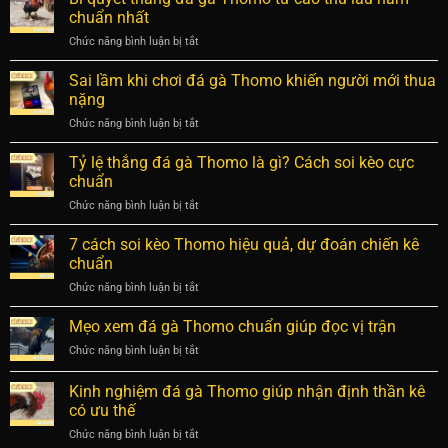
trận
từng
chuẩn nhất
bại
đá
chi
Chức năng bình luận bị tắt
ở
gà
tiết
Bí
Thomo
cho
quyết
Sai lầm khi chơi đá gà Thomo khiến người mới thua
chuẩn
newbie
thắng
xác
nặng
đá
và
Chức năng bình luận bị tắt
ở
gà
chi
Sai
Thomo
tiết
lầm
Tỷ lệ thắng đá gà Thomo là gì? Cách soi kèo cực
từ
nhất
khi
cao
chuẩn
chơi
thủ
Chức năng bình luận bị tắt
ở
đá
lâu
Tỷ
gà
năm
lệ
7 cách soi kèo Thomo hiệu quả, dự đoán chiến kê
Thomo
chuẩn
thắng
khiến
chuẩn
nhất
đá
người
Chức năng bình luận bị tắt
ở
gà
mới
7
Thomo
thua
cách
Mẹo xem đá gà Thomo chuẩn giúp đọc vị trận
là
nặng
soi
gì?
Chức năng bình luận bị tắt
ở
kèo
Cách
Mẹo
Thomo
soi
xem
Kinh nghiệm đá gà Thomo giúp nhận định thần kê
hiệu
kèo
đá
quả,
có ưu thế
cực
gà
dự
chuẩn
Chức năng bình luận bị tắt
ở
Thomo
đoán