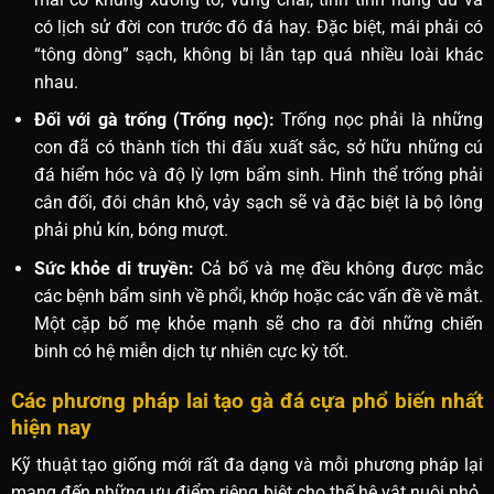
có lịch sử đời con trước đó đá hay. Đặc biệt, mái phải có
“tông dòng” sạch, không bị lẫn tạp quá nhiều loài khác
nhau.
Đối với gà trống (Trống nọc):
Trống nọc phải là những
con đã có thành tích thi đấu xuất sắc, sở hữu những cú
đá hiểm hóc và độ lỳ lợm bẩm sinh. Hình thể trống phải
cân đối, đôi chân khô, vảy sạch sẽ và đặc biệt là bộ lông
phải phủ kín, bóng mượt.
Sức khỏe di truyền:
Cả bố và mẹ đều không được mắc
các bệnh bẩm sinh về phổi, khớp hoặc các vấn đề về mắt.
Một cặp bố mẹ khỏe mạnh sẽ cho ra đời những chiến
binh có hệ miễn dịch tự nhiên cực kỳ tốt.
Các phương pháp lai tạo gà đá cựa phổ biến nhất
hiện nay
Kỹ thuật tạo giống mới rất đa dạng và mỗi phương pháp lại
mang đến những ưu điểm riêng biệt cho thế hệ vật nuôi nhỏ.