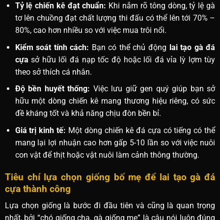
Tỷ lệ chiến kê đạt chuẩn:
Khi nắm rõ tông dòng, tỷ lệ gà
tơ lên chuồng đạt chất lượng thi đấu có thể lên tới 70% –
80%, cao hơn nhiều so với việc mua trôi nổi.
Kiểm soát tính cách:
Bạn có thể chủ động
lai tạo gà đá
cựa
sở hữu lối đá nạp tốc độ hoặc lối đá vỉa lỳ lợm tùy
theo sở thích cá nhân.
Độ bền huyết thống:
Việc lưu giữ gen quý giúp bạn sở
hữu một dòng chiến kê mang thương hiệu riêng, có sức
đề kháng tốt và khả năng chịu đòn bền bỉ.
Giá trị kinh tế:
Một dòng chiến kê đá cựa có tiếng có thể
mang lại lợi nhuận cao hơn gấp 5-10 lần so với việc nuôi
con vật để thịt hoặc vật nuôi làm cảnh thông thường.
Tiêu chí lựa chọn giống bố mẹ để lai tạo gà đá
cựa thành công
Lựa chọn giống là bước đi đầu tiên và cũng là quan trọng
nhất, bởi “chó giống cha, gà giống mẹ” là câu nói luôn đúng