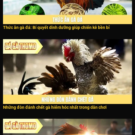
Thức ăn gà đá: Bí quyết dinh dưỡng giúp chiến kê bền bỉ
Những đòn đánh chết gà hiểm hóc nhất trong dân chơi