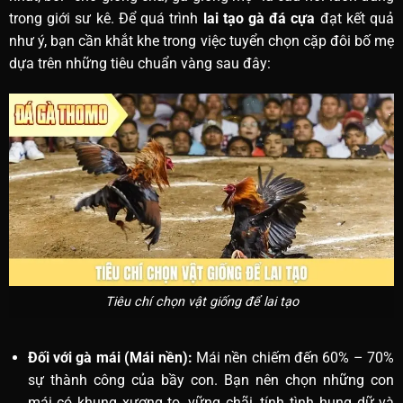
trong giới sư kê. Để quá trình
lai tạo gà đá cựa
đạt kết quả
như ý, bạn cần khắt khe trong việc tuyển chọn cặp đôi bố mẹ
dựa trên những tiêu chuẩn vàng sau đây:
Tiêu chí chọn vật giống để lai tạo
Đối với gà mái (Mái nền):
Mái nền chiếm đến 60% – 70%
sự thành công của bầy con. Bạn nên chọn những con
mái có khung xương to, vững chãi, tính tình hung dữ và