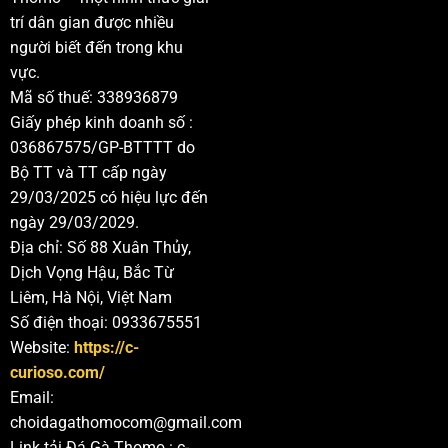
trí dân gian được nhiều
người biết đến trong khu
vực.
Mã số thuế: 338936879
Giấy phép kinh doanh số :
036867575/GP-BTTTT do
Bộ TT và TT cấp ngày
29/03/2025 có hiệu lực đến
ngày 29/03/2029.
Địa chỉ: Số 88 Xuân Thủy,
Dịch Vọng Hậu, Bắc Từ
Liêm, Hà Nội, Việt Nam
Số điện thoại: 0933675551
Website:
https://c-
curioso.com/
Email:
choidagathomocom@gmail.com
Link tải Đá Gà Thomo : c-