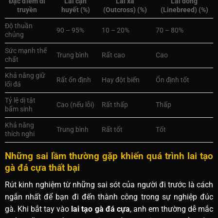
Đặc điểm di
Lai cận
Lai xa
Lai dòng
truyền
huyết (%)
(Outcross) (%)
(Linebreed) (%)
Độ thuần
90 – 95%
10 – 20%
70 – 80%
chủng
Sức mạnh thể
Trung bình
Rất cao
Cao
chất
Khả năng giữ
Rất ổn định
Hay đột biến
Ổn định tốt
lối đá
Tỷ lệ dị tật
Cao (nếu lỗi)
Rất thấp
Thấp
bẩm sinh
Khả năng
Trung bình
Rất tốt
Tốt
thích nghi
Những sai lầm thường gặp khiến quá trình lai tạo
gà đá cựa thất bại
Rút kinh nghiệm từ những sai sót của người đi trước là cách
ngắn nhất để bạn đi đến thành công trong sự nghiệp đúc
gà. Khi bắt tay vào
lai tạo gà đá cựa
, anh em thường dễ mắc