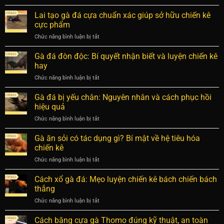
Những
quyết
về
đòn
Lai tạo gà đá cựa chuẩn xác giúp sở hữu chiến kê
dinh
xử
đánh
dưỡng
cực phẩm
lý
chết
giúp
vi
Chức năng bình luận bị tắt
ở
gà
chiến
phạm
Lai
hiểm
kê
tạo
Gà đá đòn độc: Bí quyết nhận biết và luyện chiến kê
hóc
bền
gà
nhất
hay
bỉ
đá
trong
Chức năng bình luận bị tắt
ở
cựa
dân
Gà
chuẩn
chơi
đá
Gà đá bị yếu chân: Nguyên nhân và cách phục hồi
xác
đòn
giúp
hiệu quả
độc:
sở
Chức năng bình luận bị tắt
ở
Bí
hữu
Gà
quyết
chiến
đá
Gà ăn sỏi có tác dụng gì? Bí mật về hệ tiêu hóa
nhận
kê
bị
biết
chiến kê
cực
yếu
và
phẩm
Chức năng bình luận bị tắt
ở
chân:
luyện
Gà
Nguyên
chiến
ăn
Cách xổ gà đá: Mẹo luyện chiến kê bách chiến bách
nhân
kê
sỏi
và
thắng
hay
có
cách
Chức năng bình luận bị tắt
ở
tác
phục
Cách
dụng
hồi
xổ
Cách băng cựa gà Thomo đúng kỹ thuật, an toàn
gì?
hiệu