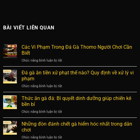
BÀI VIẾT LIÊN QUAN
Các Vi Phạm Trong Đá Gà Thomo Người Chơi Cần
Biết
Chức năng bình luận bị tắt
ở
Các
Vi
Đá gà ăn tiền xử phạt thế nào? Quy định về xử lý vi
Phạm
phạm
Trong
Chức năng bình luận bị tắt
ở
Đá
Đá
Gà
gà
Thức ăn gà đá: Bí quyết dinh dưỡng giúp chiến kê
Thomo
ăn
Người
bền bỉ
tiền
Chơi
Chức năng bình luận bị tắt
ở
xử
Cần
Thức
phạt
Biết
ăn
Những đòn đánh chết gà hiểm hóc nhất trong dân
thế
gà
nào?
chơi
đá:
Quy
Chức năng bình luận bị tắt
ở
Bí
định