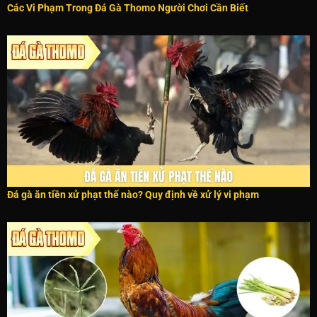
Các Vi Phạm Trong Đá Gà Thomo Người Chơi Cần Biết
Đá gà ăn tiền xử phạt thế nào? Quy định về xử lý vi phạm