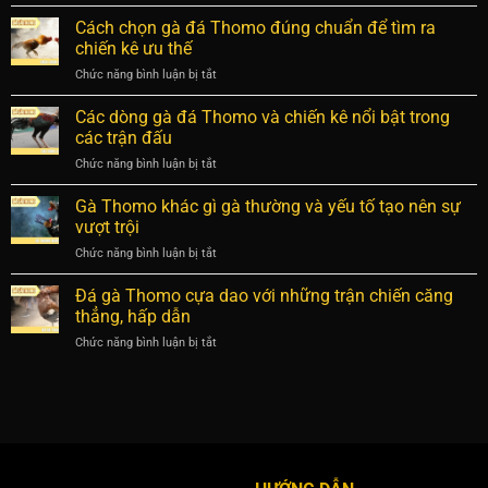
Kinh
chuẩn
chiến
nghiệm
giúp
Cách chọn gà đá Thomo đúng chuẩn để tìm ra
kê
đá
đọc
chiến kê ưu thế
chuẩn
gà
vị
Chức năng bình luận bị tắt
ở
Thomo
trận
Cách
giúp
chọn
Các dòng gà đá Thomo và chiến kê nổi bật trong
nhận
gà
định
các trận đấu
đá
thần
Chức năng bình luận bị tắt
ở
Thomo
kê
Các
đúng
có
dòng
Gà Thomo khác gì gà thường và yếu tố tạo nên sự
chuẩn
ưu
gà
để
vượt trội
thế
đá
tìm
Chức năng bình luận bị tắt
ở
Thomo
ra
Gà
và
chiến
Thomo
Đá gà Thomo cựa dao với những trận chiến căng
chiến
kê
khác
kê
thẳng, hấp dẫn
ưu
gì
nổi
thế
Chức năng bình luận bị tắt
ở
gà
bật
Đá
thường
trong
gà
và
các
Thomo
yếu
trận
cựa
tố
đấu
dao
tạo
với
nên
những
sự