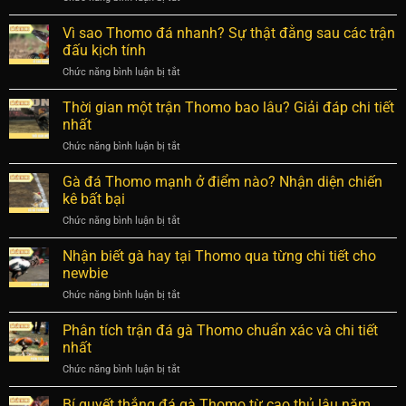
Thomo
và
Trận
chia
chi
đá
Vì sao Thomo đá nhanh? Sự thật đằng sau các trận
sẻ
tiết
gà
chọn
đấu kịch tính
nhất
Thomo
chiến
Chức năng bình luận bị tắt
ở
hấp
kê
Vì
dẫn
dũng
sao
Thời gian một trận Thomo bao lâu? Giải đáp chi tiết
khiến
mãnh
Thomo
người
nhất
nhất
đá
xem
Chức năng bình luận bị tắt
ở
nhanh?
không
Thời
Sự
rời
gian
Gà đá Thomo mạnh ở điểm nào? Nhận diện chiến
thật
mắt
một
đằng
kê bất bại
trận
sau
Chức năng bình luận bị tắt
ở
Thomo
các
Gà
bao
trận
đá
Nhận biết gà hay tại Thomo qua từng chi tiết cho
lâu?
đấu
Thomo
Giải
newbie
kịch
mạnh
đáp
tính
Chức năng bình luận bị tắt
ở
ở
chi
Nhận
điểm
tiết
biết
Phân tích trận đá gà Thomo chuẩn xác và chi tiết
nào?
nhất
gà
Nhận
nhất
hay
diện
Chức năng bình luận bị tắt
ở
tại
chiến
Phân
Thomo
kê
tích
Bí quyết thắng đá gà Thomo từ cao thủ lâu năm
qua
bất