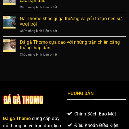
các trận đấu
đá
thần
Chức năng bình luận bị tắt
ở
Thomo
kê
Các
đúng
có
dòng
Gà Thomo khác gì gà thường và yếu tố tạo nên sự
chuẩn
ưu
gà
để
vượt trội
thế
đá
tìm
Chức năng bình luận bị tắt
ở
Thomo
ra
Gà
và
chiến
Thomo
Đá gà Thomo cựa dao với những trận chiến căng
chiến
kê
khác
kê
thẳng, hấp dẫn
ưu
gì
nổi
thế
Chức năng bình luận bị tắt
ở
gà
bật
Đá
thường
trong
gà
và
các
Thomo
yếu
trận
cựa
tố
đấu
dao
tạo
với
nên
những
sự
HƯỚNG DẪN
trận
vượt
chiến
trội
căng
thẳng,
Chính Sách Bảo Mật
hấp
Đá gà Thomo
cung cấp đầy
dẫn
Điều Khoản Điều Kiện
đủ thông tin về trận đấu, lịch