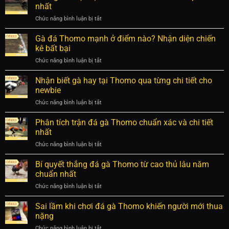
Thomo
người
nhất
nhất
đá
xem
Chức năng bình luận bị tắt
ở
nhanh?
không
Thời
Sự
rời
gian
Gà đá Thomo mạnh ở điểm nào? Nhận diện chiến
thật
mắt
một
đằng
kê bất bại
trận
sau
Chức năng bình luận bị tắt
ở
Thomo
các
Gà
bao
trận
đá
Nhận biết gà hay tại Thomo qua từng chi tiết cho
lâu?
đấu
Thomo
Giải
newbie
kịch
mạnh
đáp
tính
Chức năng bình luận bị tắt
ở
ở
chi
Nhận
điểm
tiết
biết
Phân tích trận đá gà Thomo chuẩn xác và chi tiết
nào?
nhất
gà
Nhận
nhất
hay
diện
Chức năng bình luận bị tắt
ở
tại
chiến
Phân
Thomo
kê
tích
Bí quyết thắng đá gà Thomo từ cao thủ lâu năm
qua
bất
trận
từng
chuẩn nhất
bại
đá
chi
Chức năng bình luận bị tắt
ở
gà
tiết
Bí
Thomo
cho
quyết
Sai lầm khi chơi đá gà Thomo khiến người mới thua
chuẩn
newbie
thắng
xác
nặng
đá
và
Chức năng bình luận bị tắt
ở