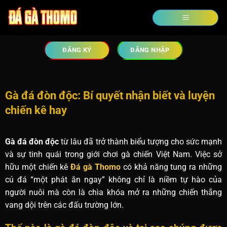
ĐĂNG KÝ
ĐĂNG NHẬP
Gà đá đòn độc: Bí quyết nhận biết và luyện
chiến kê hay
Gà đá đòn độc
từ lâu đã trở thành biểu tượng cho sức mạnh
và sự tinh quái trong giới chơi gà chiến Việt Nam. Việc sở
hữu một chiến kê
Đá gà Thomo
có khả năng tung ra những
cú đá “một phát ăn ngay” không chỉ là niềm tự hào của
người nuôi mà còn là chìa khóa mở ra những chiến thắng
vang dội trên các đấu trường lớn.