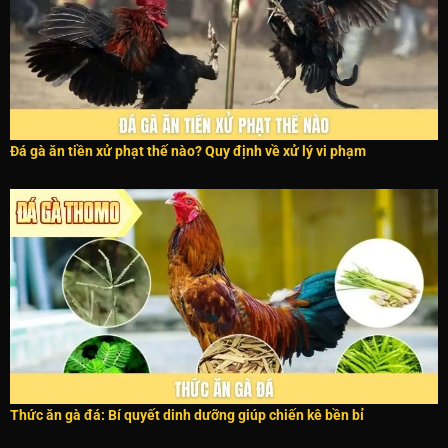
Đá gà ăn tiền xử phạt thế nào? Quy định về xử lý vi phạm
Thức ăn gà đá: Bí quyết dinh dưỡng giúp chiến kê bền bỉ