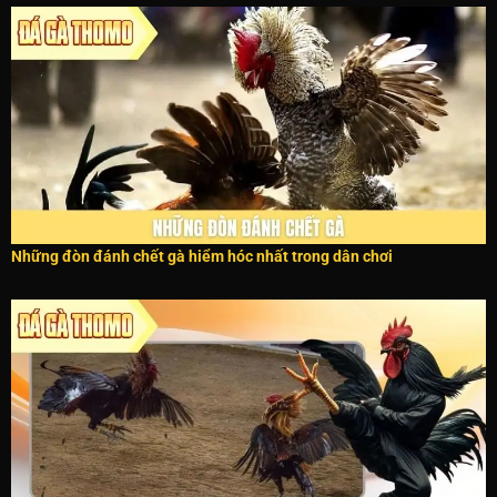
Những đòn đánh chết gà hiểm hóc nhất trong dân chơi