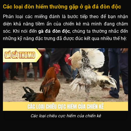
Các loại đòn hiểm thường gặp ở gà đá đòn độc
Phân loại các miếng đánh là bước tiếp theo để bạn nhận
diện khả năng tiềm ẩn của chiến kê mà mình đang chăm
sóc. Khi nói đến
gà đá đòn độc
, chúng ta thường nhắc đến
những kỹ năng đặc trưng đã được đúc kết qua nhiều thế hệ:
Các loại chiêu cực hiểm của chiến kê