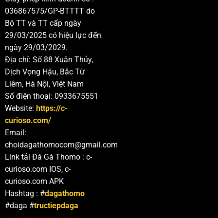
036867575/GP-BTTTT do
Bộ TT và TT cấp ngày
29/03/2025 có hiệu lực đến
ngày 29/03/2029.
Địa chỉ: Số 88 Xuân Thủy,
Dịch Vọng Hậu, Bắc Từ
Liêm, Hà Nội, Việt Nam
Số điện thoại: 0933675551
Website:
https://c-
curioso.com/
Email:
choidagathomocom@gmail.com
Link tải Đá Gà Thomo : c-
curioso.com IOS, c-
curioso.com APK
Hashtag : #
dagathomo
#daga #
tructiepdaga