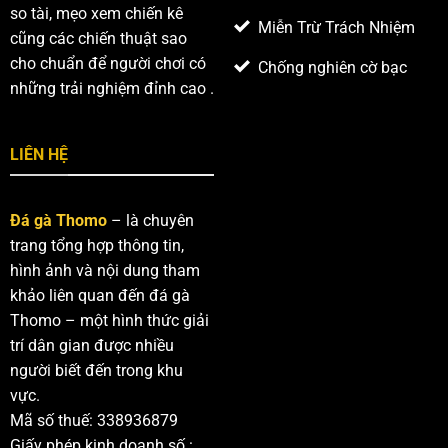
so tài, mẹo xem chiến kê
Miễn Trừ Trách Nhiệm
cũng các chiến thuật sao
cho chuẩn để người chơi có
Chống nghiên cờ bạc
những trải nghiệm đỉnh cao .
LIÊN HỆ
Đá gà Thomo
– là chuyên
trang tổng hợp thông tin,
hình ảnh và nội dung tham
khảo liên quan đến đá gà
Thomo – một hình thức giải
trí dân gian được nhiều
người biết đến trong khu
vực.
Mã số thuế: 338936879
Giấy phép kinh doanh số :