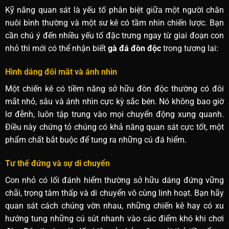
Kỹ năng quan sát là yếu tố phân biệt giữa một người chăn
nuôi bình thường và một sư kê có tầm nhìn chiến lược. Bạn
cần chú ý đến nhiều yếu tố đặc trưng ngay từ giai đoạn con
nhỏ thì mới có thể nhận biết
gà đá đòn độc
trong tương lai:
Hình dáng đôi mắt và ánh nhìn
Một chiến kê có tiềm năng sở hữu đòn độc thường có đôi
mắt nhỏ, sâu và ánh nhìn cực kỳ sắc bén. Nó không bao giờ
lơ đễnh, luôn tập trung vào mọi chuyển động xung quanh.
Điều này chứng tỏ chúng có khả năng quan sát cực tốt, một
phẩm chất bắt buộc để tung ra những cú đá hiểm.
Tư thế đứng và sự di chuyển
Con nhỏ có lối đánh hiểm thường sở hữu dáng đứng vững
chãi, trọng tâm thấp và di chuyển vô cùng linh hoạt. Bạn hãy
quan sát cách chúng vờn nhau, những chiến kê hay có xu
hướng tung những cú sút nhanh vào các điểm khó khi chơi