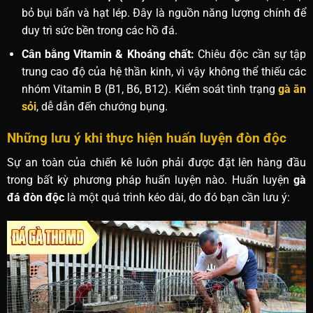
bỏ bụi bẩn và hạt lép. Đây là nguồn năng lượng chính để
duy trì sức bền trong các hồ đá.
Cân bằng Vitamin & Khoáng chất:
Chiêu độc cần sự tập
trung cao độ của hệ thần kinh, vì vậy không thể thiếu các
nhóm Vitamin B (B1, B6, B12). Kiểm soát tình trạng
gà ăn
sỏi
, dễ dẫn đến chướng bụng.
Những lưu ý khi thực hiện huấn luyện đòn độc
Sự an toàn của chiến kê luôn phải được đặt lên hàng đầu
trong bất kỳ phương pháp huấn luyện nào. Huấn luyện
gà
đá đòn độc
là một quá trình kéo dài, do đó bạn cần lưu ý: