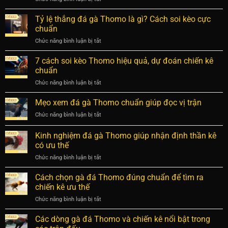
gà
chi
Sai
Thomo
tiết
lầm
Tỷ lệ thắng đá gà Thomo là gì? Cách soi kèo cực
từ
nhất
khi
cao
chuẩn
chơi
thủ
Chức năng bình luận bị tắt
ở
đá
lâu
Tỷ
gà
năm
lệ
7 cách soi kèo Thomo hiệu quả, dự đoán chiến kê
Thomo
chuẩn
thắng
khiến
chuẩn
nhất
đá
người
Chức năng bình luận bị tắt
ở
gà
mới
7
Thomo
thua
cách
Mẹo xem đá gà Thomo chuẩn giúp đọc vị trận
là
nặng
soi
gì?
Chức năng bình luận bị tắt
ở
kèo
Cách
Mẹo
Thomo
soi
xem
Kinh nghiệm đá gà Thomo giúp nhận định thần kê
hiệu
kèo
đá
quả,
có ưu thế
cực
gà
dự
chuẩn
Chức năng bình luận bị tắt
ở
Thomo
đoán
Kinh
chuẩn
chiến
nghiệm
giúp
Cách chọn gà đá Thomo đúng chuẩn để tìm ra
kê
đá
đọc
chiến kê ưu thế
chuẩn
gà
vị
Chức năng bình luận bị tắt
ở
Thomo
trận
Cách
giúp
chọn
Các dòng gà đá Thomo và chiến kê nổi bật trong
nhận
gà
định