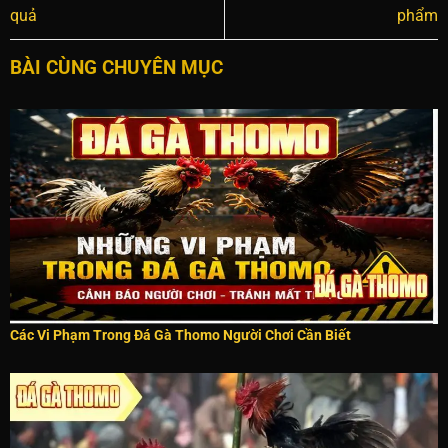
quả
phẩm
BÀI CÙNG CHUYÊN MỤC
Các Vi Phạm Trong Đá Gà Thomo Người Chơi Cần Biết