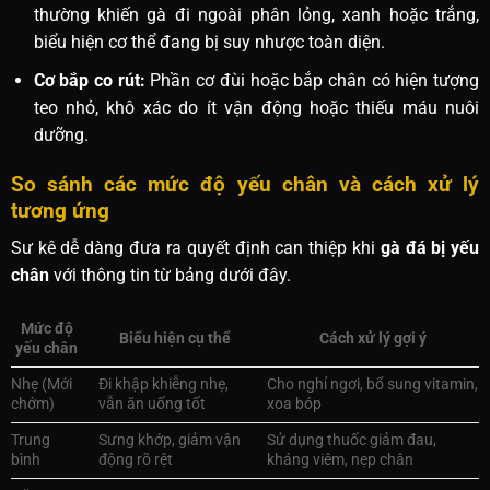
thường khiến gà đi ngoài phân lỏng, xanh hoặc trắng,
biểu hiện cơ thể đang bị suy nhược toàn diện.
Cơ bắp co rút:
Phần cơ đùi hoặc bắp chân có hiện tượng
teo nhỏ, khô xác do ít vận động hoặc thiếu máu nuôi
dưỡng.
So sánh các mức độ yếu chân và cách xử lý
tương ứng
Sư kê dễ dàng đưa ra quyết định can thiệp khi
gà đá bị yếu
chân
với thông tin từ bảng dưới đây.
Mức độ
Biểu hiện cụ thể
Cách xử lý gợi ý
yếu chân
Nhẹ (Mới
Đi khập khiễng nhẹ,
Cho nghỉ ngơi, bổ sung vitamin,
chớm)
vẫn ăn uống tốt
xoa bóp
Trung
Sưng khớp, giảm vận
Sử dụng thuốc giảm đau,
bình
động rõ rệt
kháng viêm, nẹp chân