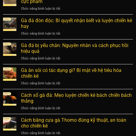
dưỡng
cực phẩm
lý
chết
giúp
vi
Chức năng bình luận bị tắt
ở
gà
chiến
phạm
Lai
hiểm
kê
tạo
Gà đá đòn độc: Bí quyết nhận biết và luyện chiến kê
hóc
bền
gà
nhất
hay
bỉ
đá
trong
Chức năng bình luận bị tắt
ở
cựa
dân
Gà
chuẩn
chơi
đá
Gà đá bị yếu chân: Nguyên nhân và cách phục hồi
xác
đòn
giúp
hiệu quả
độc:
sở
Chức năng bình luận bị tắt
ở
Bí
hữu
Gà
quyết
chiến
đá
Gà ăn sỏi có tác dụng gì? Bí mật về hệ tiêu hóa
nhận
kê
bị
biết
chiến kê
cực
yếu
và
phẩm
Chức năng bình luận bị tắt
ở
chân:
luyện
Gà
Nguyên
chiến
ăn
Cách xổ gà đá: Mẹo luyện chiến kê bách chiến bách
nhân
kê
sỏi
và
thắng
hay
có
cách
Chức năng bình luận bị tắt
ở
tác
phục
Cách
dụng
hồi
xổ
Cách băng cựa gà Thomo đúng kỹ thuật, an toàn
gì?
hiệu
gà
Bí
cho chiến kê
quả
đá:
mật
Chức năng bình luận bị tắt
ở
Mẹo
về