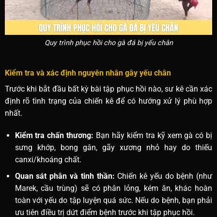
Quy trình phục hồi cho gà đá bị yếu chân
Kiểm tra và xác định nguyên nhân gây yếu chân
Trước khi bắt đầu bất kỳ bài tập phục hồi nào, sư kê cần xác
định rõ tình trạng của chiến kê để có hướng xử lý phù hợp
nhất.
Kiểm tra chấn thương:
Bạn hãy kiểm tra kỹ xem gà có bị
sưng khớp, bong gân, gãy xương nhỏ hay do thiếu
canxi/khoáng chất.
Quan sát phân và tinh thần:
Chiến kê yếu do bệnh (như
Marek, cầu trùng) sẽ có phân lỏng, kém ăn, khác hoàn
toàn với yếu do tập luyện quá sức. Nếu do bệnh, bạn phải
ưu tiên điều trị dứt điểm bệnh trước khi tập phục hồi.