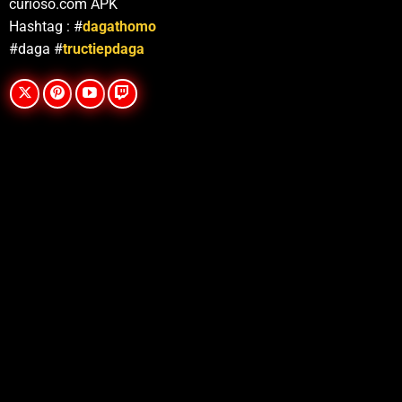
curioso.com APK
Hashtag : #
dagathomo
#daga #
tructiepdaga