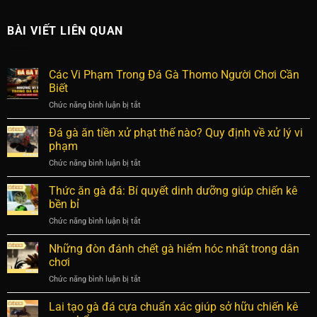
BÀI VIẾT LIÊN QUAN
Các Vi Phạm Trong Đá Gà Thomo Người Chơi Cần
Biết
Chức năng bình luận bị tắt
ở
Các
Vi
Đá gà ăn tiền xử phạt thế nào? Quy định về xử lý vi
Phạm
phạm
Trong
Chức năng bình luận bị tắt
ở
Đá
Đá
Gà
gà
Thức ăn gà đá: Bí quyết dinh dưỡng giúp chiến kê
Thomo
ăn
Người
bền bỉ
tiền
Chơi
Chức năng bình luận bị tắt
ở
xử
Cần
Thức
phạt
Biết
ăn
Những đòn đánh chết gà hiểm hóc nhất trong dân
thế
gà
nào?
chơi
đá:
Quy
Chức năng bình luận bị tắt
ở
Bí
định
Những
quyết
về
đòn
Lai tạo gà đá cựa chuẩn xác giúp sở hữu chiến kê
dinh
xử
đánh