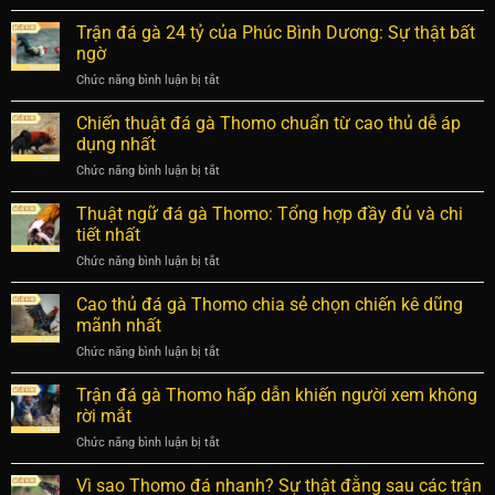
Cách
luyện
hệ
băng
Trận đá gà 24 tỷ của Phúc Bình Dương: Sự thật bất
chiến
tiêu
cựa
kê
ngờ
hóa
gà
bách
chiến
Chức năng bình luận bị tắt
ở
Thomo
chiến
kê
Trận
đúng
bách
đá
Chiến thuật đá gà Thomo chuẩn từ cao thủ dễ áp
kỹ
thắng
gà
thuật,
dụng nhất
24
an
Chức năng bình luận bị tắt
ở
tỷ
toàn
Chiến
của
cho
thuật
Thuật ngữ đá gà Thomo: Tổng hợp đầy đủ và chi
Phúc
chiến
đá
Bình
tiết nhất
kê
gà
Dương:
Chức năng bình luận bị tắt
ở
Thomo
Sự
Thuật
chuẩn
thật
ngữ
Cao thủ đá gà Thomo chia sẻ chọn chiến kê dũng
từ
bất
đá
cao
mãnh nhất
ngờ
gà
thủ
Chức năng bình luận bị tắt
ở
Thomo:
dễ
Cao
Tổng
áp
thủ
Trận đá gà Thomo hấp dẫn khiến người xem không
hợp
dụng
đá
đầy
rời mắt
nhất
gà
đủ
Chức năng bình luận bị tắt
ở
Thomo
và
Trận
chia
chi
đá
Vì sao Thomo đá nhanh? Sự thật đằng sau các trận
sẻ
tiết