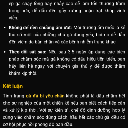
ép gà chạy lồng hay nhảy cao sẽ làm tổn thương trầm
trọng hơn, dễ dẫn đến gãy xương hoặc trật khớp vĩnh
viễn.
Không để nền chuồng ẩm ướt:
Môi trường ẩm mốc là kẻ
thù số một của những chú gà đang yếu, bởi nó dễ dẫn
đến viêm da bàn chân và các bệnh nhiễm trùng khác.
Theo dõi sát sao:
Nếu sau 3-5 ngày áp dụng các biện
pháp chăm sóc mà gà không có dấu hiệu tiến triển, bạn
hãy liên hệ ngay với chuyên gia thú y để được thăm
khám kịp thời.
Kết luận
Tình trạng
gà đá bị yếu chân
không phải là dấu chấm hết
cho sự nghiệp của một chiến kê nếu bạn biết cách tiếp cận
và xử lý kịp thời. Với sự kiên trì, chế độ dinh dưỡng hợp lý
cùng việc chăm sóc đúng cách, hầu hết các chú gà đều có
cơ hội phục hồi phong độ ban đầu.