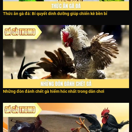
Thức ăn gà đá: Bí quyết dinh dưỡng giúp chiến kê bền bỉ
Những đòn đánh chết gà hiểm hóc nhất trong dân chơi