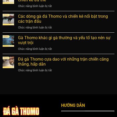
gà
vị
Chức năng bình luận bị tắt
ở
Thomo
trận
Cách
giúp
chọn
Các dòng gà đá Thomo và chiến kê nổi bật trong
nhận
gà
định
các trận đấu
đá
thần
Chức năng bình luận bị tắt
ở
Thomo
kê
Các
đúng
có
dòng
Gà Thomo khác gì gà thường và yếu tố tạo nên sự
chuẩn
ưu
gà
để
vượt trội
thế
đá
tìm
Chức năng bình luận bị tắt
ở
Thomo
ra
Gà
và
chiến
Thomo
Đá gà Thomo cựa dao với những trận chiến căng
chiến
kê
khác
kê
thẳng, hấp dẫn
ưu
gì
nổi
thế
Chức năng bình luận bị tắt
ở
gà
bật
Đá
thường
trong
gà
và
các
Thomo
yếu
trận
cựa
tố
đấu
dao
tạo
với
nên
những
sự
HƯỚNG DẪN
trận
vượt
chiến
trội
căng