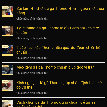
tiết
Bí
Thomo
cho
quyết
Sai lầm khi chơi đá gà Thomo khiến người mới thua
chuẩn
newbie
thắng
xác
nặng
đá
và
Chức năng bình luận bị tắt
ở
gà
chi
Sai
Thomo
tiết
lầm
Tỷ lệ thắng đá gà Thomo là gì? Cách soi kèo cực
từ
nhất
khi
cao
chuẩn
chơi
thủ
Chức năng bình luận bị tắt
ở
đá
lâu
Tỷ
gà
năm
lệ
7 cách soi kèo Thomo hiệu quả, dự đoán chiến kê
Thomo
chuẩn
thắng
khiến
chuẩn
nhất
đá
người
Chức năng bình luận bị tắt
ở
gà
mới
7
Thomo
thua
cách
Mẹo xem đá gà Thomo chuẩn giúp đọc vị trận
là
nặng
soi
gì?
Chức năng bình luận bị tắt
ở
kèo
Cách
Mẹo
Thomo
soi
xem
Kinh nghiệm đá gà Thomo giúp nhận định thần kê
hiệu
kèo
đá
quả,
có ưu thế
cực
gà
dự
chuẩn
Chức năng bình luận bị tắt
ở
Thomo
đoán
Kinh
chuẩn
chiến
nghiệm
giúp
Cách chọn gà đá Thomo đúng chuẩn để tìm ra
kê
đá
đọc
chiến kê ưu thế
chuẩn