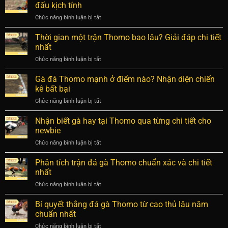
gà
chọn
đấu kịch tính
nhất
Thomo
chiến
Chức năng bình luận bị tắt
ở
hấp
kê
Vì
dẫn
dũng
sao
Thời gian một trận Thomo bao lâu? Giải đáp chi tiết
khiến
mãnh
Thomo
người
nhất
nhất
đá
xem
Chức năng bình luận bị tắt
ở
nhanh?
không
Thời
Sự
rời
gian
Gà đá Thomo mạnh ở điểm nào? Nhận diện chiến
thật
mắt
một
đằng
kê bất bại
trận
sau
Chức năng bình luận bị tắt
ở
Thomo
các
Gà
bao
trận
đá
Nhận biết gà hay tại Thomo qua từng chi tiết cho
lâu?
đấu
Thomo
Giải
newbie
kịch
mạnh
đáp
tính
Chức năng bình luận bị tắt
ở
ở
chi
Nhận
điểm
tiết
biết
Phân tích trận đá gà Thomo chuẩn xác và chi tiết
nào?
nhất
gà
Nhận
nhất
hay
diện
Chức năng bình luận bị tắt
ở
tại
chiến
Phân
Thomo
kê
tích
Bí quyết thắng đá gà Thomo từ cao thủ lâu năm
qua
bất
trận
từng
chuẩn nhất
bại
đá
chi
Chức năng bình luận bị tắt
ở
gà