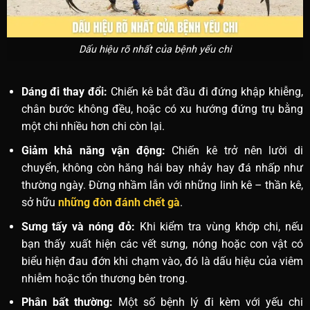
Dấu hiệu rõ nhất của bệnh yếu chi
Dáng đi thay đổi:
Chiến kê bắt đầu đi đứng khập khiễng,
chân bước không đều, hoặc có xu hướng đứng trụ bằng
một chi nhiều hơn chi còn lại.
Giảm khả năng vận động:
Chiến kê trở nên lười di
chuyển, không còn hăng hái bay nhảy hay đá nhấp như
thường ngày. Đừng nhầm lẫn với những linh kê – thần kê,
sở hữu
những đòn đánh chết gà
.
Sưng tấy và nóng đỏ:
Khi kiểm tra vùng khớp chi, nếu
bạn thấy xuất hiện các vết sưng, nóng hoặc con vật có
biểu hiện đau đớn khi chạm vào, đó là dấu hiệu của viêm
nhiễm hoặc tổn thương bên trong.
Phân bất thường:
Một số bệnh lý đi kèm với yếu chi