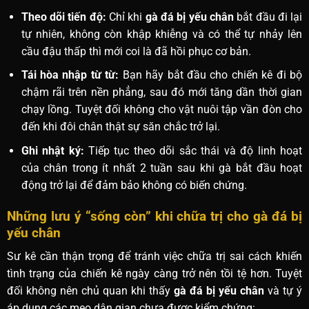
Theo dõi tiến độ:
Chỉ khi
gà đá bị yếu chân
bắt đầu đi lại
tự nhiên, không còn khập khiễng và có thể tự nhảy lên
cầu đậu thấp thì mới coi là đã hồi phục cơ bản.
Tái hòa nhập từ từ:
Bạn hãy bắt đầu cho chiến kê đi bộ
chậm rãi trên nền phẳng, sau đó mới tăng dần thời gian
chạy lồng. Tuyệt đối không cho vật nuôi tập vần đòn cho
đến khi đôi chân thật sự săn chắc trở lại.
Ghi nhật ký:
Tiếp tục theo dõi sắc thái và độ linh hoạt
của chân trong ít nhất 2 tuần sau khi gà bắt đầu hoạt
động trở lại để đảm bảo không có biến chứng.
Những lưu ý “sống còn” khi chữa trị cho gà đá bị
yếu chân
Sư kê cần thận trọng để tránh việc chữa trị sai cách khiến
tình trạng của chiến kê ngày càng trở nên tồi tệ hơn. Tuyệt
đối không nên chủ quan khi thấy
gà đá bị yếu chân
và tự ý
áp dụng các mẹo dân gian chưa được kiểm chứng: