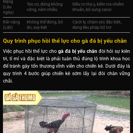
Nặng
Teo cơ, đứng không
Điều trị thú y, kiểm tra nhiễm
(Lâu
vững, nằm nhiều
khuẩn, bổ sung canxi
ngày)
Rất nặng
Không thể đứng, bỏ
Cách ly, chăm sóc đặc biệt,
(Liệt)
ăn, suy kiệt
dùng liệu pháp bổ trợ
Quy trình phục hồi thể lực cho gà đá bị yếu chân
Việc phục hồi thể lực cho
gà đá bị yếu chân
đòi hỏi sự kiên
trì, tỉ mỉ và đặc biệt là phải tuân thủ đúng lộ trình khoa học
để tránh gây tổn thương vĩnh viễn cho chiến kê. Dưới đây là
quy trình 4 bước giúp chiến kê sớm lấy lại đôi chân vững
chãi.