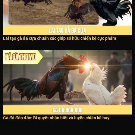
Lai tạo gà đá cựa chuẩn xác giúp sở hữu chiến kê cực phẩm
Gà đá đòn độc: Bí quyết nhận biết và luyện chiến kê hay