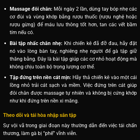
Massage đôi chân:
Mỗi ngày 2 lần, dùng tay bóp nhẹ các
cơ đùi và vùng khớp bằng rượu thuốc (rượu nghệ hoặc
rượu gừng) để máu lưu thông tốt hơn, tan các vết bầm
tím nếu có.
Bài tập nhấc chân nhẹ:
Khi chiến kê đã đỡ đau, hãy đặt
nó vào lòng bàn tay, nghiêng nhẹ người để gà tập giữ
thăng bằng. Đây là bài tập giúp các cơ nhỏ hoạt động mà
không chịu toàn bộ trọng lượng cơ thể.
Tập đứng trên nền cát mịn:
Hãy thả chiến kê vào một cái
lồng nhỏ trải cát sạch và mềm. Việc đứng trên cát giúp
đôi chân được massage tự nhiên và không bị cứng khớp
như khi đứng trên nền xi măng.
Theo dõi và tái hòa nhập sân tập
Sự vội vã trong giai đoạn này thường dẫn đến việc tái chấn
thương, làm gà bị “phế” vĩnh viễn.