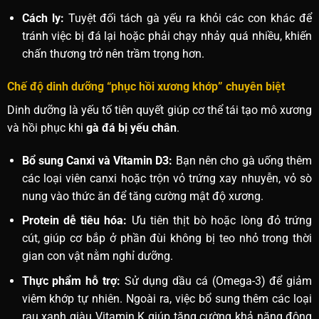
Cách ly:
Tuyệt đối tách gà yếu ra khỏi các con khác để
tránh việc bị đá lại hoặc phải chạy nhảy quá nhiều, khiến
chấn thương trở nên trầm trọng hơn.
Chế độ dinh dưỡng “phục hồi xương khớp” chuyên biệt
Dinh dưỡng là yếu tố tiên quyết giúp cơ thể tái tạo mô xương
và hồi phục khi
gà đá bị yếu chân
.
Bổ sung Canxi và Vitamin D3:
Bạn nên cho gà uống thêm
các loại viên canxi hoặc trộn vỏ trứng xay nhuyễn, vỏ sò
nung vào thức ăn để tăng cường mật độ xương.
Protein dễ tiêu hóa:
Ưu tiên thịt bò hoặc lòng đỏ trứng
cút, giúp cơ bắp ở phần đùi không bị teo nhỏ trong thời
gian con vật nằm nghỉ dưỡng.
Thực phẩm hỗ trợ:
Sử dụng dầu cá (Omega-3) để giảm
viêm khớp tự nhiên. Ngoài ra, việc bổ sung thêm các loại
rau xanh giàu Vitamin K giúp tăng cường khả năng đông