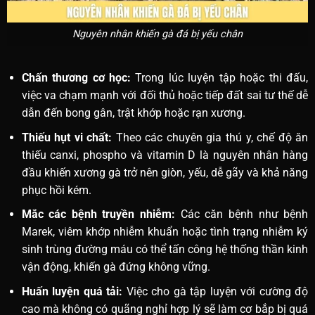
Nguyên nhân khiến gà đá bị yếu chân
Chấn thương cơ học:
Trong lúc luyện tập hoặc thi đấu,
việc va chạm mạnh với đối thủ hoặc tiếp đất sai tư thế dễ
dẫn đến bong gân, trật khớp hoặc rạn xương.
Thiếu hụt vi chất:
Theo các chuyên gia thú y, chế độ ăn
thiếu canxi, phospho và vitamin D là nguyên nhân hàng
đầu khiến xương gà trở nên giòn, yếu, dễ gãy và khả năng
phục hồi kém.
Mắc các bệnh truyền nhiễm:
Các căn bệnh như bệnh
Marek, viêm khớp nhiễm khuẩn hoặc tình trạng nhiễm ký
sinh trùng đường máu có thể tấn công hệ thống thần kinh
vận động, khiến gà đứng không vững.
Huấn luyện quá tải:
Việc cho gà tập luyện với cường độ
cao mà không có quãng nghỉ hợp lý sẽ làm cơ bắp bị quá