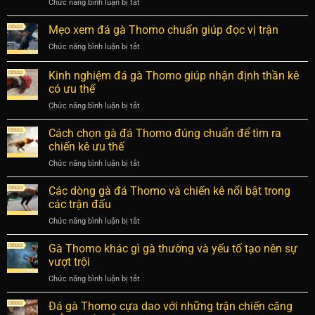
Chức năng bình luận bị tắt
ở
gà
mới
7
Thomo
thua
cách
Mẹo xem đá gà Thomo chuẩn giúp đọc vị trận
là
nặng
soi
gì?
Chức năng bình luận bị tắt
ở
kèo
Cách
Mẹo
Thomo
soi
xem
Kinh nghiệm đá gà Thomo giúp nhận định thần kê
hiệu
kèo
đá
quả,
có ưu thế
cực
gà
dự
chuẩn
Chức năng bình luận bị tắt
ở
Thomo
đoán
Kinh
chuẩn
chiến
nghiệm
giúp
Cách chọn gà đá Thomo đúng chuẩn để tìm ra
kê
đá
đọc
chiến kê ưu thế
chuẩn
gà
vị
Chức năng bình luận bị tắt
ở
Thomo
trận
Cách
giúp
chọn
Các dòng gà đá Thomo và chiến kê nổi bật trong
nhận
gà
định
các trận đấu
đá
thần
Chức năng bình luận bị tắt
ở
Thomo
kê
Các
đúng
có
dòng
Gà Thomo khác gì gà thường và yếu tố tạo nên sự
chuẩn
ưu
gà
để
vượt trội
thế
đá
tìm
Chức năng bình luận bị tắt
ở
Thomo
ra
Gà
và
chiến
Thomo
Đá gà Thomo cựa dao với những trận chiến căng
chiến
kê
khác