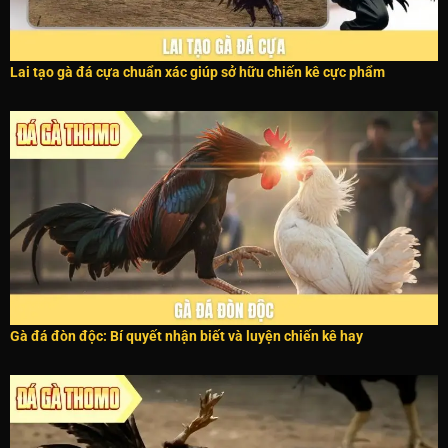
Lai tạo gà đá cựa chuẩn xác giúp sở hữu chiến kê cực phẩm
Gà đá đòn độc: Bí quyết nhận biết và luyện chiến kê hay