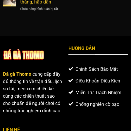
kê
thẳng, hấp dẫn
ưu
gì
nổi
thế
Chức năng bình luận bị tắt
ở
gà
bật
Đá
thường
trong
gà
và
các
Thomo
yếu
trận
cựa
tố
đấu
dao
tạo
với
nên
những
sự
HƯỚNG DẪN
trận
vượt
chiến
trội
căng
thẳng,
Chính Sách Bảo Mật
hấp
Đá gà Thomo
cung cấp đầy
dẫn
Điều Khoản Điều Kiện
đủ thông tin về trận đấu, lịch
so tài, mẹo xem chiến kê
Miễn Trừ Trách Nhiệm
cũng các chiến thuật sao
cho chuẩn để người chơi có
Chống nghiên cờ bạc
những trải nghiệm đỉnh cao .
LIÊN HỆ