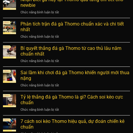
Thomo
Giải
newbie
kịch
mạnh
đáp
tính
Chức năng bình luận bị tắt
ở
ở
chi
Nhận
điểm
tiết
biết
Phân tích trận đá gà Thomo chuẩn xác và chi tiết
nào?
nhất
gà
Nhận
nhất
hay
diện
Chức năng bình luận bị tắt
ở
tại
chiến
Phân
Thomo
kê
tích
Bí quyết thắng đá gà Thomo từ cao thủ lâu năm
qua
bất
trận
từng
chuẩn nhất
bại
đá
chi
Chức năng bình luận bị tắt
ở
gà
tiết
Bí
Thomo
cho
quyết
Sai lầm khi chơi đá gà Thomo khiến người mới thua
chuẩn
newbie
thắng
xác
nặng
đá
và
Chức năng bình luận bị tắt
ở
gà
chi
Sai
Thomo
tiết
lầm
Tỷ lệ thắng đá gà Thomo là gì? Cách soi kèo cực
từ
nhất
khi
cao
chuẩn
chơi
thủ
Chức năng bình luận bị tắt
ở
đá
lâu
Tỷ
gà
năm
lệ
7 cách soi kèo Thomo hiệu quả, dự đoán chiến kê
Thomo
chuẩn
thắng
khiến
chuẩn
nhất
đá
người