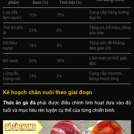
phẩm
Đạm (%)
Tinh bột (%)
Lúa (đã
Cung cấp năng lượng
10%
75%
làm sạch)
duy trì
Thịt bò phi
Tăng cơ, bổ máu, tăng
22%
0%
lê
sức bền
Dế/Sâu
Tăng sức đề kháng,
18%
5%
canxi
dẻo gân cốt
Làm mát cơ thể, giải
Đỗ xanh
20%
50%
độc
Lòng đỏ
Cung cấp vitamin,
13%
2%
trứng cút
bóng mượt lông
Kế hoạch chăn nuôi theo giai đoạn
Thức ăn gà đá
phải được điều chỉnh linh hoạt dựa vào độ
tuổi và mục tiêu rèn luyện cụ thể của từng chiến binh.