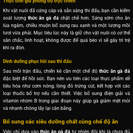
Thực đơn giữ phong độ trực chiến
Khi vật nuôi đã cứng cáp và sẵn sàng thi đấu, bạn cần kiểm
soát lượng
thức ăn gà đá
chặt chẽ hơn. Sáng sớm cho ăn
lúa ngâm, chiều muộn bổ sung rau xanh và một lượng mồi
tươi vừa phải. Mục tiêu lúc này là giữ cho vật nuôi có cơ thể
săn chắc, linh hoạt, không được để quá béo vì sẽ gây trì trệ
khi ra đòn.
Dinh dưỡng phục hồi sau thi đấu
Sau mỗi trận đấu, chiến kê cần một chế độ
thức ăn gà đá
đặc biệt để hồi sức. Bạn nên ưu tiên các loại thực phẩm dễ
tiêu hóa như cơm nóng, lòng đỏ trứng cút, kết hợp với các
loại thuốc bổ trợ nếu cần thiết. Việc bổ sung điện giải và
vitamin nhóm B trong giai đoạn này giúp gà giảm mệt mỏi
và nhanh chóng lấy lại cân bằng.
Bổ sung các siêu dưỡng chất cùng chế độ ăn
Việc chỉ dựa vào
thức ăn gà đá
tự nhiên đôi khi là chưa đủ