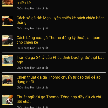
bị
biết
chiến kê
cực
yếu
và
phẩm
Chức năng bình luận bị tắt
ở
chân:
luyện
Gà
Nguyên
chiến
ăn
Cách xổ gà đá: Mẹo luyện chiến kê bách chiến bách
nhân
kê
sỏi
và
thắng
hay
có
cách
Chức năng bình luận bị tắt
ở
tác
phục
Cách
dụng
hồi
xổ
Cách băng cựa gà Thomo đúng kỹ thuật, an toàn
gì?
hiệu
gà
Bí
cho chiến kê
quả
đá:
mật
Chức năng bình luận bị tắt
ở
Mẹo
về
Cách
luyện
hệ
băng
Trận đá gà 24 tỷ của Phúc Bình Dương: Sự thật bất
chiến
tiêu
cựa
kê
ngờ
hóa
gà
bách
chiến
Chức năng bình luận bị tắt
ở
Thomo
chiến
kê
Trận
đúng
bách
đá
Chiến thuật đá gà Thomo chuẩn từ cao thủ dễ áp
kỹ
thắng
gà
thuật,
dụng nhất
24
an
Chức năng bình luận bị tắt
ở
tỷ
toàn
Chiến
của
cho
thuật
Thuật ngữ đá gà Thomo: Tổng hợp đầy đủ và chi
Phúc
chiến
đá
Bình
tiết nhất
kê
gà
Dương:
Chức năng bình luận bị tắt
ở