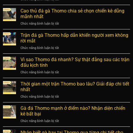
Thomo
Sự
Thuật
chuẩn
thật
ngữ
Cao thủ đá gà Thomo chia sẻ chọn chiến kê dũng
từ
bất
đá
cao
mãnh nhất
ngờ
gà
thủ
Chức năng bình luận bị tắt
ở
Thomo:
dễ
Cao
Tổng
áp
thủ
Trận đá gà Thomo hấp dẫn khiến người xem không
hợp
dụng
đá
đầy
rời mắt
nhất
gà
đủ
Chức năng bình luận bị tắt
ở
Thomo
và
Trận
chia
chi
đá
Vì sao Thomo đá nhanh? Sự thật đằng sau các trận
sẻ
tiết
gà
chọn
đấu kịch tính
nhất
Thomo
chiến
Chức năng bình luận bị tắt
ở
hấp
kê
Vì
dẫn
dũng
sao
Thời gian một trận Thomo bao lâu? Giải đáp chi tiết
khiến
mãnh
Thomo
người
nhất
nhất
đá
xem
Chức năng bình luận bị tắt
ở
nhanh?
không
Thời
Sự
rời
gian
Gà đá Thomo mạnh ở điểm nào? Nhận diện chiến
thật
mắt
một
đằng
kê bất bại
trận
sau
Chức năng bình luận bị tắt
ở
Thomo
các
Gà
bao
trận
đá
Nhận biết gà hay tại Thomo qua từng chi tiết cho
lâu?
đấu