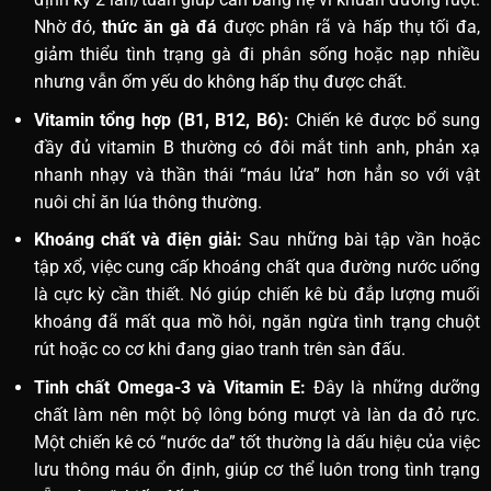
Nhờ đó,
thức ăn gà đá
được phân rã và hấp thụ tối đa,
giảm thiểu tình trạng gà đi phân sống hoặc nạp nhiều
nhưng vẫn ốm yếu do không hấp thụ được chất.
Vitamin tổng hợp (B1, B12, B6):
Chiến kê được bổ sung
đầy đủ vitamin B thường có đôi mắt tinh anh, phản xạ
nhanh nhạy và thần thái “máu lửa” hơn hẳn so với vật
nuôi chỉ ăn lúa thông thường.
Khoáng chất và điện giải:
Sau những bài tập vần hoặc
tập xổ, việc cung cấp khoáng chất qua đường nước uống
là cực kỳ cần thiết. Nó giúp chiến kê bù đắp lượng muối
khoáng đã mất qua mồ hôi, ngăn ngừa tình trạng chuột
rút hoặc co cơ khi đang giao tranh trên sàn đấu.
Tinh chất Omega-3 và Vitamin E:
Đây là những dưỡng
chất làm nên một bộ lông bóng mượt và làn da đỏ rực.
Một chiến kê có “nước da” tốt thường là dấu hiệu của việc
lưu thông máu ổn định, giúp cơ thể luôn trong tình trạng