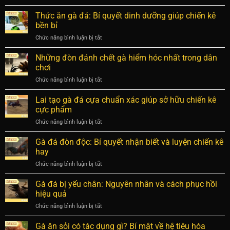
Đá
Gà
gà
Thức ăn gà đá: Bí quyết dinh dưỡng giúp chiến kê
Thomo
ăn
Người
bền bỉ
tiền
Chơi
Chức năng bình luận bị tắt
ở
xử
Cần
Thức
phạt
Biết
ăn
Những đòn đánh chết gà hiểm hóc nhất trong dân
thế
gà
nào?
chơi
đá:
Quy
Chức năng bình luận bị tắt
ở
Bí
định
Những
quyết
về
đòn
Lai tạo gà đá cựa chuẩn xác giúp sở hữu chiến kê
dinh
xử
đánh
dưỡng
cực phẩm
lý
chết
giúp
vi
Chức năng bình luận bị tắt
ở
gà
chiến
phạm
Lai
hiểm
kê
tạo
Gà đá đòn độc: Bí quyết nhận biết và luyện chiến kê
hóc
bền
gà
nhất
hay
bỉ
đá
trong
Chức năng bình luận bị tắt
ở
cựa
dân
Gà
chuẩn
chơi
đá
Gà đá bị yếu chân: Nguyên nhân và cách phục hồi
xác
đòn
giúp
hiệu quả
độc:
sở
Chức năng bình luận bị tắt
ở
Bí
hữu
Gà
quyết
chiến
đá
Gà ăn sỏi có tác dụng gì? Bí mật về hệ tiêu hóa
nhận
kê