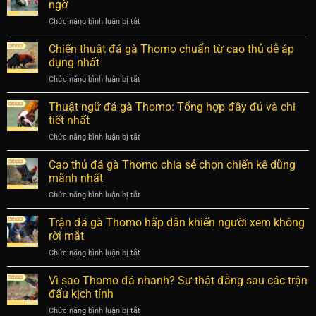
kê
ngờ
hóa
gà
bách
chiến
Chức năng bình luận bị tắt
ở
Thomo
chiến
kê
Trận
đúng
bách
đá
Chiến thuật đá gà Thomo chuẩn từ cao thủ dễ áp
kỹ
thắng
gà
thuật,
dụng nhất
24
an
Chức năng bình luận bị tắt
ở
tỷ
toàn
Chiến
của
cho
thuật
Thuật ngữ đá gà Thomo: Tổng hợp đầy đủ và chi
Phúc
chiến
đá
Bình
tiết nhất
kê
gà
Dương:
Chức năng bình luận bị tắt
ở
Thomo
Sự
Thuật
chuẩn
thật
ngữ
Cao thủ đá gà Thomo chia sẻ chọn chiến kê dũng
từ
bất
đá
cao
mãnh nhất
ngờ
gà
thủ
Chức năng bình luận bị tắt
ở
Thomo:
dễ
Cao
Tổng
áp
thủ
Trận đá gà Thomo hấp dẫn khiến người xem không
hợp
dụng
đá
đầy
rời mắt
nhất
gà
đủ
Chức năng bình luận bị tắt
ở
Thomo
và
Trận
chia
chi
đá
Vì sao Thomo đá nhanh? Sự thật đằng sau các trận
sẻ
tiết
gà
chọn
đấu kịch tính
nhất
Thomo
chiến
Chức năng bình luận bị tắt
ở
hấp
kê