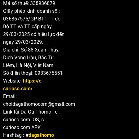
Mã số thuế: 338936879
Giấy phép kinh doanh số :
036867575/GP-BTTTT do
Bộ TT và TT cấp ngày
29/03/2025 có hiệu lực đến
ngày 29/03/2029.
Địa chỉ: Số 88 Xuân Thủy,
Dịch Vọng Hậu, Bắc Từ
Liêm, Hà Nội, Việt Nam
Số điện thoại: 0933675551
Website:
https://c-
curioso.com/
Email:
choidagathomocom@gmail.com
Link tải Đá Gà Thomo : c-
curioso.com IOS, c-
curioso.com APK
Hashtag : #
dagathomo