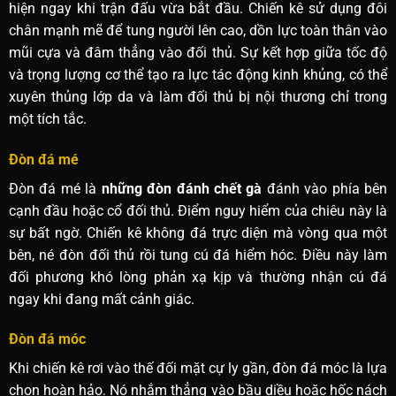
hiện ngay khi trận đấu vừa bắt đầu. Chiến kê sử dụng đôi
chân mạnh mẽ để tung người lên cao, dồn lực toàn thân vào
mũi cựa và đâm thẳng vào đối thủ. Sự kết hợp giữa tốc độ
và trọng lượng cơ thể tạo ra lực tác động kinh khủng, có thể
xuyên thủng lớp da và làm đối thủ bị nội thương chỉ trong
một tích tắc.
Đòn đá mé
Đòn đá mé là
những đòn đánh chết gà
đánh vào phía bên
cạnh đầu hoặc cổ đối thủ. Điểm nguy hiểm của chiêu này là
sự bất ngờ. Chiến kê không đá trực diện mà vòng qua một
bên, né đòn đối thủ rồi tung cú đá hiểm hóc. Điều này làm
đối phương khó lòng phản xạ kịp và thường nhận cú đá
ngay khi đang mất cảnh giác.
Đòn đá móc
Khi chiến kê rơi vào thế đối mặt cự ly gần, đòn đá móc là lựa
chọn hoàn hảo. Nó nhắm thẳng vào bầu diều hoặc hốc nách