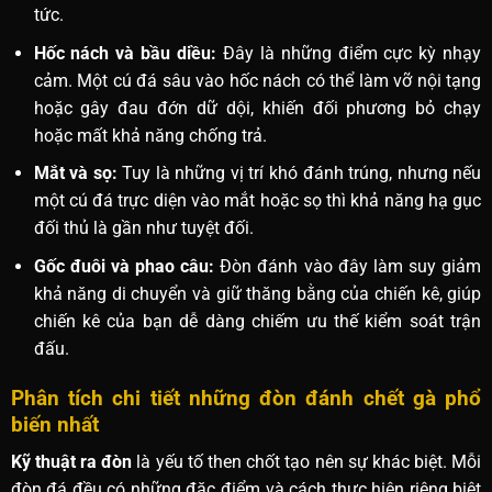
tức.
Hốc nách và bầu diều:
Đây là những điểm cực kỳ nhạy
cảm. Một cú đá sâu vào hốc nách có thể làm vỡ nội tạng
hoặc gây đau đớn dữ dội, khiến đối phương bỏ chạy
hoặc mất khả năng chống trả.
Mắt và sọ:
Tuy là những vị trí khó đánh trúng, nhưng nếu
một cú đá trực diện vào mắt hoặc sọ thì khả năng hạ gục
đối thủ là gần như tuyệt đối.
Gốc đuôi và phao câu:
Đòn đánh vào đây làm suy giảm
khả năng di chuyển và giữ thăng bằng của chiến kê, giúp
chiến kê của bạn dễ dàng chiếm ưu thế kiểm soát trận
đấu.
Phân tích chi tiết những đòn đánh chết gà phổ
biến nhất
Kỹ thuật ra đòn
là yếu tố then chốt tạo nên sự khác biệt. Mỗi
đòn đá đều có những đặc điểm và cách thực hiện riêng biệt