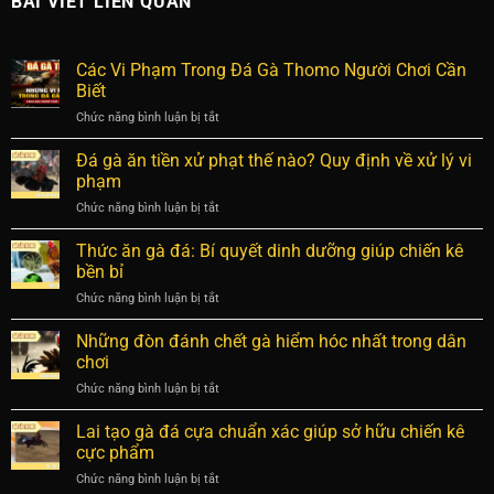
BÀI VIẾT LIÊN QUAN
Các Vi Phạm Trong Đá Gà Thomo Người Chơi Cần
Biết
Chức năng bình luận bị tắt
ở
Các
Vi
Đá gà ăn tiền xử phạt thế nào? Quy định về xử lý vi
Phạm
phạm
Trong
Chức năng bình luận bị tắt
ở
Đá
Đá
Gà
gà
Thức ăn gà đá: Bí quyết dinh dưỡng giúp chiến kê
Thomo
ăn
Người
bền bỉ
tiền
Chơi
Chức năng bình luận bị tắt
ở
xử
Cần
Thức
phạt
Biết
ăn
Những đòn đánh chết gà hiểm hóc nhất trong dân
thế
gà
nào?
chơi
đá:
Quy
Chức năng bình luận bị tắt
ở
Bí
định
Những
quyết
về
đòn
Lai tạo gà đá cựa chuẩn xác giúp sở hữu chiến kê
dinh
xử
đánh
dưỡng
cực phẩm
lý
chết
giúp
vi
Chức năng bình luận bị tắt
ở
gà
chiến
phạm