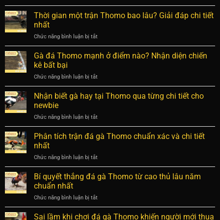
Vì
dẫn
dũng
sao
Thời gian một trận Thomo bao lâu? Giải đáp chi tiết
khiến
mãnh
Thomo
người
nhất
nhất
đá
xem
Chức năng bình luận bị tắt
ở
nhanh?
không
Thời
Sự
rời
gian
Gà đá Thomo mạnh ở điểm nào? Nhận diện chiến
thật
mắt
một
đằng
kê bất bại
trận
sau
Chức năng bình luận bị tắt
ở
Thomo
các
Gà
bao
trận
đá
Nhận biết gà hay tại Thomo qua từng chi tiết cho
lâu?
đấu
Thomo
Giải
newbie
kịch
mạnh
đáp
tính
Chức năng bình luận bị tắt
ở
ở
chi
Nhận
điểm
tiết
biết
Phân tích trận đá gà Thomo chuẩn xác và chi tiết
nào?
nhất
gà
Nhận
nhất
hay
diện
Chức năng bình luận bị tắt
ở
tại
chiến
Phân
Thomo
kê
tích
Bí quyết thắng đá gà Thomo từ cao thủ lâu năm
qua
bất
trận
từng
chuẩn nhất
bại
đá
chi
Chức năng bình luận bị tắt
ở
gà
tiết
Bí
Thomo
cho
quyết
Sai lầm khi chơi đá gà Thomo khiến người mới thua
chuẩn
newbie