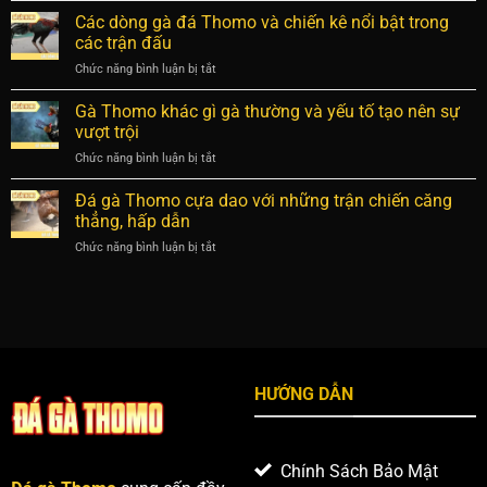
giúp
chọn
Các dòng gà đá Thomo và chiến kê nổi bật trong
nhận
gà
định
các trận đấu
đá
thần
Chức năng bình luận bị tắt
ở
Thomo
kê
Các
đúng
có
dòng
Gà Thomo khác gì gà thường và yếu tố tạo nên sự
chuẩn
ưu
gà
để
vượt trội
thế
đá
tìm
Chức năng bình luận bị tắt
ở
Thomo
ra
Gà
và
chiến
Thomo
Đá gà Thomo cựa dao với những trận chiến căng
chiến
kê
khác
kê
thẳng, hấp dẫn
ưu
gì
nổi
thế
Chức năng bình luận bị tắt
ở
gà
bật
Đá
thường
trong
gà
và
các
Thomo
yếu
trận
cựa
tố
đấu
dao
tạo
với
nên
những
sự
HƯỚNG DẪN
trận
vượt
chiến
trội
căng
thẳng,
Chính Sách Bảo Mật
hấp