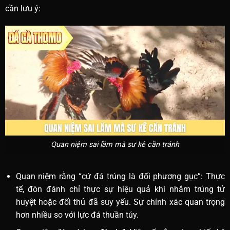
cần lưu ý:
Quan niệm sai lầm mà sư kê cần tránh
Quan niệm rằng “cứ đá trúng là đối phương gục”: Thực
tế, đòn đánh chỉ thực sự hiệu quả khi nhắm trúng tử
huyệt hoặc đối thủ đã suy yếu. Sự chính xác quan trọng
hơn nhiều so với lực đá thuần túy.