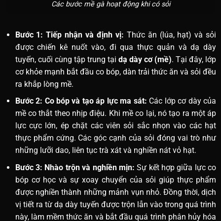
Các bước mề gà hoạt động khi có sỏi
Bước 1: Tiếp nhận và định vị:
Thức ăn (lúa, hạt) và sỏi
được chiến kê nuốt vào, đi qua thực quản và dạ dày
tuyến, cuối cùng tập trung tại
dạ dày cơ (mề)
. Tại đây, lớp
cơ khỏe mạnh bắt đầu co bóp, dàn trải thức ăn và sỏi đều
ra khắp lòng mề.
Bước 2: Co bóp và tạo áp lực ma sát:
Các lớp cơ dày của
mề co thắt theo nhịp điệu. Khi mề co lại, nó tạo ra một áp
lực cực lớn, ép chặt các viên sỏi sắc nhọn vào các hạt
thực phẩm cứng. Các góc cạnh của sỏi đóng vai trò như
những lưỡi dao, liên tục trà xát và nghiền nát vỏ hạt.
Bước 3: Nhào trộn và nghiền mịn:
Sự kết hợp giữa lực co
bóp cơ học và sự xoay chuyển của sỏi giúp thực phẩm
được nghiền thành những mảnh vụn nhỏ. Đồng thời, dịch
vị tiết ra từ dạ dày tuyến được trộn lẫn vào trong quá trình
này, làm mềm thức ăn và bắt đầu quá trình phân hủy hóa