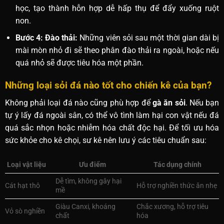
học, tạo thành hỗn hợp dễ hấp thụ để đẩy xuống ruột
non.
Bước 4: Đào thải:
Những viên sỏi sau một thời gian dài bị
mài mòn nhỏ đi sẽ theo phân đào thải ra ngoài, hoặc nếu
quá nhỏ sẽ được tiêu hóa một phần.
Những loại sỏi đá nào tốt cho chiến kê của bạn?
Không phải loại đá nào cũng phù hợp để
gà ăn sỏi
. Nếu bạn
tự ý lấy đá ngoài sân, có thể vô tình làm hại con vật nếu đá
quá sắc nhọn hoặc nhiễm hóa chất độc hại. Để tối ưu hóa
sức khỏe cho kê chọi, sư kê nên lưu ý các tiêu chuẩn sau:
Loại vật liệu
Ưu điểm
Tác dụng chính
Dễ tìm, không gây hại
Cát hạt thô
Hỗ trợ nghiền thức ăn nhẹ
mề
Giàu Canxi, khoáng
Chắc xương, hỗ trợ tiêu
Vỏ sò nghiền
chất
hóa