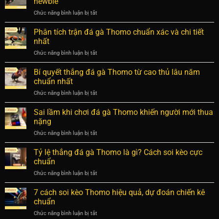
newbie
kịch
mạnh
đáp
tính
Chức năng bình luận bị tắt
ở
ở
chi
Nhận
điểm
tiết
biết
Phân tích trận đá gà Thomo chuẩn xác và chi tiết
nào?
nhất
gà
Nhận
nhất
hay
diện
Chức năng bình luận bị tắt
ở
tại
chiến
Phân
Thomo
kê
tích
Bí quyết thắng đá gà Thomo từ cao thủ lâu năm
qua
bất
trận
từng
chuẩn nhất
bại
đá
chi
Chức năng bình luận bị tắt
ở
gà
tiết
Bí
Thomo
cho
quyết
Sai lầm khi chơi đá gà Thomo khiến người mới thua
chuẩn
newbie
thắng
xác
nặng
đá
và
Chức năng bình luận bị tắt
ở
gà
chi
Sai
Thomo
tiết
lầm
Tỷ lệ thắng đá gà Thomo là gì? Cách soi kèo cực
từ
nhất
khi
cao
chuẩn
chơi
thủ
Chức năng bình luận bị tắt
ở
đá
lâu
Tỷ
gà
năm
lệ
7 cách soi kèo Thomo hiệu quả, dự đoán chiến kê
Thomo
chuẩn
thắng
khiến
chuẩn
nhất
đá
người
Chức năng bình luận bị tắt
ở
gà
mới