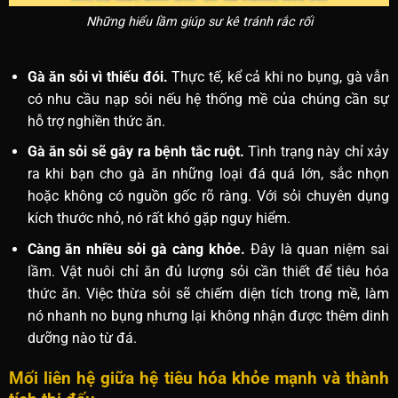
Những hiểu lầm giúp sư kê tránh rắc rối
Gà ăn sỏi vì thiếu đói.
Thực tế, kể cả khi no bụng, gà vẫn
có nhu cầu nạp sỏi nếu hệ thống mề của chúng cần sự
hỗ trợ nghiền thức ăn.
Gà ăn sỏi sẽ gây ra bệnh tắc ruột.
Tình trạng này chỉ xảy
ra khi bạn cho gà ăn những loại đá quá lớn, sắc nhọn
hoặc không có nguồn gốc rõ ràng. Với sỏi chuyên dụng
kích thước nhỏ, nó rất khó gặp nguy hiểm.
Càng ăn nhiều sỏi gà càng khỏe.
Đây là quan niệm sai
lầm. Vật nuôi chỉ ăn đủ lượng sỏi cần thiết để tiêu hóa
thức ăn. Việc thừa sỏi sẽ chiếm diện tích trong mề, làm
nó nhanh no bụng nhưng lại không nhận được thêm dinh
dưỡng nào từ đá.
Mối liên hệ giữa hệ tiêu hóa khỏe mạnh và thành