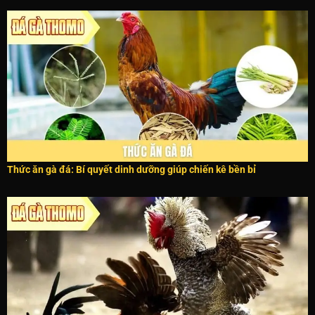
Thức ăn gà đá: Bí quyết dinh dưỡng giúp chiến kê bền bỉ