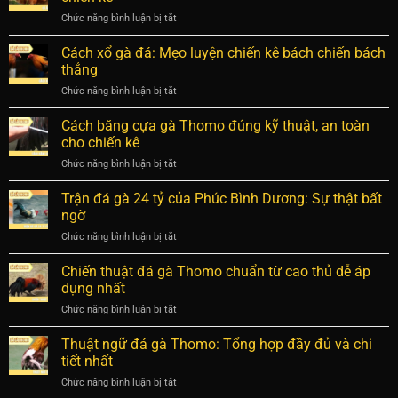
yếu
và
phẩm
Chức năng bình luận bị tắt
ở
chân:
luyện
Gà
Nguyên
chiến
ăn
Cách xổ gà đá: Mẹo luyện chiến kê bách chiến bách
nhân
kê
sỏi
và
thắng
hay
có
cách
Chức năng bình luận bị tắt
ở
tác
phục
Cách
dụng
hồi
xổ
Cách băng cựa gà Thomo đúng kỹ thuật, an toàn
gì?
hiệu
gà
Bí
cho chiến kê
quả
đá:
mật
Chức năng bình luận bị tắt
ở
Mẹo
về
Cách
luyện
hệ
băng
Trận đá gà 24 tỷ của Phúc Bình Dương: Sự thật bất
chiến
tiêu
cựa
kê
ngờ
hóa
gà
bách
chiến
Chức năng bình luận bị tắt
ở
Thomo
chiến
kê
Trận
đúng
bách
đá
Chiến thuật đá gà Thomo chuẩn từ cao thủ dễ áp
kỹ
thắng
gà
thuật,
dụng nhất
24
an
Chức năng bình luận bị tắt
ở
tỷ
toàn
Chiến
của
cho
thuật
Thuật ngữ đá gà Thomo: Tổng hợp đầy đủ và chi
Phúc
chiến
đá
Bình
tiết nhất
kê
gà
Dương:
Chức năng bình luận bị tắt
ở
Thomo
Sự
Thuật