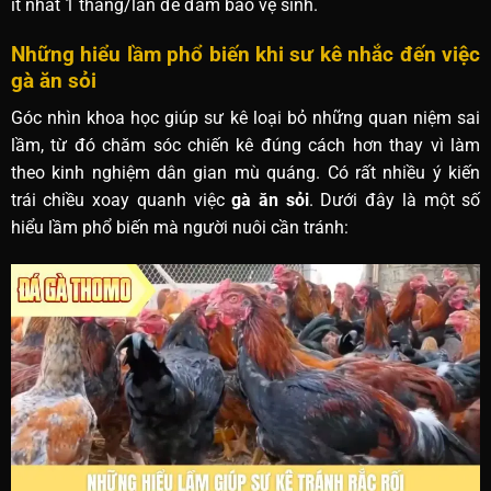
ít nhất 1 tháng/lần để đảm bảo vệ sinh.
Những hiểu lầm phổ biến khi sư kê nhắc đến việc
gà ăn sỏi
Góc nhìn khoa học giúp sư kê loại bỏ những quan niệm sai
lầm, từ đó chăm sóc chiến kê đúng cách hơn thay vì làm
theo kinh nghiệm dân gian mù quáng. Có rất nhiều ý kiến
trái chiều xoay quanh việc
gà ăn sỏi
. Dưới đây là một số
hiểu lầm phổ biến mà người nuôi cần tránh: