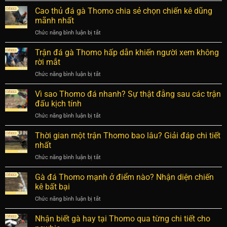
chuẩn
thật
ngữ
Cao thủ đá gà Thomo chia sẻ chọn chiến kê dũng
từ
bất
đá
cao
mãnh nhất
ngờ
gà
thủ
Chức năng bình luận bị tắt
ở
Thomo:
dễ
Cao
Tổng
áp
thủ
Trận đá gà Thomo hấp dẫn khiến người xem không
hợp
dụng
đá
đầy
rời mắt
nhất
gà
đủ
Chức năng bình luận bị tắt
ở
Thomo
và
Trận
chia
chi
đá
Vì sao Thomo đá nhanh? Sự thật đằng sau các trận
sẻ
tiết
gà
chọn
đấu kịch tính
nhất
Thomo
chiến
Chức năng bình luận bị tắt
ở
hấp
kê
Vì
dẫn
dũng
sao
Thời gian một trận Thomo bao lâu? Giải đáp chi tiết
khiến
mãnh
Thomo
người
nhất
nhất
đá
xem
Chức năng bình luận bị tắt
ở
nhanh?
không
Thời
Sự
rời
gian
Gà đá Thomo mạnh ở điểm nào? Nhận diện chiến
thật
mắt
một
đằng
kê bất bại
trận
sau
Chức năng bình luận bị tắt
ở
Thomo
các
Gà
bao
trận
đá
Nhận biết gà hay tại Thomo qua từng chi tiết cho
lâu?
đấu
Thomo
Giải