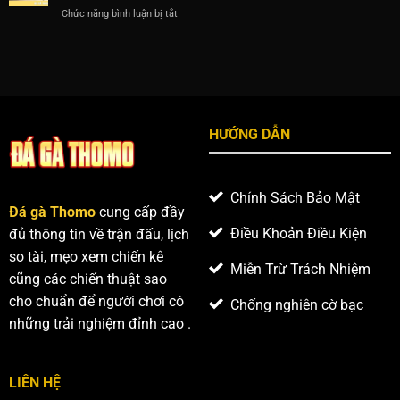
gì
nổi
thế
Chức năng bình luận bị tắt
ở
gà
bật
Đá
thường
trong
gà
và
các
Thomo
yếu
trận
cựa
tố
đấu
dao
tạo
với
nên
những
sự
HƯỚNG DẪN
trận
vượt
chiến
trội
căng
thẳng,
Chính Sách Bảo Mật
hấp
Đá gà Thomo
cung cấp đầy
dẫn
Điều Khoản Điều Kiện
đủ thông tin về trận đấu, lịch
so tài, mẹo xem chiến kê
Miễn Trừ Trách Nhiệm
cũng các chiến thuật sao
cho chuẩn để người chơi có
Chống nghiên cờ bạc
những trải nghiệm đỉnh cao .
LIÊN HỆ