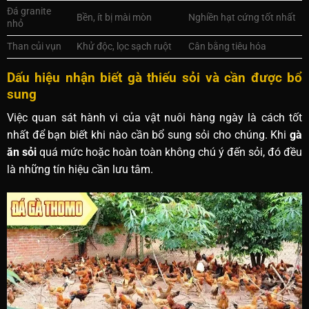
Đá granite
Bền, ít bị mài mòn
Nghiền hạt cứng tốt nhất
nhỏ
Than củi vụn
Khử độc, lọc sạch ruột
Cân bằng tiêu hóa
Dấu hiệu nhận biết gà thiếu sỏi và cần được bổ
sung
Việc quan sát hành vi của vật nuôi hàng ngày là cách tốt
nhất để bạn biết khi nào cần bổ sung sỏi cho chúng. Khi
gà
ăn sỏi
quá mức hoặc hoàn toàn không chú ý đến sỏi, đó đều
là những tín hiệu cần lưu tâm.