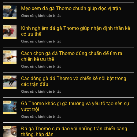
7
Thomo
thua
cách
Mẹo xem đá gà Thomo chuẩn giúp đọc vị trận
là
nặng
soi
gì?
Chức năng bình luận bị tắt
ở
kèo
Cách
Mẹo
Thomo
soi
xem
Kinh nghiệm đá gà Thomo giúp nhận định thần kê
hiệu
kèo
đá
quả,
có ưu thế
cực
gà
dự
chuẩn
Chức năng bình luận bị tắt
ở
Thomo
đoán
Kinh
chuẩn
chiến
nghiệm
giúp
Cách chọn gà đá Thomo đúng chuẩn để tìm ra
kê
đá
đọc
chiến kê ưu thế
chuẩn
gà
vị
Chức năng bình luận bị tắt
ở
Thomo
trận
Cách
giúp
chọn
Các dòng gà đá Thomo và chiến kê nổi bật trong
nhận
gà
định
các trận đấu
đá
thần
Chức năng bình luận bị tắt
ở
Thomo
kê
Các
đúng
có
dòng
Gà Thomo khác gì gà thường và yếu tố tạo nên sự
chuẩn
ưu
gà
để
vượt trội
thế
đá
tìm
Chức năng bình luận bị tắt
ở
Thomo
ra
Gà
và
chiến
Thomo
Đá gà Thomo cựa dao với những trận chiến căng
chiến
kê
khác
kê
thẳng, hấp dẫn
ưu