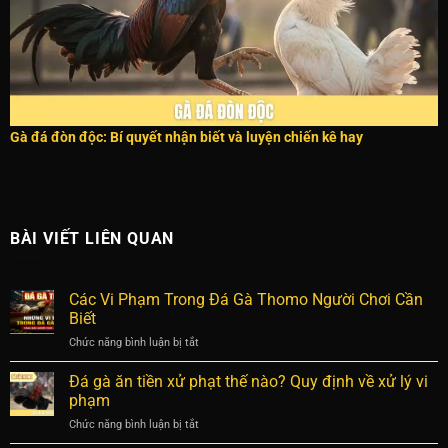
Gà đá đòn độc: Bí quyết nhận biết và luyện chiến kê hay
BÀI VIẾT LIÊN QUAN
Các Vi Phạm Trong Đá Gà Thomo Người Chơi Cần
Biết
Chức năng bình luận bị tắt
ở
Các
Vi
Đá gà ăn tiền xử phạt thế nào? Quy định về xử lý vi
Phạm
phạm
Trong
Chức năng bình luận bị tắt
ở
Đá
Đá
Gà