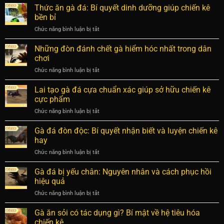
gà
Thức ăn gà đá: Bí quyết dinh dưỡng giúp chiến kê
Thomo
ăn
Người
bền bỉ
tiền
Chơi
Chức năng bình luận bị tắt
ở
xử
Cần
Thức
phạt
Biết
ăn
Những đòn đánh chết gà hiểm hóc nhất trong dân
thế
gà
nào?
chơi
đá:
Quy
Chức năng bình luận bị tắt
ở
Bí
định
Những
quyết
về
đòn
Lai tạo gà đá cựa chuẩn xác giúp sở hữu chiến kê
dinh
xử
đánh
dưỡng
cực phẩm
lý
chết
giúp
vi
Chức năng bình luận bị tắt
ở
gà
chiến
phạm
Lai
hiểm
kê
tạo
Gà đá đòn độc: Bí quyết nhận biết và luyện chiến kê
hóc
bền
gà
nhất
hay
bỉ
đá
trong
Chức năng bình luận bị tắt
ở
cựa
dân
Gà
chuẩn
chơi
đá
Gà đá bị yếu chân: Nguyên nhân và cách phục hồi
xác
đòn
giúp
hiệu quả
độc:
sở
Chức năng bình luận bị tắt
ở
Bí
hữu
Gà
quyết
chiến
đá
Gà ăn sỏi có tác dụng gì? Bí mật về hệ tiêu hóa
nhận
kê
bị
biết
chiến kê
cực