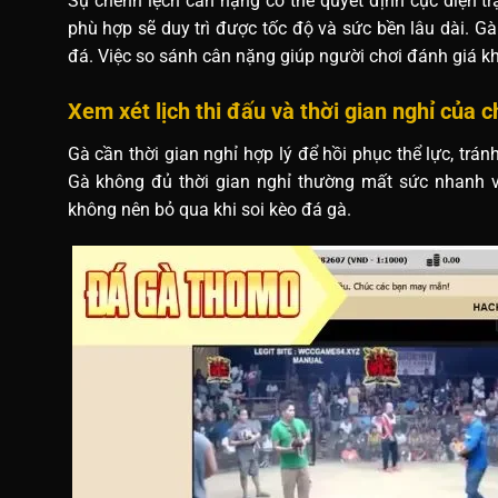
Sự chênh lệch cân nặng có thể quyết định cục diện t
phù hợp sẽ duy trì được tốc độ và sức bền lâu dài. Gà
đá. Việc so sánh cân nặng giúp người chơi đánh giá k
Xem xét lịch thi đấu và thời gian nghỉ của c
Gà cần thời gian nghỉ hợp lý để hồi phục thể lực, trán
Gà không đủ thời gian nghỉ thường mất sức nhanh và
không nên bỏ qua khi soi kèo đá gà.