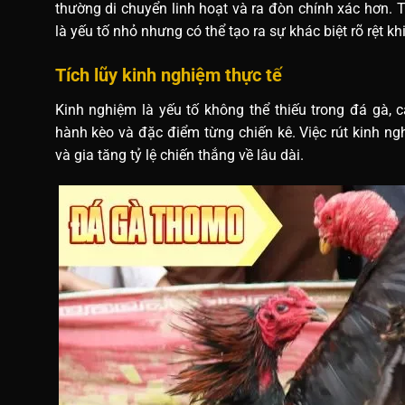
thường di chuyển linh hoạt và ra đòn chính xác hơn. 
là yếu tố nhỏ nhưng có thể tạo ra sự khác biệt rõ rệt k
Tích lũy kinh nghiệm thực tế
Kinh nghiệm là yếu tố không thể thiếu trong đá gà, c
hành kèo và đặc điểm từng chiến kê. Việc rút kinh 
và gia tăng tỷ lệ chiến thắng về lâu dài.