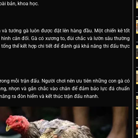
ài bản, khoa học.
h và tướng gà luôn được đặt lên hàng đầu. Một chiến kê tốt
hình cân đối. Gà có xương to, đùi chắc và lườn sâu thường
tổng thể kết hợp chi tiết để đánh giá khả năng thi đấu thực
trong mỗi trận đấu. Người chơi nên ưu tiên những con gà có
 thẳng, nhọn và gắn chắc vào chân để đảm bảo lực đá chuẩn
năng ra đòn hiểm và kết thúc trận đấu nhanh.