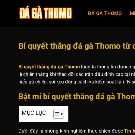
ĐÁ GÀ THOMO
M
Bí quyết thắng đá gà Thomo từ 
Bí quyết thắng đá gà Thomo
luôn là thông tin được n
lệ chiến thắng khi theo dõi các trận đấu đỉnh cao tại 
hiểu gà chiến, soi kèo đúng cách và kiểm soát tâm lý s
Bật mí bí quyết thắng đá gà Tho
MỤC LỤC
Dưới đây là những kinh nghiệm thực chiến được
Tin 