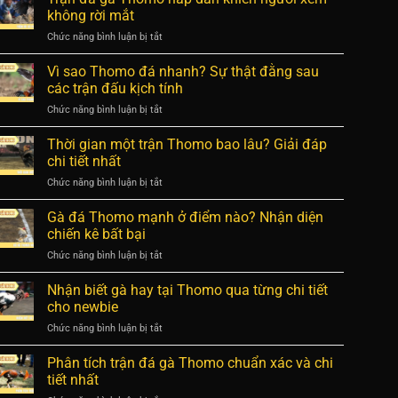
đá
đầy
không rời mắt
nhất
gà
đủ
Chức năng bình luận bị tắt
ở
Thomo
và
Trận
chia
chi
đá
Vì sao Thomo đá nhanh? Sự thật đằng sau
sẻ
tiết
gà
chọn
các trận đấu kịch tính
nhất
Thomo
chiến
Chức năng bình luận bị tắt
ở
hấp
kê
Vì
dẫn
dũng
sao
Thời gian một trận Thomo bao lâu? Giải đáp
khiến
mãnh
Thomo
người
chi tiết nhất
nhất
đá
xem
Chức năng bình luận bị tắt
ở
nhanh?
không
Thời
Sự
rời
gian
Gà đá Thomo mạnh ở điểm nào? Nhận diện
thật
mắt
một
đằng
chiến kê bất bại
trận
sau
Chức năng bình luận bị tắt
ở
Thomo
các
Gà
bao
trận
đá
Nhận biết gà hay tại Thomo qua từng chi tiết
lâu?
đấu
Thomo
Giải
cho newbie
kịch
mạnh
đáp
tính
Chức năng bình luận bị tắt
ở
ở
chi
Nhận
điểm
tiết
biết
Phân tích trận đá gà Thomo chuẩn xác và chi
nào?
nhất
gà
Nhận
tiết nhất
hay
diện