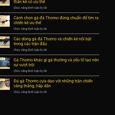
quả,
thần kê có ưu thế
cực
gà
dự
chuẩn
Chức năng bình luận bị tắt
ở
Thomo
đoán
Kinh
chuẩn
chiến
nghiệm
giúp
Cách chọn gà đá Thomo đúng chuẩn để tìm ra
kê
đá
đọc
chiến kê ưu thế
chuẩn
gà
vị
Chức năng bình luận bị tắt
ở
Thomo
trận
Cách
giúp
chọn
Các dòng gà đá Thomo và chiến kê nổi bật
nhận
gà
định
trong các trận đấu
đá
thần
Chức năng bình luận bị tắt
ở
Thomo
kê
Các
đúng
có
dòng
Gà Thomo khác gì gà thường và yếu tố tạo nên
chuẩn
ưu
gà
để
sự vượt trội
thế
đá
tìm
Chức năng bình luận bị tắt
ở
Thomo
ra
Gà
và
chiến
Thomo
Đá gà Thomo cựa dao với những trận chiến
chiến
kê
khác
kê
căng thẳng, hấp dẫn
ưu
gì
nổi
thế
Chức năng bình luận bị tắt
ở
gà
bật
Đá
thường
trong
gà
và
các
Thomo
yếu
trận
cựa
tố
đấu
dao
tạo