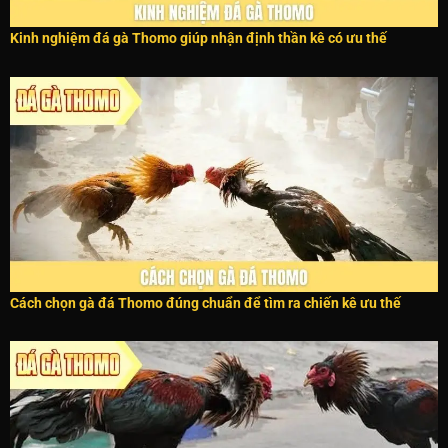
Kinh nghiệm đá gà Thomo giúp nhận định thần kê có ưu thế
Cách chọn gà đá Thomo đúng chuẩn để tìm ra chiến kê ưu thế