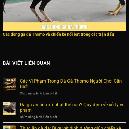
Các dòng gà đá Thomo và chiến kê nổi bật trong các trận đấu
BÀI VIẾT LIÊN QUAN
Các Vi Phạm Trong Đá Gà Thomo Người Chơi Cần
Biết
Chức năng bình luận bị tắt
ở
Các
Vi
Đá gà ăn tiền xử phạt thế nào? Quy định về xử lý vi
Phạm
phạm
Trong
Chức năng bình luận bị tắt
ở
Đá
Đá
Gà
gà
Thức ăn gà đá: Bí quyết dinh dưỡng giúp chiến kê
Thomo