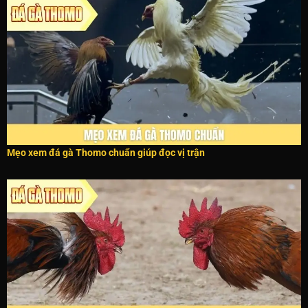
Mẹo xem đá gà Thomo chuẩn giúp đọc vị trận