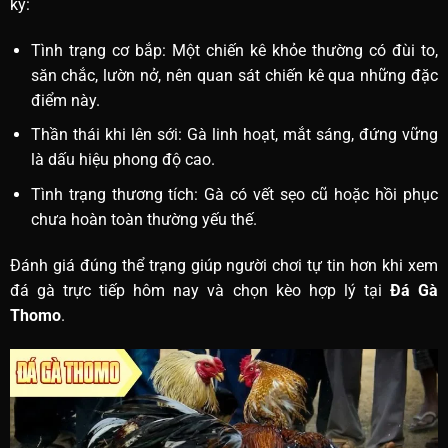
kỹ:
Tình trạng cơ bắp: Một chiến kê khỏe thường có đùi to,
săn chắc, lườn nở, nên quan sát chiến kê qua những đặc
điểm này.
Thần thái khi lên sới: Gà linh hoạt, mắt sáng, đứng vững
là dấu hiệu phong độ cao.
Tình trạng thương tích: Gà có vết sẹo cũ hoặc hồi phục
chưa hoàn toàn thường yếu thế.
Đánh giá đúng thể trạng giúp người chơi tự tin hơn khi xem
đá gà trực tiếp hôm nay và chọn kèo hợp lý tại
Đá Gà
Thomo
.