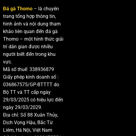
Đá gà Thomo
– là chuyên
trang tổng hợp thông tin,
hình ảnh và nội dung tham
khảo liên quan đến đá gà
Thomo – một hình thức giải
trí dân gian được nhiều
người biết đến trong khu
vực.
Mã số thuế: 338936879
Giấy phép kinh doanh số :
036867575/GP-BTTTT do
Bộ TT và TT cấp ngày
29/03/2025 có hiệu lực đến
ngày 29/03/2029.
Địa chỉ: Số 88 Xuân Thủy,
Dịch Vọng Hậu, Bắc Từ
Liêm, Hà Nội, Việt Nam