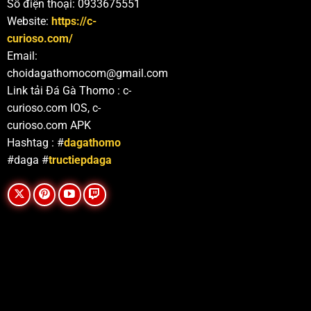
Số điện thoại: 0933675551
Website:
https://c-
curioso.com/
Email:
choidagathomocom@gmail.com
Link tải Đá Gà Thomo : c-
curioso.com IOS, c-
curioso.com APK
Hashtag : #
dagathomo
#daga #
tructiepdaga