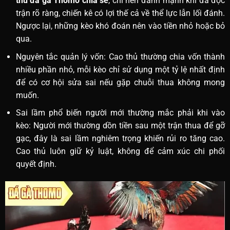
thủ đá gà Thomo chia sẻ
, chỉ nên đánh mạnh khi đã đọc
trận rõ ràng, chiến kê có lợi thế cả về thể lực lẫn lối đánh.
Ngược lại, những kèo khó đoán nên vào tiền nhỏ hoặc bỏ
qua.
Nguyên tắc quản lý vốn: Cao thủ thường chia vốn thành
nhiều phần nhỏ, mỗi kèo chỉ sử dụng một tỷ lệ nhất định
để có cơ hội sửa sai nếu gặp chuỗi thua không mong
muốn.
Sai lầm phổ biến người mới thường mắc phải khi vào
kèo: Người mới thường dồn tiền sau một trận thua để gỡ
gạc, đây là sai lầm nghiêm trọng khiến rủi ro tăng cao.
Cao thủ luôn giữ kỷ luật, không để cảm xúc chi phối
quyết định.