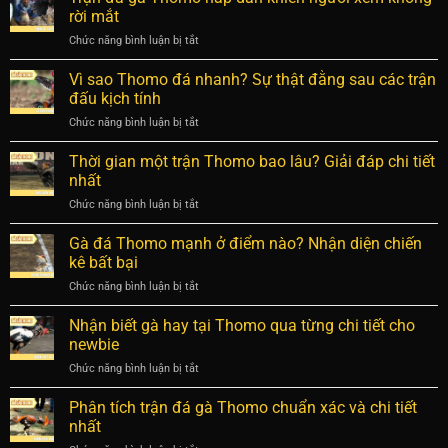
đá
đầy
rời mắt
nhất
gà
đủ
Chức năng bình luận bị tắt
ở
Thomo
và
Trận
chia
chi
đá
Vì sao Thomo đá nhanh? Sự thật đằng sau các trận
sẻ
tiết
gà
chọn
đấu kịch tính
nhất
Thomo
chiến
Chức năng bình luận bị tắt
ở
hấp
kê
Vì
dẫn
dũng
sao
Thời gian một trận Thomo bao lâu? Giải đáp chi tiết
khiến
mãnh
Thomo
người
nhất
nhất
đá
xem
Chức năng bình luận bị tắt
ở
nhanh?
không
Thời
Sự
rời
gian
Gà đá Thomo mạnh ở điểm nào? Nhận diện chiến
thật
mắt
một
đằng
kê bất bại
trận
sau
Chức năng bình luận bị tắt
ở
Thomo
các
Gà
bao
trận
đá
Nhận biết gà hay tại Thomo qua từng chi tiết cho
lâu?
đấu
Thomo
Giải
newbie
kịch
mạnh
đáp
tính
Chức năng bình luận bị tắt
ở
ở
chi
Nhận
điểm
tiết
biết
Phân tích trận đá gà Thomo chuẩn xác và chi tiết
nào?
nhất
gà
Nhận
nhất
hay
diện