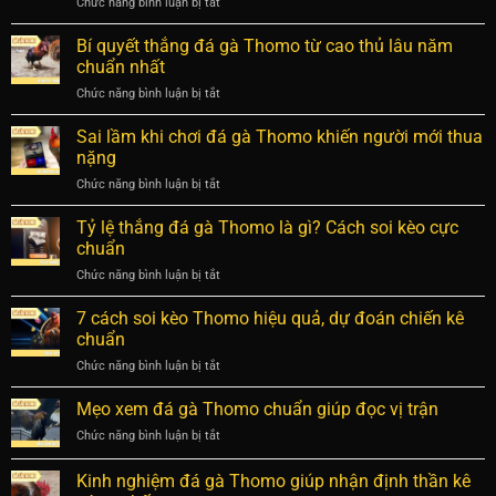
Chức năng bình luận bị tắt
ở
tại
chiến
Phân
Thomo
kê
tích
Bí quyết thắng đá gà Thomo từ cao thủ lâu năm
qua
bất
trận
từng
chuẩn nhất
bại
đá
chi
Chức năng bình luận bị tắt
ở
gà
tiết
Bí
Thomo
cho
quyết
Sai lầm khi chơi đá gà Thomo khiến người mới thua
chuẩn
newbie
thắng
xác
nặng
đá
và
Chức năng bình luận bị tắt
ở
gà
chi
Sai
Thomo
tiết
lầm
Tỷ lệ thắng đá gà Thomo là gì? Cách soi kèo cực
từ
nhất
khi
cao
chuẩn
chơi
thủ
Chức năng bình luận bị tắt
ở
đá
lâu
Tỷ
gà
năm
lệ
7 cách soi kèo Thomo hiệu quả, dự đoán chiến kê
Thomo
chuẩn
thắng
khiến
chuẩn
nhất
đá
người
Chức năng bình luận bị tắt
ở
gà
mới
7
Thomo
thua
cách
Mẹo xem đá gà Thomo chuẩn giúp đọc vị trận
là
nặng
soi
gì?
Chức năng bình luận bị tắt
ở
kèo
Cách
Mẹo
Thomo
soi
xem
Kinh nghiệm đá gà Thomo giúp nhận định thần kê
hiệu
kèo
đá