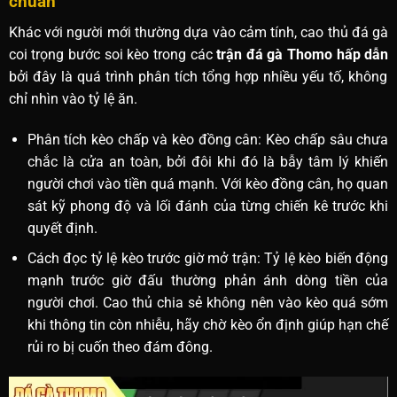
chuẩn
Khác với người mới thường dựa vào cảm tính, cao thủ đá gà
coi trọng bước soi kèo trong các
trận đá gà Thomo hấp dẫn
bởi đây là quá trình phân tích tổng hợp nhiều yếu tố, không
chỉ nhìn vào tỷ lệ ăn.
Phân tích kèo chấp và kèo đồng cân: Kèo chấp sâu chưa
chắc là cửa an toàn, bởi đôi khi đó là bẫy tâm lý khiến
người chơi vào tiền quá mạnh. Với kèo đồng cân, họ quan
sát kỹ phong độ và lối đánh của từng chiến kê trước khi
quyết định.
Cách đọc tỷ lệ kèo trước giờ mở trận: Tỷ lệ kèo biến động
mạnh trước giờ đấu thường phản ánh dòng tiền của
người chơi. Cao thủ chia sẻ không nên vào kèo quá sớm
khi thông tin còn nhiễu, hãy chờ kèo ổn định giúp hạn chế
rủi ro bị cuốn theo đám đông.