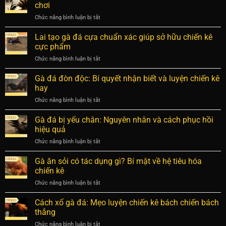
gà
nào?
chơi
đá:
Quy
Chức năng bình luận bị tắt
ở
Bí
định
Những
quyết
về
đòn
Lai tạo gà đá cựa chuẩn xác giúp sở hữu chiến kê
dinh
xử
đánh
dưỡng
cực phẩm
lý
chết
giúp
vi
Chức năng bình luận bị tắt
ở
gà
chiến
phạm
Lai
hiểm
kê
tạo
Gà đá đòn độc: Bí quyết nhận biết và luyện chiến kê
hóc
bền
gà
nhất
hay
bỉ
đá
trong
Chức năng bình luận bị tắt
ở
cựa
dân
Gà
chuẩn
chơi
đá
Gà đá bị yếu chân: Nguyên nhân và cách phục hồi
xác
đòn
giúp
hiệu quả
độc:
sở
Chức năng bình luận bị tắt
ở
Bí
hữu
Gà
quyết
chiến
đá
Gà ăn sỏi có tác dụng gì? Bí mật về hệ tiêu hóa
nhận
kê
bị
biết
chiến kê
cực
yếu
và
phẩm
Chức năng bình luận bị tắt
ở
chân:
luyện
Gà
Nguyên
chiến
ăn
Cách xổ gà đá: Mẹo luyện chiến kê bách chiến bách
nhân
kê
sỏi
và
thắng
hay
có
cách
Chức năng bình luận bị tắt
ở
tác