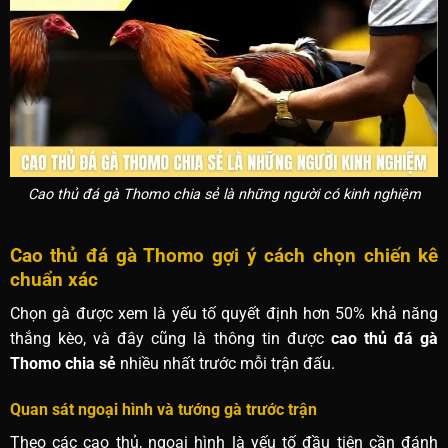
Cao thủ đá gà Thomo chia sẻ là những người có kinh nghiệm
Cao thủ đá gà Thomo gợi ý cách chọn chiến kê
chuẩn xác
Chọn gà được xem là yếu tố quyết định hơn 50% khả năng
thắng kèo, và đây cũng là thông tin được
cao thủ đá gà
Thomo chia sẻ
nhiều nhất trước mỗi trận đấu.
Quan sát ngoại hình và tướng gà trước trận
Theo các cao thủ, ngoại hình là yếu tố đầu tiên cần đánh