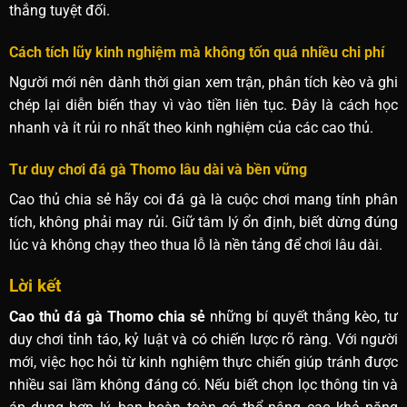
thắng tuyệt đối.
Cách tích lũy kinh nghiệm mà không tốn quá nhiều chi phí
Người mới nên dành thời gian xem trận, phân tích kèo và ghi
chép lại diễn biến thay vì vào tiền liên tục. Đây là cách học
nhanh và ít rủi ro nhất theo kinh nghiệm của các cao thủ.
Tư duy chơi đá gà Thomo lâu dài và bền vững
Cao thủ chia sẻ hãy coi đá gà là cuộc chơi mang tính phân
tích, không phải may rủi. Giữ tâm lý ổn định, biết dừng đúng
lúc và không chạy theo thua lỗ là nền tảng để chơi lâu dài.
Lời kết
Cao thủ đá gà Thomo chia sẻ
những bí quyết thắng kèo, tư
duy chơi tỉnh táo, kỷ luật và có chiến lược rõ ràng. Với người
mới, việc học hỏi từ kinh nghiệm thực chiến giúp tránh được
nhiều sai lầm không đáng có. Nếu biết chọn lọc thông tin và