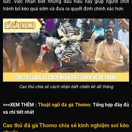
sức. Việc nhận biết những dấu hiệu này giúp người chơi
tránh bỏ kèo quá sớm và đưa ra quyết định chính xác hơn.
Cao thủ chia sẻ cách nhận biết chiến kê dễ thắng
>>>XEM THÊM :
Thuật ngữ đá gà Thomo
: Tổng hợp đầy đủ
và chi tiết nhất
Cao thủ đá gà Thomo chia sẻ kinh nghiệm soi kèo