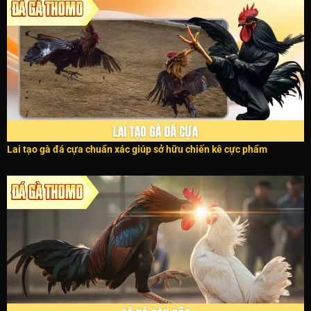
Lai tạo gà đá cựa chuẩn xác giúp sở hữu chiến kê cực phẩm