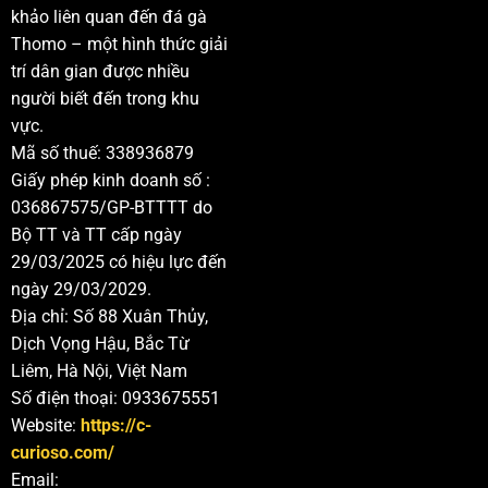
khảo liên quan đến đá gà
Thomo – một hình thức giải
trí dân gian được nhiều
người biết đến trong khu
vực.
Mã số thuế: 338936879
Giấy phép kinh doanh số :
036867575/GP-BTTTT do
Bộ TT và TT cấp ngày
29/03/2025 có hiệu lực đến
ngày 29/03/2029.
Địa chỉ: Số 88 Xuân Thủy,
Dịch Vọng Hậu, Bắc Từ
Liêm, Hà Nội, Việt Nam
Số điện thoại: 0933675551
Website:
https://c-
curioso.com/
Email: