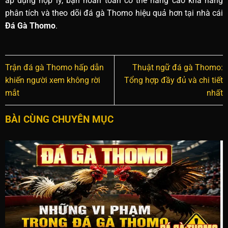
áp dụng hợp lý, bạn hoàn toàn có thể nâng cao khả năng
phân tích và theo dõi đá gà Thomo hiệu quả hơn tại nhà cái
Đá Gà Thomo
.
Trận đá gà Thomo hấp dẫn
Thuật ngữ đá gà Thomo:
khiến người xem không rời
Tổng hợp đầy đủ và chi tiết
mắt
nhất
BÀI CÙNG CHUYÊN MỤC