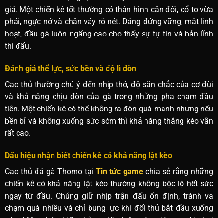
giá. Một chiến kê tốt thường có thân hình cân đối, cổ to vừa
phải, ngực nở và chân vảy rõ nét. Dáng đứng vững, mắt linh
hoạt, đầu gà luôn ngẩng cao cho thấy sự tự tin và bản lĩnh
thi đấu.
Đánh giá thể lực, sức bền và độ lì đòn
Cao thủ thường chú ý đến nhịp thở, độ săn chắc của cơ đùi
và khả năng chịu đòn của gà trong những pha chạm đầu
tiên. Một chiến kê có thể không ra đòn quá mạnh nhưng nếu
bền bỉ và không xuống sức sớm thì khả năng thắng kèo vẫn
rất cao.
Dấu hiệu nhận biết chiến kê có khả năng lật kèo
Cao thủ đá gà Thomo tại
Tin tức game
chia sẻ rằng những
chiến kê có khả năng lật kèo thường không bộc lộ hết sức
ngay từ đầu. Chúng giữ nhịp trận đấu ổn định, tránh va
chạm quá nhiều và chỉ bung lực khi đối thủ bắt đầu xuống