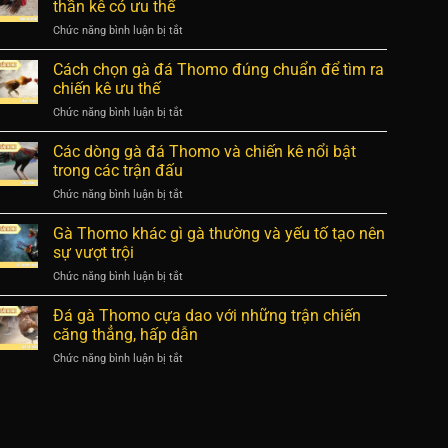
quả,
thần kê có ưu thế
cực
gà
dự
chuẩn
Chức năng bình luận bị tắt
ở
Thomo
đoán
Kinh
chuẩn
chiến
nghiệm
giúp
Cách chọn gà đá Thomo đúng chuẩn để tìm ra
kê
đá
đọc
chiến kê ưu thế
chuẩn
gà
vị
Chức năng bình luận bị tắt
ở
Thomo
trận
Cách
giúp
chọn
Các dòng gà đá Thomo và chiến kê nổi bật
nhận
gà
định
trong các trận đấu
đá
thần
Chức năng bình luận bị tắt
ở
Thomo
kê
Các
đúng
có
dòng
Gà Thomo khác gì gà thường và yếu tố tạo nên
chuẩn
ưu
gà
để
sự vượt trội
thế
đá
tìm
Chức năng bình luận bị tắt
ở
Thomo
ra
Gà
và
chiến
Thomo
Đá gà Thomo cựa dao với những trận chiến
chiến
kê
khác
kê
căng thẳng, hấp dẫn
ưu
gì
nổi
thế
Chức năng bình luận bị tắt
ở
gà
bật
Đá
thường
trong
gà
và
các
Thomo
yếu
trận
cựa
tố
đấu
dao
tạo