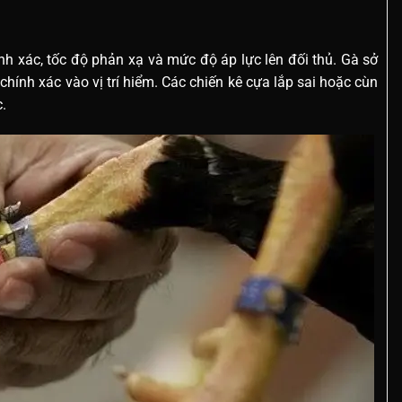
h xác, tốc độ phản xạ và mức độ áp lực lên đối thủ. Gà sở
hính xác vào vị trí hiểm. Các chiến kê cựa lắp sai hoặc cùn
.