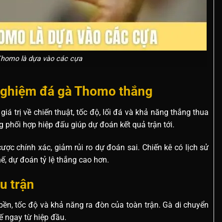
Thomo là dựa vào các cựa
h nghiệm đá gà Thomo thắng
giá trị về chiến thuật, tốc độ, lối đá và khả năng thắng thua
g phối hợp hiệp đấu giúp dự đoán kết quả trận tới.
ợc chính xác, giảm rủi ro dự đoán sai. Chiến kê có lịch sử
hế, dự đoán tỷ lệ thắng cao hơn.
u trận
ền, tốc độ và khả năng ra đòn của toàn trận. Gà di chuyển
ế ngay từ hiệp đầu.