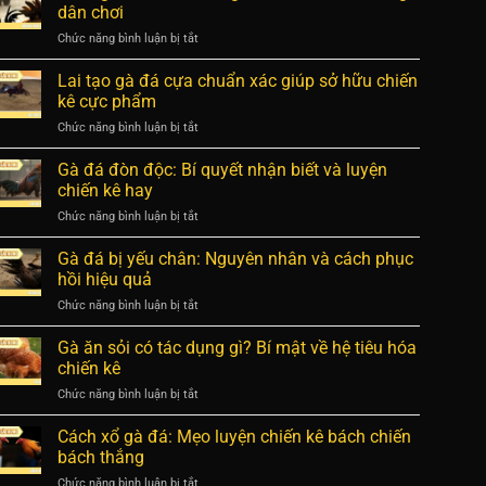
gà
nào?
dân chơi
đá:
Quy
Chức năng bình luận bị tắt
ở
Bí
định
Những
quyết
về
đòn
Lai tạo gà đá cựa chuẩn xác giúp sở hữu chiến
dinh
xử
đánh
dưỡng
kê cực phẩm
lý
chết
giúp
vi
Chức năng bình luận bị tắt
ở
gà
chiến
phạm
Lai
hiểm
kê
tạo
Gà đá đòn độc: Bí quyết nhận biết và luyện
hóc
bền
gà
nhất
chiến kê hay
bỉ
đá
trong
Chức năng bình luận bị tắt
ở
cựa
dân
Gà
chuẩn
chơi
đá
Gà đá bị yếu chân: Nguyên nhân và cách phục
xác
đòn
giúp
hồi hiệu quả
độc:
sở
Chức năng bình luận bị tắt
ở
Bí
hữu
Gà
quyết
chiến
đá
Gà ăn sỏi có tác dụng gì? Bí mật về hệ tiêu hóa
nhận
kê
bị
biết
chiến kê
cực
yếu
và
phẩm
Chức năng bình luận bị tắt
ở
chân:
luyện
Gà
Nguyên
chiến
ăn
Cách xổ gà đá: Mẹo luyện chiến kê bách chiến
nhân
kê
sỏi
và
bách thắng
hay
có
cách
Chức năng bình luận bị tắt
ở