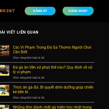
KH 24/7
ĐĂNG KÝ
ĐĂNG NHẬP
BÀI VIẾT LIÊN QUAN
Các Vi Phạm Trong Đá Gà Thomo Người Chơi
Cần Biết
Chức năng bình luận bị tắt
ở
Các
Vi
Đá gà ăn tiền xử phạt thế nào? Quy định về xử
Phạm
lý vi phạm
Trong
Chức năng bình luận bị tắt
ở
Đá
Đá
Gà
gà
Thức ăn gà đá: Bí quyết dinh dưỡng giúp chiến
Thomo
ăn
Người
kê bền bỉ
tiền
Chơi
Chức năng bình luận bị tắt
ở
xử
Cần
Thức
phạt
Biết
ăn
Những đòn đánh chết gà hiểm hóc nhất trong
thế