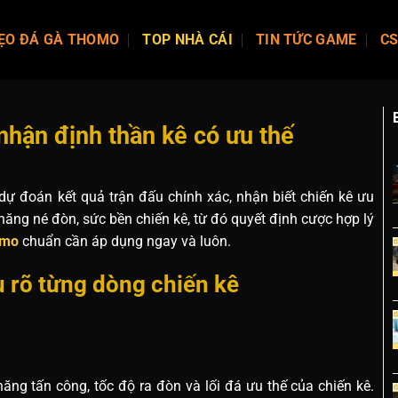
ẸO ĐÁ GÀ THOMO
TOP NHÀ CÁI
TIN TỨC GAME
CS
hận định thần kê có ưu thế
 dự đoán kết quả trận đấu chính xác, nhận biết chiến kê ưu
năng né đòn, sức bền chiến kê, từ đó quyết định cược hợp lý
omo
chuẩn cần áp dụng ngay và luôn.
 rõ từng dòng chiến kê
ng tấn công, tốc độ ra đòn và lối đá ưu thế của chiến kê.