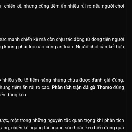
ai chiến kê, nhưng cũng tiềm ẩn nhiều rủi ro nếu người chơi
h sức mạnh chiến kê mà còn chịu tác động từ dòng tiền người
g không phải lúc nào cũng an toàn. Người chơi cần kết hợp
có nhiều yếu tố tiềm năng nhưng chưa được đánh giá đúng.
hưng tiềm ẩn rủi ro cao.
Phân tích trận đá gà Thomo
đúng
iến động kèo.
ược, một trong những nguyên tắc quan trọng khi phân tích
õ ràng, chiến kê ngang tài ngang sức hoặc kèo biến động quá