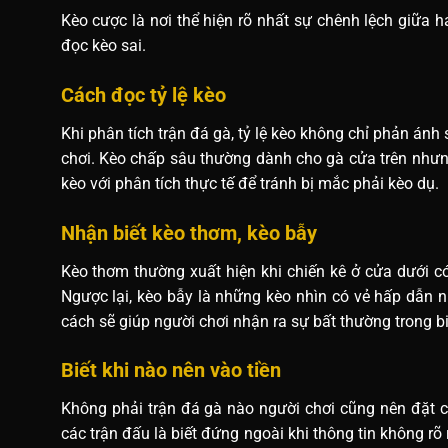
Kèo cược là nơi thể hiện rõ nhất sự chênh lệch giữa h
đọc kèo sai.
Cách đọc tỷ lệ kèo
Khi phân tích trận đá gà, tỷ lệ kèo không chỉ phản án
chơi. Kèo chấp sâu thường dành cho gà cửa trên nhưn
kèo với phân tích thực tế để tránh bị mắc phải kèo dụ.
Nhận biết kèo thơm, kèo bẫy
Kèo thơm thường xuất hiện khi chiến kê ở cửa dưới 
Ngược lại, kèo bẫy là những kèo nhìn có vẻ hấp dẫn n
cách sẽ giúp người chơi nhận ra sự bất thường trong b
Biết khi nào nên vào tiền
Không phải trận đá gà nào người chơi cũng nên đặt c
các trận đấu là biết đứng ngoài khi thông tin không r