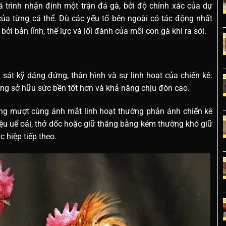
á trình nhận định một trận đá gà, bởi độ chính xác của dự
của từng cá thể. Dù các yếu tố bên ngoài có tác động nhất
i bản lĩnh, thể lực và lối đánh của mỗi con gà khi ra sới.
 sát kỹ dáng đứng, thân hình và sự linh hoạt của chiến kê.
ờng sở hữu sức bền tốt hơn và khả năng chịu đòn cao.
óng mượt cùng ánh mắt linh hoạt thường phản ánh chiến kê
iệu uể oải, thở dốc hoặc giữ thăng bằng kém thường khó giữ
 hiệp tiếp theo.