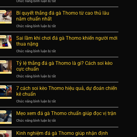
Chức năng bình luận bị tắt
ở
tại
chiến
Phân
Thomo
kê
tích
Bí quyết thắng đá gà Thomo từ cao thủ lâu
qua
bất
trận
từng
năm chuẩn nhất
bại
đá
chi
Chức năng bình luận bị tắt
ở
gà
tiết
Bí
Thomo
cho
quyết
Sai lầm khi chơi đá gà Thomo khiến người mới
chuẩn
newbie
thắng
xác
thua nặng
đá
và
Chức năng bình luận bị tắt
ở
gà
chi
Sai
Thomo
tiết
lầm
Tỷ lệ thắng đá gà Thomo là gì? Cách soi kèo
từ
nhất
khi
cao
cực chuẩn
chơi
thủ
Chức năng bình luận bị tắt
ở
đá
lâu
Tỷ
gà
năm
lệ
7 cách soi kèo Thomo hiệu quả, dự đoán chiến
Thomo
chuẩn
thắng
khiến
kê chuẩn
nhất
đá
người
Chức năng bình luận bị tắt
ở
gà
mới
7
Thomo
thua
cách
Mẹo xem đá gà Thomo chuẩn giúp đọc vị trận
là
nặng
soi
gì?
Chức năng bình luận bị tắt
ở
kèo
Cách
Mẹo
Thomo
soi
xem
Kinh nghiệm đá gà Thomo giúp nhận định
hiệu
kèo
đá