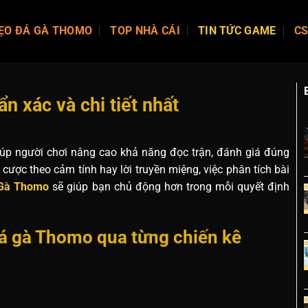
ẸO ĐÁ GÀ THOMO
TOP NHÀ CÁI
TIN TỨC GAME
CS
n xác và chi tiết nhất
iúp người chơi nâng cao khả năng đọc trận, đánh giá đúng
cược theo cảm tính hay lời truyền miệng, việc phân tích bài
Gà Thomo
sẽ giúp bạn chủ động hơn trong mỗi quyết định
đá gà Thomo qua từng chiến kê