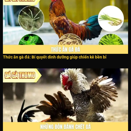
Thức ăn gà đá: Bí quyết dinh dưỡng giúp chiến kê bền bỉ