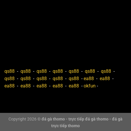
qs88
-
qs88
-
qs88
-
qs88
-
qs88
-
qs88
-
qs88
-
qs88
-
qs88
-
qs88
-
qs88
-
qs88
-
ea88
-
ea88
-
ea88
-
ea88
-
ea88
-
ea88
-
ea88
-
okfun
-
Copyright 2026 ©
đá gà thomo - trực tiếp đá gà thomo - đá gà
trực tiếp thomo