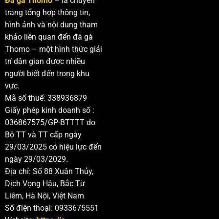
Đá gà Thomo
– là chuyên
trang tổng hợp thông tin,
hình ảnh và nội dung tham
khảo liên quan đến đá gà
Thomo – một hình thức giải
trí dân gian được nhiều
người biết đến trong khu
vực.
Mã số thuế: 338936879
Giấy phép kinh doanh số :
036867575/GP-BTTTT do
Bộ TT và TT cấp ngày
29/03/2025 có hiệu lực đến
ngày 29/03/2029.
Địa chỉ: Số 88 Xuân Thủy,
Dịch Vọng Hậu, Bắc Từ
Liêm, Hà Nội, Việt Nam
Số điện thoại: 0933675551