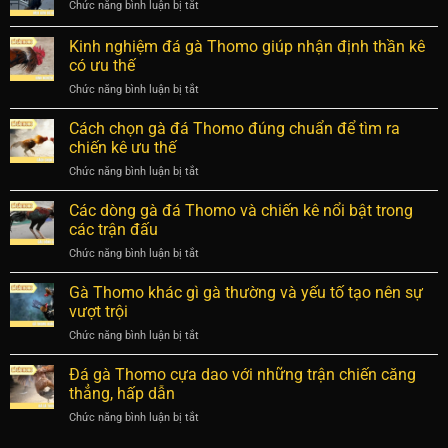
Chức năng bình luận bị tắt
ở
kèo
Cách
Mẹo
Thomo
soi
xem
Kinh nghiệm đá gà Thomo giúp nhận định thần kê
hiệu
kèo
đá
quả,
có ưu thế
cực
gà
dự
chuẩn
Chức năng bình luận bị tắt
ở
Thomo
đoán
Kinh
chuẩn
chiến
nghiệm
giúp
Cách chọn gà đá Thomo đúng chuẩn để tìm ra
kê
đá
đọc
chiến kê ưu thế
chuẩn
gà
vị
Chức năng bình luận bị tắt
ở
Thomo
trận
Cách
giúp
chọn
Các dòng gà đá Thomo và chiến kê nổi bật trong
nhận
gà
định
các trận đấu
đá
thần
Chức năng bình luận bị tắt
ở
Thomo
kê
Các
đúng
có
dòng
Gà Thomo khác gì gà thường và yếu tố tạo nên sự
chuẩn
ưu
gà
để
vượt trội
thế
đá
tìm
Chức năng bình luận bị tắt
ở
Thomo
ra
Gà
và
chiến
Thomo
Đá gà Thomo cựa dao với những trận chiến căng
chiến
kê
khác
kê
thẳng, hấp dẫn
ưu
gì
nổi
thế
Chức năng bình luận bị tắt
ở
gà
bật
Đá
thường
trong