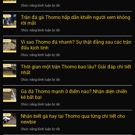
gà
thủ
Chức năng bình luận bị tắt
ở
Thomo:
dễ
Cao
Tổng
áp
thủ
Trận đá gà Thomo hấp dẫn khiến người xem không
hợp
dụng
đá
đầy
rời mắt
nhất
gà
đủ
Chức năng bình luận bị tắt
ở
Thomo
và
Trận
chia
chi
đá
Vì sao Thomo đá nhanh? Sự thật đằng sau các trận
sẻ
tiết
gà
chọn
đấu kịch tính
nhất
Thomo
chiến
Chức năng bình luận bị tắt
ở
hấp
kê
Vì
dẫn
dũng
sao
Thời gian một trận Thomo bao lâu? Giải đáp chi tiết
khiến
mãnh
Thomo
người
nhất
nhất
đá
xem
Chức năng bình luận bị tắt
ở
nhanh?
không
Thời
Sự
rời
gian
Gà đá Thomo mạnh ở điểm nào? Nhận diện chiến
thật
mắt
một
đằng
kê bất bại
trận
sau
Chức năng bình luận bị tắt
ở
Thomo
các
Gà
bao
trận
đá
Nhận biết gà hay tại Thomo qua từng chi tiết cho
lâu?
đấu
Thomo
Giải
newbie
kịch
mạnh
đáp
tính
Chức năng bình luận bị tắt
ở
ở
chi
Nhận