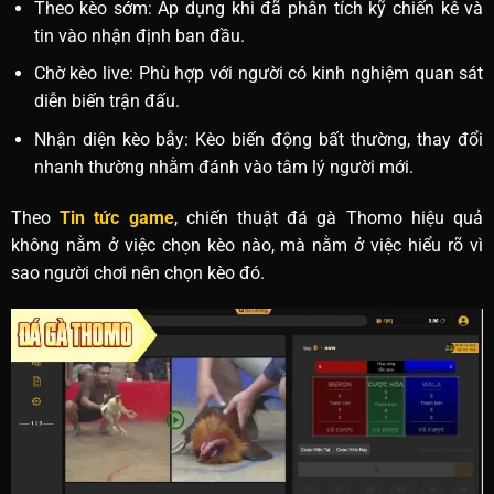
Theo kèo sớm: Áp dụng khi đã phân tích kỹ chiến kê và
tin vào nhận định ban đầu.
Chờ kèo live: Phù hợp với người có kinh nghiệm quan sát
diễn biến trận đấu.
Nhận diện kèo bẫy: Kèo biến động bất thường, thay đổi
nhanh thường nhằm đánh vào tâm lý người mới.
Theo
Tin tức game
, chiến thuật đá gà Thomo hiệu quả
không nằm ở việc chọn kèo nào, mà nằm ở việc hiểu rõ vì
sao người chơi nên chọn kèo đó.