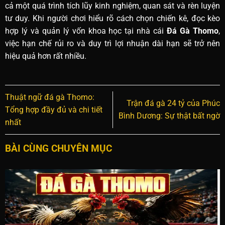
cả một quá trình tích lũy kinh nghiệm, quan sát và rèn luyện
tư duy. Khi người chơi hiểu rõ cách chọn chiến kê, đọc kèo
hợp lý và quản lý vốn khoa học tại nhà cái
Đá Gà Thomo
,
việc hạn chế rủi ro và duy trì lợi nhuận dài hạn sẽ trở nên
hiệu quả hơn rất nhiều.
Thuật ngữ đá gà Thomo:
Trận đá gà 24 tỷ của Phúc
Tổng hợp đầy đủ và chi tiết
Bình Dương: Sự thật bất ngờ
nhất
BÀI CÙNG CHUYÊN MỤC