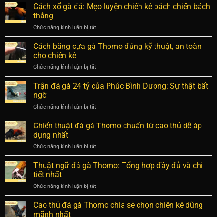
ăn
Cách xổ gà đá: Mẹo luyện chiến kê bách chiến bách
nhân
kê
sỏi
và
thắng
hay
có
cách
Chức năng bình luận bị tắt
ở
tác
phục
Cách
dụng
hồi
xổ
Cách băng cựa gà Thomo đúng kỹ thuật, an toàn
gì?
hiệu
gà
Bí
cho chiến kê
quả
đá:
mật
Chức năng bình luận bị tắt
ở
Mẹo
về
Cách
luyện
hệ
băng
Trận đá gà 24 tỷ của Phúc Bình Dương: Sự thật bất
chiến
tiêu
cựa
kê
ngờ
hóa
gà
bách
chiến
Chức năng bình luận bị tắt
ở
Thomo
chiến
kê
Trận
đúng
bách
đá
Chiến thuật đá gà Thomo chuẩn từ cao thủ dễ áp
kỹ
thắng
gà
thuật,
dụng nhất
24
an
Chức năng bình luận bị tắt
ở
tỷ
toàn
Chiến
của
cho
thuật
Thuật ngữ đá gà Thomo: Tổng hợp đầy đủ và chi
Phúc
chiến
đá
Bình
tiết nhất
kê
gà
Dương:
Chức năng bình luận bị tắt
ở
Thomo
Sự
Thuật
chuẩn
thật
ngữ
Cao thủ đá gà Thomo chia sẻ chọn chiến kê dũng
từ
bất
đá
cao
mãnh nhất
ngờ