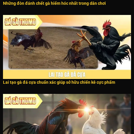
Những đòn đánh chết gà hiểm hóc nhất trong dân chơi
Lai tạo gà đá cựa chuẩn xác giúp sở hữu chiến kê cực phẩm