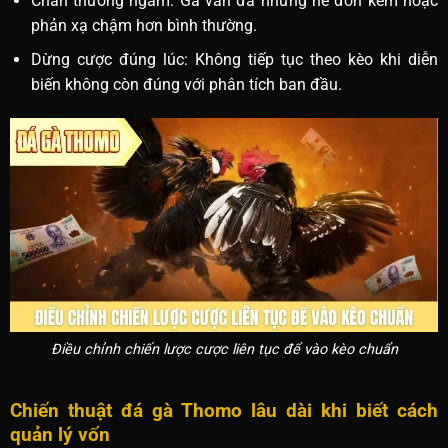
Chấn thương ngầm: Gà vẫn đá nhưng né đòn kém hoặc
phản xạ chậm hơn bình thường.
Dừng cược đúng lúc: Không tiếp tục theo kèo khi diễn
biến không còn đúng với phân tích ban đầu.
Điều chỉnh chiến lược cược liên tục để vào kèo chuẩn
Chiến thuật đá gà Thomo lâu dài khi biết cách
quản lý vốn