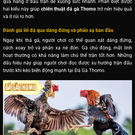
quá hăng ở đầu trận dễ xuống sức nhanh. Phân biệt được
hai kiểu này giúp
chiến thuật đá gà Thomo
trở nên hiệu quả
và ít rủi ro hơn.
Đánh giá lối đá qua dáng đứng và phản xạ ban đầu
Ngay khi thả gà, người chơi có thể quan sát dáng đứng,
cách xoay trở và phản xạ né đòn. Gà chủ động, mắt linh
hoạt thường có khả năng làm chủ thế trận tốt hơn. Những
dấu hiệu này giúp người chơi đọc được xu hướng trận đấu
trước khi kèo biến động mạnh tại Đá Gà Thomo.