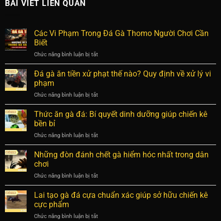
BÀI VIẾT LIÊN QUAN
Các Vi Phạm Trong Đá Gà Thomo Người Chơi Cần
Biết
Chức năng bình luận bị tắt
ở
Các
Vi
Đá gà ăn tiền xử phạt thế nào? Quy định về xử lý vi
Phạm
phạm
Trong
Chức năng bình luận bị tắt
ở
Đá
Đá
Gà
gà
Thức ăn gà đá: Bí quyết dinh dưỡng giúp chiến kê
Thomo
ăn
Người
bền bỉ
tiền
Chơi
Chức năng bình luận bị tắt
ở
xử
Cần
Thức
phạt
Biết
ăn
Những đòn đánh chết gà hiểm hóc nhất trong dân
thế
gà
nào?
chơi
đá:
Quy
Chức năng bình luận bị tắt
ở
Bí
định
Những
quyết
về
đòn
Lai tạo gà đá cựa chuẩn xác giúp sở hữu chiến kê
dinh
xử
đánh
dưỡng
cực phẩm
lý
chết
giúp
vi
Chức năng bình luận bị tắt
ở
gà
chiến
phạm