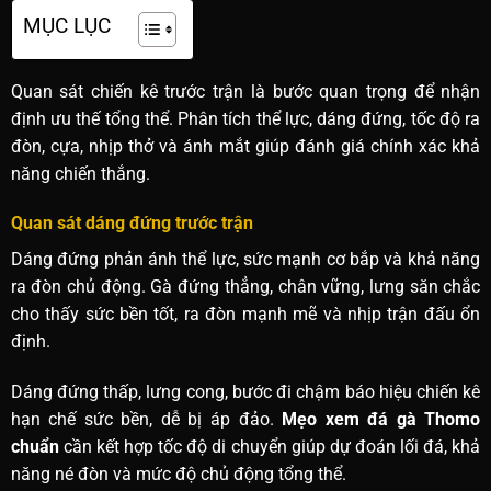
MỤC LỤC
Quan sát chiến kê trước trận là bước quan trọng để nhận
định ưu thế tổng thể. Phân tích thể lực, dáng đứng, tốc độ ra
đòn, cựa, nhịp thở và ánh mắt giúp đánh giá chính xác khả
năng chiến thắng.
Quan sát dáng đứng trước trận
Dáng đứng phản ánh thể lực, sức mạnh cơ bắp và khả năng
ra đòn chủ động. Gà đứng thẳng, chân vững, lưng săn chắc
cho thấy sức bền tốt, ra đòn mạnh mẽ và nhịp trận đấu ổn
định.
Dáng đứng thấp, lưng cong, bước đi chậm báo hiệu chiến kê
hạn chế sức bền, dễ bị áp đảo.
Mẹo xem đá gà Thomo
chuẩn
cần kết hợp tốc độ di chuyển giúp dự đoán lối đá, khả
năng né đòn và mức độ chủ động tổng thể.