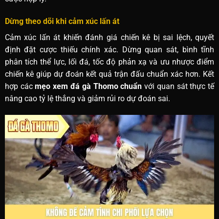
Dừng theo dõi khi cảm xúc lấn át
Cảm xúc lấn át khiến đánh giá chiến kê bị sai lệch, quyết
định đặt cược thiếu chính xác. Dừng quan sát, bình tĩnh
phân tích thể lực, lối đá, tốc độ phản xạ và ưu nhược điểm
chiến kê giúp dự đoán kết quả trận đấu chuẩn xác hơn. Kết
hợp các
mẹo xem đá gà Thomo chuẩn
với quan sát thực tế
nâng cao tỷ lệ thắng và giảm rủi ro dự đoán sai.