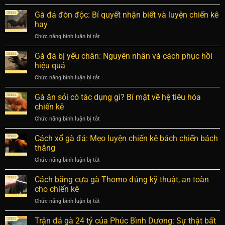
Lai
hiểm
kê
tạo
Gà đá đòn độc: Bí quyết nhận biết và luyện chiến kê
hóc
bền
gà
nhất
hay
bỉ
đá
trong
Chức năng bình luận bị tắt
ở
cựa
dân
Gà
chuẩn
chơi
đá
Gà đá bị yếu chân: Nguyên nhân và cách phục hồi
xác
đòn
giúp
hiệu quả
độc:
sở
Chức năng bình luận bị tắt
ở
Bí
hữu
Gà
quyết
chiến
đá
Gà ăn sỏi có tác dụng gì? Bí mật về hệ tiêu hóa
nhận
kê
bị
biết
chiến kê
cực
yếu
và
phẩm
Chức năng bình luận bị tắt
ở
chân:
luyện
Gà
Nguyên
chiến
ăn
Cách xổ gà đá: Mẹo luyện chiến kê bách chiến bách
nhân
kê
sỏi
và
thắng
hay
có
cách
Chức năng bình luận bị tắt
ở
tác
phục
Cách
dụng
hồi
xổ
Cách băng cựa gà Thomo đúng kỹ thuật, an toàn
gì?
hiệu
gà
Bí
cho chiến kê
quả
đá:
mật
Chức năng bình luận bị tắt
ở
Mẹo
về
Cách
luyện
hệ
băng
Trận đá gà 24 tỷ của Phúc Bình Dương: Sự thật bất
chiến
tiêu