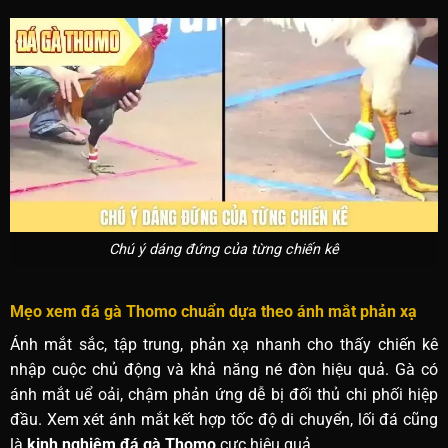
Chú ý dáng đứng của từng chiến kê
Mẹo xem đá gà Thomo chuẩn dựa theo ánh mắt phản xạ
Ánh mắt sắc, tập trung, phản xạ nhanh cho thấy chiến kê
nhập cuộc chủ động và khả năng né đòn hiệu quả. Gà có
ánh mắt uể oải, chậm phản ứng dễ bị đối thủ chi phối hiệp
đầu. Xem xét ánh mắt kết hợp tốc độ di chuyển, lối đá cũng
là
kinh nghiệm đá gà Thomo
cực hiệu quả.