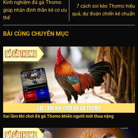
Kinh nghiệm đá gà Thomo
7 cách soi kèo Thomo hiệu
giúp nhận định thần kê có ưu
quả, dự đoán chiến kê chuẩn
thế
BÀI CÙNG CHUYÊN MỤC
Sai lầm khi chơi đá gà Thomo khiến người mới thua nặng