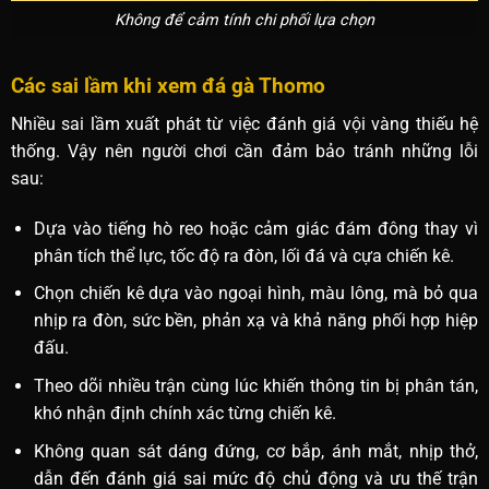
Không để cảm tính chi phối lựa chọn
Các sai lầm khi xem đá gà Thomo
Nhiều sai lầm xuất phát từ việc đánh giá vội vàng thiếu hệ
thống. Vậy nên người chơi cần đảm bảo tránh những lỗi
sau:
Dựa vào tiếng hò reo hoặc cảm giác đám đông thay vì
phân tích thể lực, tốc độ ra đòn, lối đá và cựa chiến kê.
Chọn chiến kê dựa vào ngoại hình, màu lông, mà bỏ qua
nhịp ra đòn, sức bền, phản xạ và khả năng phối hợp hiệp
đấu.
Theo dõi nhiều trận cùng lúc khiến thông tin bị phân tán,
khó nhận định chính xác từng chiến kê.
Không quan sát dáng đứng, cơ bắp, ánh mắt, nhịp thở,
dẫn đến đánh giá sai mức độ chủ động và ưu thế trận