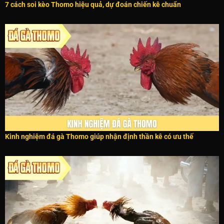
7 cách soi kèo Thomo hiệu quả, dự đoán chiến kê chuẩn
Kinh nghiệm đá gà Thomo giúp nhận định thần kê có ưu thế