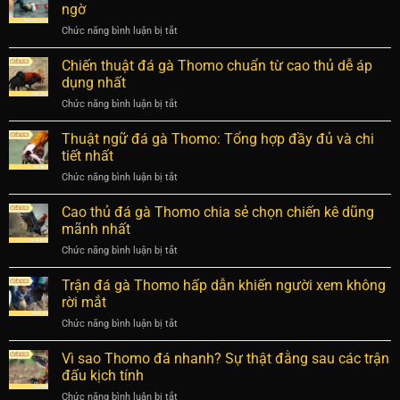
cựa
kê
ngờ
hóa
gà
bách
chiến
Chức năng bình luận bị tắt
ở
Thomo
chiến
kê
Trận
đúng
bách
đá
Chiến thuật đá gà Thomo chuẩn từ cao thủ dễ áp
kỹ
thắng
gà
thuật,
dụng nhất
24
an
Chức năng bình luận bị tắt
ở
tỷ
toàn
Chiến
của
cho
thuật
Thuật ngữ đá gà Thomo: Tổng hợp đầy đủ và chi
Phúc
chiến
đá
Bình
tiết nhất
kê
gà
Dương:
Chức năng bình luận bị tắt
ở
Thomo
Sự
Thuật
chuẩn
thật
ngữ
Cao thủ đá gà Thomo chia sẻ chọn chiến kê dũng
từ
bất
đá
cao
mãnh nhất
ngờ
gà
thủ
Chức năng bình luận bị tắt
ở
Thomo:
dễ
Cao
Tổng
áp
thủ
Trận đá gà Thomo hấp dẫn khiến người xem không
hợp
dụng
đá
đầy
rời mắt
nhất
gà
đủ
Chức năng bình luận bị tắt
ở
Thomo
và
Trận
chia
chi
đá
Vì sao Thomo đá nhanh? Sự thật đằng sau các trận
sẻ
tiết
gà
chọn
đấu kịch tính
nhất
Thomo
chiến
Chức năng bình luận bị tắt
ở
hấp