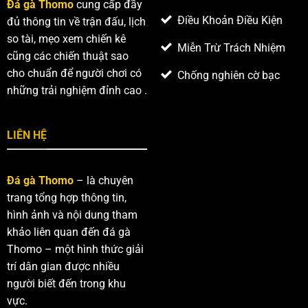
Đá gà Thomo
cung cấp đầy
dẫn
Điều Khoản Điều Kiện
đủ thông tin về trận đấu, lịch
so tài, mẹo xem chiến kê
Miễn Trừ Trách Nhiệm
cũng các chiến thuật sao
cho chuẩn để người chơi có
Chống nghiên cờ bạc
những trải nghiệm đỉnh cao .
LIÊN HỆ
Đá gà Thomo
– là chuyên
trang tổng hợp thông tin,
hình ảnh và nội dung tham
khảo liên quan đến đá gà
Thomo – một hình thức giải
trí dân gian được nhiều
người biết đến trong khu
vực.