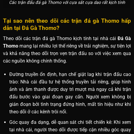
Các trận đấu đá gà Thomo với cựa sắt cựa dao rất kịch tính
Tại sao nên theo dõi các trận đá gà Thomo hấp
dẫn tại Đá Gà Thomo?
Theo dõi các trận đá gà Thomo kịch tính tại nhà cái
Đá Gà
Thomo
mang lại nhiều lợi thế riêng về trải nghiệm, sự tiện lợi
và khả năng theo dõi trọn vẹn trận đấu so với việc xem qua
các nguồn không chính thống.
Đường truyền ổn định, hạn chế giật lag khi trận đấu cao
trào: Nhà cái đầu tư hệ thống truyền tải riêng, giúp hình
ảnh và âm thanh được duy trì mượt mà ngay cả khi trận
đấu bước vào giai đoạn gay cấn. Người xem không bị
gián đoạn bởi tình trạng đứng hình, mất tín hiệu như khi
theo dõi ở các kênh trôi nổi.
Góc quay đa dạng, dễ quan sát chi tiết chiến kê: Khi xem
tại nhà cái, người theo dõi được tiếp cận nhiều góc quay