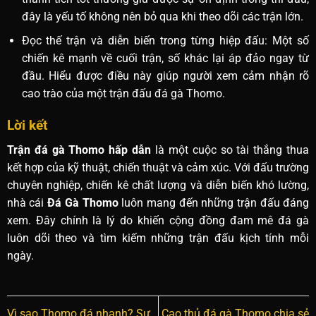
đây là yếu tố không nên bỏ qua khi theo dõi các trận lớn.
Đọc thế trận và diễn biến trong từng hiệp đấu: Một số
chiến kê mạnh về cuối trận, số khác lại áp đảo ngay từ
đầu. Hiểu được điều này giúp người xem cảm nhận rõ
cao trào của một trận đấu đá gà Thomo.
Lời kết
Trận đá gà Thomo hấp dẫn
là một cuộc so tài thắng thua
kết hợp của kỹ thuật, chiến thuật và cảm xúc. Với đấu trường
chuyên nghiệp, chiến kê chất lượng và diễn biến khó lường,
nhà cái
Đá Gà Thomo
luôn mang đến những trận đấu đáng
xem. Đây chính là lý do khiến cộng đồng đam mê đá gà
luôn dõi theo và tìm kiếm những trận đấu kịch tính mỗi
ngày.
Vì sao Thomo đá nhanh? Sự
Cao thủ đá gà Thomo chia sẻ