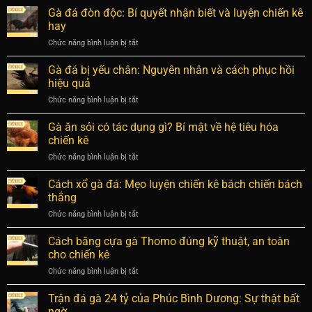
kê
tạo
Gà đá đòn độc: Bí quyết nhận biết và luyện chiến kê
hóc
bền
gà
nhất
hay
bỉ
đá
trong
Chức năng bình luận bị tắt
ở
cựa
dân
Gà
chuẩn
chơi
đá
Gà đá bị yếu chân: Nguyên nhân và cách phục hồi
xác
đòn
giúp
hiệu quả
độc:
sở
Chức năng bình luận bị tắt
ở
Bí
hữu
Gà
quyết
chiến
đá
Gà ăn sỏi có tác dụng gì? Bí mật về hệ tiêu hóa
nhận
kê
bị
biết
chiến kê
cực
yếu
và
phẩm
Chức năng bình luận bị tắt
ở
chân:
luyện
Gà
Nguyên
chiến
ăn
Cách xổ gà đá: Mẹo luyện chiến kê bách chiến bách
nhân
kê
sỏi
và
thắng
hay
có
cách
Chức năng bình luận bị tắt
ở
tác
phục
Cách
dụng
hồi
xổ
Cách băng cựa gà Thomo đúng kỹ thuật, an toàn
gì?
hiệu
gà
Bí
cho chiến kê
quả
đá:
mật
Chức năng bình luận bị tắt
ở
Mẹo
về
Cách
luyện
hệ
băng
Trận đá gà 24 tỷ của Phúc Bình Dương: Sự thật bất
chiến
tiêu
cựa
kê
ngờ
hóa