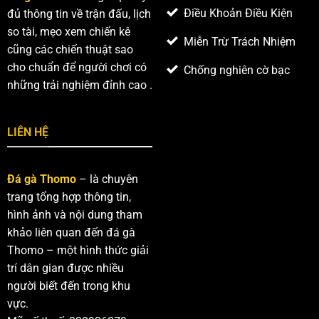
Điều Khoản Điều Kiện
đủ thông tin về trận đấu, lịch
so tài, mẹo xem chiến kê
Miễn Trừ Trách Nhiệm
cũng các chiến thuật sao
cho chuẩn để người chơi có
Chống nghiên cờ bạc
những trải nghiệm đỉnh cao .
LIÊN HỆ
Đá gà Thomo
– là chuyên
trang tổng hợp thông tin,
hình ảnh và nội dung tham
khảo liên quan đến đá gà
Thomo – một hình thức giải
trí dân gian được nhiều
người biết đến trong khu
vực.