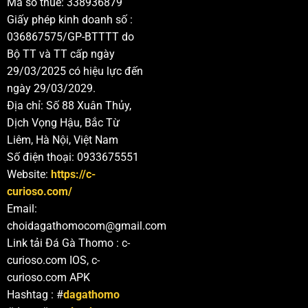
Mã số thuế: 338936879
Giấy phép kinh doanh số :
036867575/GP-BTTTT do
Bộ TT và TT cấp ngày
29/03/2025 có hiệu lực đến
ngày 29/03/2029.
Địa chỉ: Số 88 Xuân Thủy,
Dịch Vọng Hậu, Bắc Từ
Liêm, Hà Nội, Việt Nam
Số điện thoại: 0933675551
Website:
https://c-
curioso.com/
Email:
choidagathomocom@gmail.com
Link tải Đá Gà Thomo : c-
curioso.com IOS, c-
curioso.com APK
Hashtag : #
dagathomo