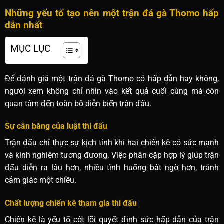
Những yếu tố tạo nên một trận đá gà Thomo hấp
dẫn nhất
MỤC LỤC
Để đánh giá một trận đá gà Thomo có hấp dẫn hay không,
người xem không chỉ nhìn vào kết quả cuối cùng mà còn
quan tâm đến toàn bộ diễn biến trận đấu.
Sự cân bằng của luật thi đấu
Trận đấu chỉ thực sự kịch tính khi hai chiến kê có sức mạnh
và kinh nghiệm tương đương. Việc phân cặp hợp lý giúp trận
đấu diễn ra lâu hơn, nhiều tình huống bất ngờ hơn, tránh
cảm giác một chiều.
Chất lượng chiến kê tham gia thi đấu
Chiến kê là yếu tố cốt lõi quyết định sức hấp dẫn của trận