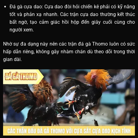
Đá gà cựa dao: Cựa dao đòi hỏi chiến kê phải có kỹ năng
tốt và phản xạ nhanh. Các trận cựa dao thường kết thúc
bất ngờ, tạo cảm giác hồi hộp đến giây cuối cùng cho
người xem.
Nhờ sự đa dạng này nên các trận đá gà Thomo luôn có sức
hấp dẫn riêng, không gây nhàm chán dù theo dõi trong thời
gian dài.