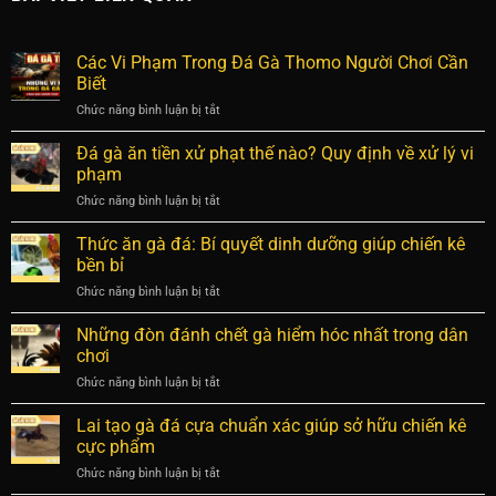
Các Vi Phạm Trong Đá Gà Thomo Người Chơi Cần
Biết
Chức năng bình luận bị tắt
ở
Các
Vi
Đá gà ăn tiền xử phạt thế nào? Quy định về xử lý vi
Phạm
phạm
Trong
Chức năng bình luận bị tắt
ở
Đá
Đá
Gà
gà
Thức ăn gà đá: Bí quyết dinh dưỡng giúp chiến kê
Thomo
ăn
Người
bền bỉ
tiền
Chơi
Chức năng bình luận bị tắt
ở
xử
Cần
Thức
phạt
Biết
ăn
Những đòn đánh chết gà hiểm hóc nhất trong dân
thế
gà
nào?
chơi
đá:
Quy
Chức năng bình luận bị tắt
ở
Bí
định
Những
quyết
về
đòn
Lai tạo gà đá cựa chuẩn xác giúp sở hữu chiến kê
dinh
xử
đánh
dưỡng
cực phẩm
lý
chết
giúp
vi
Chức năng bình luận bị tắt
ở
gà
chiến
phạm
Lai
hiểm