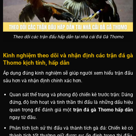
Theo dõi các trận đấu hấp dẫn tại nhà cái Đá Gà Thomo
Kinh nghiệm theo dõi và nhận định các trận đá gà
Thomo kịch tính, hấp dẫn
Áp dụng đúng kinh nghiệm sẽ giúp người xem hiểu trận đấu
sâu hơn và nhận định chính xác hơn.
Quan sát thể trạng và phong độ chiến kê trước trận: Dáng
đứng, độ linh hoạt và tinh thần thi đấu là những dấu hiệu
quan trọng để đánh giá một
trận đá gà Thomo hấp dẫn
ngay từ đầu.
Phân tích lịch sử thi đấu và thành tích gà đá: Chiến kê có
thành tích tốt thường giữ được sự ổn định trong thi đấu,