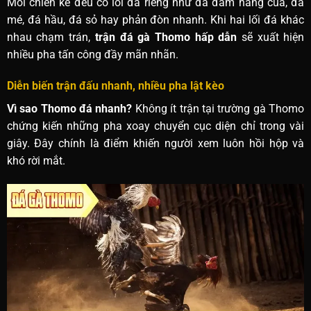
Mỗi chiến kê đều có lối đá riêng như đá đâm hang cua, đá
mé, đá hầu, đá sỏ hay phản đòn nhanh. Khi hai lối đá khác
nhau chạm trán,
trận đá gà Thomo hấp dẫn
sẽ xuất hiện
nhiều pha tấn công đầy mãn nhãn.
Diễn biến trận đấu nhanh, nhiều pha lật kèo
Vì sao Thomo đá nhanh?
Không ít trận tại trường gà Thomo
chứng kiến những pha xoay chuyển cục diện chỉ trong vài
giây. Đây chính là điểm khiến người xem luôn hồi hộp và
khó rời mắt.