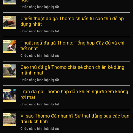
gà
bách
chiến
Chức năng bình luận bị tắt
ở
Thomo
chiến
kê
Trận
đúng
bách
đá
Chiến thuật đá gà Thomo chuẩn từ cao thủ dễ áp
kỹ
thắng
gà
thuật,
dụng nhất
24
an
Chức năng bình luận bị tắt
ở
tỷ
toàn
Chiến
của
cho
thuật
Thuật ngữ đá gà Thomo: Tổng hợp đầy đủ và chi
Phúc
chiến
đá
Bình
tiết nhất
kê
gà
Dương:
Chức năng bình luận bị tắt
ở
Thomo
Sự
Thuật
chuẩn
thật
ngữ
Cao thủ đá gà Thomo chia sẻ chọn chiến kê dũng
từ
bất
đá
cao
mãnh nhất
ngờ
gà
thủ
Chức năng bình luận bị tắt
ở
Thomo:
dễ
Cao
Tổng
áp
thủ
Trận đá gà Thomo hấp dẫn khiến người xem không
hợp
dụng
đá
đầy
rời mắt
nhất
gà
đủ
Chức năng bình luận bị tắt
ở
Thomo
và
Trận
chia
chi
đá
Vì sao Thomo đá nhanh? Sự thật đằng sau các trận
sẻ
tiết
gà
chọn
đấu kịch tính
nhất
Thomo
chiến
Chức năng bình luận bị tắt
ở
hấp
kê