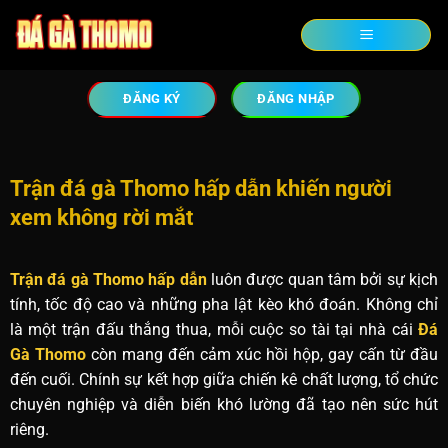
ĐĂNG KÝ
ĐĂNG NHẬP
Trận đá gà Thomo hấp dẫn khiến người
xem không rời mắt
Trận đá gà Thomo hấp dẫn
luôn được quan tâm bởi sự kịch
tính, tốc độ cao và những pha lật kèo khó đoán. Không chỉ
là một trận đấu thắng thua, mỗi cuộc so tài tại nhà cái
Đá
Gà Thomo
còn mang đến cảm xúc hồi hộp, gay cấn từ đầu
đến cuối. Chính sự kết hợp giữa chiến kê chất lượng, tổ chức
chuyên nghiệp và diễn biến khó lường đã tạo nên sức hút
riêng.