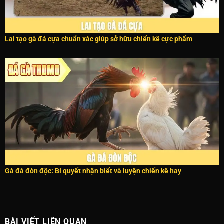
Lai tạo gà đá cựa chuẩn xác giúp sở hữu chiến kê cực phẩm
Gà đá đòn độc: Bí quyết nhận biết và luyện chiến kê hay
BÀI VIẾT LIÊN QUAN