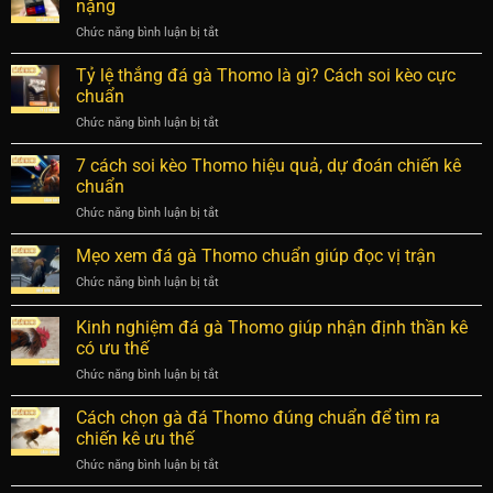
xác
nặng
đá
và
Chức năng bình luận bị tắt
ở
gà
chi
Sai
Thomo
tiết
lầm
Tỷ lệ thắng đá gà Thomo là gì? Cách soi kèo cực
từ
nhất
khi
cao
chuẩn
chơi
thủ
Chức năng bình luận bị tắt
ở
đá
lâu
Tỷ
gà
năm
lệ
7 cách soi kèo Thomo hiệu quả, dự đoán chiến kê
Thomo
chuẩn
thắng
khiến
chuẩn
nhất
đá
người
Chức năng bình luận bị tắt
ở
gà
mới
7
Thomo
thua
cách
Mẹo xem đá gà Thomo chuẩn giúp đọc vị trận
là
nặng
soi
gì?
Chức năng bình luận bị tắt
ở
kèo
Cách
Mẹo
Thomo
soi
xem
Kinh nghiệm đá gà Thomo giúp nhận định thần kê
hiệu
kèo
đá
quả,
có ưu thế
cực
gà
dự
chuẩn
Chức năng bình luận bị tắt
ở
Thomo
đoán
Kinh
chuẩn
chiến
nghiệm
giúp
Cách chọn gà đá Thomo đúng chuẩn để tìm ra
kê
đá
đọc
chiến kê ưu thế
chuẩn
gà
vị
Chức năng bình luận bị tắt
ở
Thomo
trận
Cách
giúp