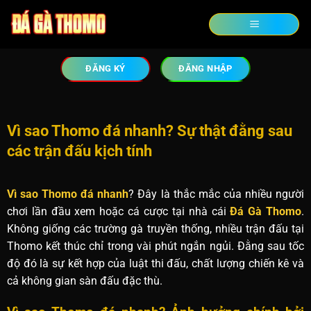
ĐĂNG KÝ
ĐĂNG NHẬP
Vì sao Thomo đá nhanh? Sự thật đằng sau
các trận đấu kịch tính
Vì sao Thomo đá nhanh
? Đây là thắc mắc của nhiều người
chơi lần đầu xem hoặc cá cược tại nhà cái
Đá Gà Thomo
.
Không giống các trường gà truyền thống, nhiều trận đấu tại
Thomo kết thúc chỉ trong vài phút ngắn ngủi. Đằng sau tốc
độ đó là sự kết hợp của luật thi đấu, chất lượng chiến kê và
cả không gian sàn đấu đặc thù.