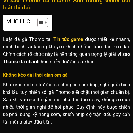
Vì sao Thomo đá nhanh? Ảnh hưởng chính bởi
luật thi đấu
MỤC LỤC
Luật đá gà Thomo tại
Tin tức game
được thiết kế nhanh,
minh bạch và không khuyến khích những trận đấu kéo dài.
Chính cách tổ chức này là nền tảng quan trọng lý giải
vì sao
Thomo đá nhanh
hơn nhiều trường gà khác.
Không kéo dài thời gian om gà
Khác với một số trường gà cho phép om bóp, nghỉ giữa hiệp
khá lâu, tuy nhiên sới gà Thomo siết chặt thời gian chuẩn bị.
Sau khi vào sới thì gần như phải thi đấu ngay, không có quá
nhiều thời gian nghỉ để hồi phục. Quy định này buộc chiến
kê phải bung kỹ năng sớm, khiến nhịp độ trận đấu gay cấn
từ những giây đầu tiên.