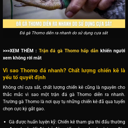
Đá gà Thomo diễn ra nhanh do sử dụng cựa sắt
>>>XEM THÊM :
Trận đá gà Thomo hấp dẫn
khiến người
xem không rời mắt
Vì sao Thomo đá nhanh? Chất lượng chiến kê là
yếu tố quyết định
Không chỉ cựa sắt, chất lượng chiến kê cũng là nguyên cho
thắc mắc vì sao một trận đá gà Thomo diễn ra nhanh.
Trường gà Thomo là nơi quy tụ những chiến kê đã qua tuyển
chọn cực kỳ gắt gao.
Gà được huấn luyện kỹ: Chiến kê tham gia thi đấu thường