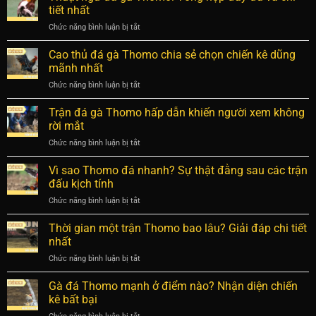
đá
Bình
tiết nhất
kê
gà
Dương:
Chức năng bình luận bị tắt
ở
Thomo
Sự
Thuật
chuẩn
thật
ngữ
Cao thủ đá gà Thomo chia sẻ chọn chiến kê dũng
từ
bất
đá
cao
mãnh nhất
ngờ
gà
thủ
Chức năng bình luận bị tắt
ở
Thomo:
dễ
Cao
Tổng
áp
thủ
Trận đá gà Thomo hấp dẫn khiến người xem không
hợp
dụng
đá
đầy
rời mắt
nhất
gà
đủ
Chức năng bình luận bị tắt
ở
Thomo
và
Trận
chia
chi
đá
Vì sao Thomo đá nhanh? Sự thật đằng sau các trận
sẻ
tiết
gà
chọn
đấu kịch tính
nhất
Thomo
chiến
Chức năng bình luận bị tắt
ở
hấp
kê
Vì
dẫn
dũng
sao
Thời gian một trận Thomo bao lâu? Giải đáp chi tiết
khiến
mãnh
Thomo
người
nhất
nhất
đá
xem
Chức năng bình luận bị tắt
ở
nhanh?
không
Thời
Sự
rời
gian
Gà đá Thomo mạnh ở điểm nào? Nhận diện chiến
thật
mắt
một
đằng
kê bất bại
trận
sau