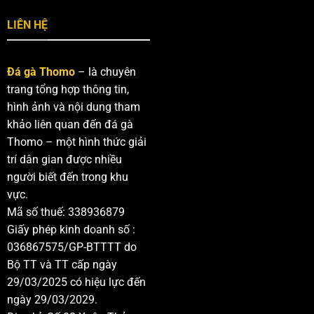
LIÊN HỆ
Đá gà Thomo
– là chuyên
trang tổng hợp thông tin,
hình ảnh và nội dung tham
khảo liên quan đến đá gà
Thomo – một hình thức giải
trí dân gian được nhiều
người biết đến trong khu
vực.
Mã số thuế: 338936879
Giấy phép kinh doanh số :
036867575/GP-BTTTT do
Bộ TT và TT cấp ngày
29/03/2025 có hiệu lực đến
ngày 29/03/2029.