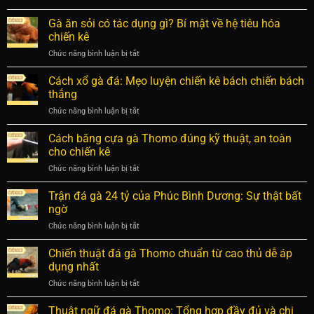
hữu
Gà
quyết
chiến
đá
Gà ăn sỏi có tác dụng gì? Bí mật về hệ tiêu hóa
nhận
kê
bị
biết
chiến kê
cực
yếu
và
phẩm
Chức năng bình luận bị tắt
ở
chân:
luyện
Gà
Nguyên
chiến
ăn
Cách xổ gà đá: Mẹo luyện chiến kê bách chiến bách
nhân
kê
sỏi
và
thắng
hay
có
cách
Chức năng bình luận bị tắt
ở
tác
phục
Cách
dụng
hồi
xổ
Cách băng cựa gà Thomo đúng kỹ thuật, an toàn
gì?
hiệu
gà
Bí
cho chiến kê
quả
đá:
mật
Chức năng bình luận bị tắt
ở
Mẹo
về
Cách
luyện
hệ
băng
Trận đá gà 24 tỷ của Phúc Bình Dương: Sự thật bất
chiến
tiêu
cựa
kê
ngờ
hóa
gà
bách
chiến
Chức năng bình luận bị tắt
ở
Thomo
chiến
kê
Trận
đúng
bách
đá
Chiến thuật đá gà Thomo chuẩn từ cao thủ dễ áp
kỹ
thắng
gà
thuật,
dụng nhất
24
an
Chức năng bình luận bị tắt
ở
tỷ
toàn
Chiến
của
cho
thuật
Thuật ngữ đá gà Thomo: Tổng hợp đầy đủ và chi
Phúc
chiến