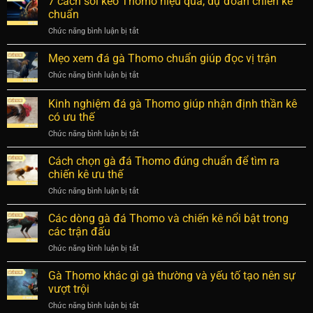
7 cách soi kèo Thomo hiệu quả, dự đoán chiến kê
chuẩn
thắng
khiến
chuẩn
nhất
đá
người
Chức năng bình luận bị tắt
ở
gà
mới
7
Thomo
thua
cách
Mẹo xem đá gà Thomo chuẩn giúp đọc vị trận
là
nặng
soi
gì?
Chức năng bình luận bị tắt
ở
kèo
Cách
Mẹo
Thomo
soi
xem
Kinh nghiệm đá gà Thomo giúp nhận định thần kê
hiệu
kèo
đá
quả,
có ưu thế
cực
gà
dự
chuẩn
Chức năng bình luận bị tắt
ở
Thomo
đoán
Kinh
chuẩn
chiến
nghiệm
giúp
Cách chọn gà đá Thomo đúng chuẩn để tìm ra
kê
đá
đọc
chiến kê ưu thế
chuẩn
gà
vị
Chức năng bình luận bị tắt
ở
Thomo
trận
Cách
giúp
chọn
Các dòng gà đá Thomo và chiến kê nổi bật trong
nhận
gà
định
các trận đấu
đá
thần
Chức năng bình luận bị tắt
ở
Thomo
kê
Các
đúng
có
dòng
Gà Thomo khác gì gà thường và yếu tố tạo nên sự
chuẩn
ưu
gà
để
vượt trội
thế
đá
tìm
Chức năng bình luận bị tắt
ở
Thomo
ra