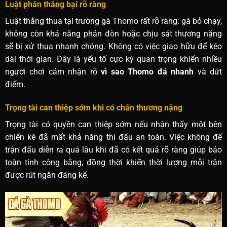
Luật phân thắng bại rõ ràng
Luật thắng thua tại trường gà Thomo rất rõ ràng: gà bỏ chạy,
không còn khả năng phản đòn hoặc chịu sát thương nặng
sẽ bị xử thua nhanh chóng. Không có việc giao hữu để kéo
dài thời gian. Đây là yếu tố cực kỳ quan trọng khiến nhiều
người chơi cảm nhận rõ
vì sao Thomo đá nhanh
và dứt
điểm.
Trọng tài can thiệp sớm khi có chấn thương nặng
Trọng tài có quyền can thiệp sớm nếu nhận thấy một bên
chiến kê đã mất khả năng thi đấu an toàn. Việc không để
trận đấu diễn ra quá lâu khi đã có kết quả rõ ràng giúp bảo
toàn tính công bằng, đồng thời khiến thời lượng mỗi trận
được rút ngắn đáng kể.