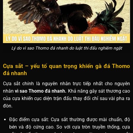
Lý do vì sao Thomo đá nhanh do luật thi đấu nghiêm ngặt
Cựa sắt – yếu tố quan trọng khiến gà đá Thomo
đá nhanh
Cựa sắt chính là nguyên nhân trực tiếp nhất cho nguyên
nhân
vì sao Thomo đá nhanh.
Khả năng gây sát thương cao
của cựa khiến cục diện trận đấu thay đổi chỉ sau vài pha ra
đòn.
Đặc điểm cựa sắt: Cựa sắt thường được mài chuẩn, độ
bén và độ cứng cao. So với cựa tròn truyền thống, cựa