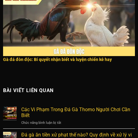
Gà đá đòn độc: Bí quyết nhận biết và luyện chiến kê hay
BÀI VIẾT LIÊN QUAN
Các Vi Phạm Trong Đá Gà Thomo Người Chơi Cần
Biết
Chức năng bình luận bị tắt
ở
Các
Vi
Đá gà ăn tiền xử phạt thế nào? Quy định về xử lý vi