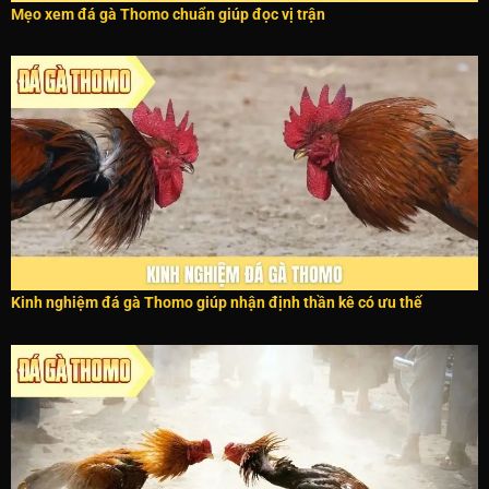
Mẹo xem đá gà Thomo chuẩn giúp đọc vị trận
Kinh nghiệm đá gà Thomo giúp nhận định thần kê có ưu thế