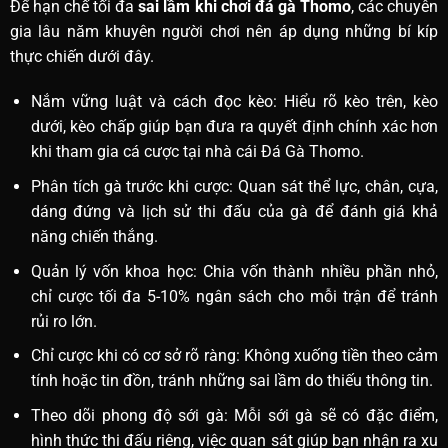
Để hạn chế tối đa
sai lầm khi chơi đá gà Thomo
, các chuyên
gia lâu năm khuyên người chơi nên áp dụng những bí kíp
thực chiến dưới đây.
Nắm vững luật và cách đọc kèo: Hiểu rõ kèo trên, kèo
dưới, kèo chấp giúp bạn đưa ra quyết định chính xác hơn
khi tham gia cá cược tại nhà cái Đá Gà Thomo.
Phân tích gà trước khi cược: Quan sát thể lực, chân, cựa,
dáng đứng và lịch sử thi đấu của gà để đánh giá khả
năng chiến thắng.
Quản lý vốn khoa học: Chia vốn thành nhiều phần nhỏ,
chỉ cược tối đa 5-10% ngân sách cho mỗi trận để tránh
rủi ro lớn.
Chỉ cược khi có cơ sở rõ ràng: Không xuống tiền theo cảm
tính hoặc tin đồn, tránh những sai lầm do thiếu thông tin.
Theo dõi phong độ sới gà: Mỗi sới gà sẽ có đặc điểm,
hình thức thi đấu riêng, việc quan sát giúp bạn nhận ra xu