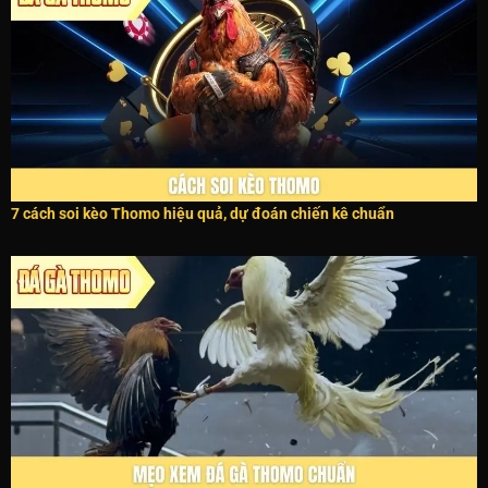
7 cách soi kèo Thomo hiệu quả, dự đoán chiến kê chuẩn