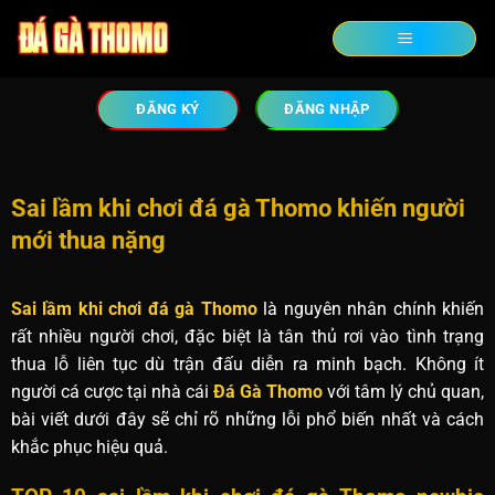
ĐĂNG KÝ
ĐĂNG NHẬP
Sai lầm khi chơi đá gà Thomo khiến người
mới thua nặng
Sai lầm khi chơi đá gà Thomo
là nguyên nhân chính khiến
rất nhiều người chơi, đặc biệt là tân thủ rơi vào tình trạng
thua lỗ liên tục dù trận đấu diễn ra minh bạch. Không ít
người cá cược tại nhà cái
Đá Gà Thomo
với tâm lý chủ quan,
bài viết dưới đây sẽ chỉ rõ những lỗi phổ biến nhất và cách
khắc phục hiệu quả.