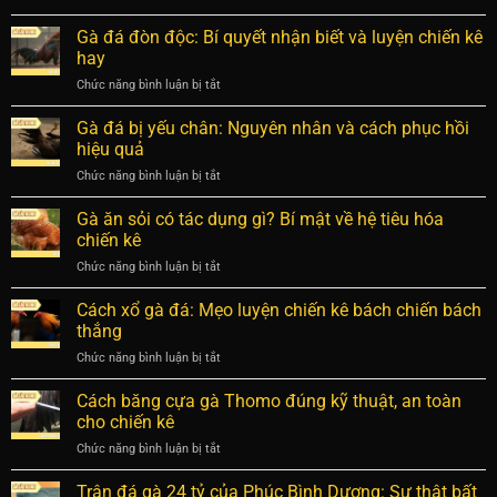
chiến
phạm
Lai
hiểm
kê
tạo
Gà đá đòn độc: Bí quyết nhận biết và luyện chiến kê
hóc
bền
gà
nhất
hay
bỉ
đá
trong
Chức năng bình luận bị tắt
ở
cựa
dân
Gà
chuẩn
chơi
đá
Gà đá bị yếu chân: Nguyên nhân và cách phục hồi
xác
đòn
giúp
hiệu quả
độc:
sở
Chức năng bình luận bị tắt
ở
Bí
hữu
Gà
quyết
chiến
đá
Gà ăn sỏi có tác dụng gì? Bí mật về hệ tiêu hóa
nhận
kê
bị
biết
chiến kê
cực
yếu
và
phẩm
Chức năng bình luận bị tắt
ở
chân:
luyện
Gà
Nguyên
chiến
ăn
Cách xổ gà đá: Mẹo luyện chiến kê bách chiến bách
nhân
kê
sỏi
và
thắng
hay
có
cách
Chức năng bình luận bị tắt
ở
tác
phục
Cách
dụng
hồi
xổ
Cách băng cựa gà Thomo đúng kỹ thuật, an toàn
gì?
hiệu
gà
Bí
cho chiến kê
quả
đá:
mật
Chức năng bình luận bị tắt
ở
Mẹo
về
Cách
luyện
hệ
băng
Trận đá gà 24 tỷ của Phúc Bình Dương: Sự thật bất
chiến
tiêu