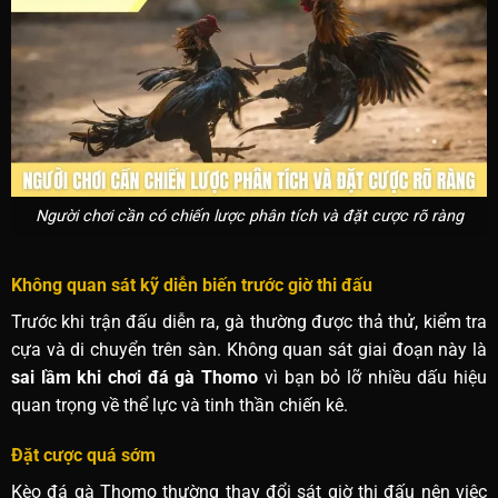
Người chơi cần có chiến lược phân tích và đặt cược rõ ràng
Không quan sát kỹ diễn biến trước giờ thi đấu
Trước khi trận đấu diễn ra, gà thường được thả thử, kiểm tra
cựa và di chuyển trên sàn. Không quan sát giai đoạn này là
sai lầm khi chơi đá gà Thomo
vì bạn bỏ lỡ nhiều dấu hiệu
quan trọng về thể lực và tinh thần chiến kê.
Đặt cược quá sớm
Kèo đá gà Thomo thường thay đổi sát giờ thi đấu nên việc