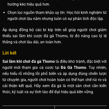
hướng kèo hiệu quả hơn.
Chọn lọc nguồn tham khảo uy tín: Học hỏi kinh nghiệm từ
người chơi lâu năm nhưng luôn có sự phân tích độc lập.
Áp dụng đồng bộ các bí kíp trên sẽ giúp người chơi giảm
thiểu sai lầm khi cược đá gà Thomo, từ đó nâng cao tỷ lệ
thắng và chơi lâu dài, an toàn hơn.
Lời kết
Sai lầm khi chơi đá gà Thomo
là điều khó tránh, đặc biệt với
người mới tham gia cá cược tại
Đá Gà Thomo
. Tuy nhiên,
nếu hiểu rõ những lỗi phổ biến và áp dụng đúng chiến lược
từ chuyên gia, người chơi hoàn toàn có thể hạn chế rủi ro và
cải thiện kết quả. Hãy xem đá gà là một sân chơi cần kiến
thức, kỷ luật và sự tỉnh táo để đạt hiệu quả bền vững.