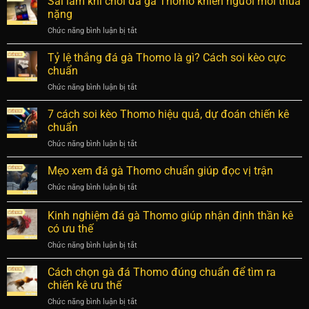
Sai lầm khi chơi đá gà Thomo khiến người mới thua
newbie
thắng
xác
nặng
đá
và
Chức năng bình luận bị tắt
ở
gà
chi
Sai
Thomo
tiết
lầm
Tỷ lệ thắng đá gà Thomo là gì? Cách soi kèo cực
từ
nhất
khi
cao
chuẩn
chơi
thủ
Chức năng bình luận bị tắt
ở
đá
lâu
Tỷ
gà
năm
lệ
7 cách soi kèo Thomo hiệu quả, dự đoán chiến kê
Thomo
chuẩn
thắng
khiến
chuẩn
nhất
đá
người
Chức năng bình luận bị tắt
ở
gà
mới
7
Thomo
thua
cách
Mẹo xem đá gà Thomo chuẩn giúp đọc vị trận
là
nặng
soi
gì?
Chức năng bình luận bị tắt
ở
kèo
Cách
Mẹo
Thomo
soi
xem
Kinh nghiệm đá gà Thomo giúp nhận định thần kê
hiệu
kèo
đá
quả,
có ưu thế
cực
gà
dự
chuẩn
Chức năng bình luận bị tắt
ở
Thomo
đoán
Kinh
chuẩn
chiến
nghiệm
giúp
Cách chọn gà đá Thomo đúng chuẩn để tìm ra
kê
đá
đọc
chiến kê ưu thế
chuẩn
gà
vị
Chức năng bình luận bị tắt
ở
Thomo
trận