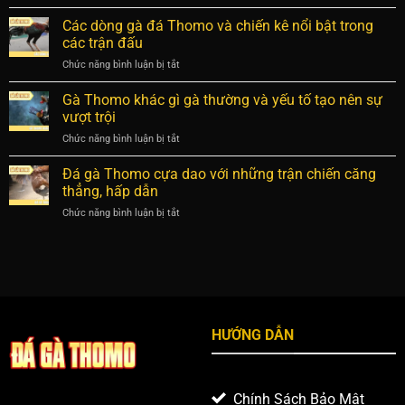
Cách
giúp
chọn
Các dòng gà đá Thomo và chiến kê nổi bật trong
nhận
gà
định
các trận đấu
đá
thần
Chức năng bình luận bị tắt
ở
Thomo
kê
Các
đúng
có
dòng
Gà Thomo khác gì gà thường và yếu tố tạo nên sự
chuẩn
ưu
gà
để
vượt trội
thế
đá
tìm
Chức năng bình luận bị tắt
ở
Thomo
ra
Gà
và
chiến
Thomo
Đá gà Thomo cựa dao với những trận chiến căng
chiến
kê
khác
kê
thẳng, hấp dẫn
ưu
gì
nổi
thế
Chức năng bình luận bị tắt
ở
gà
bật
Đá
thường
trong
gà
và
các
Thomo
yếu
trận
cựa
tố
đấu
dao
tạo
với
nên
những
sự
HƯỚNG DẪN
trận
vượt
chiến
trội
căng
thẳng,
Chính Sách Bảo Mật
hấp