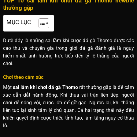
TOP 10 sai lầm khi chơi đá gà Thomo newbie
thường gặp
MỤC LỤC
Dưới đây là những sai lầm khi cược đá gà Thomo được các
cao thủ và chuyên gia trong giới đá gà đánh giá là nguy
hiểm nhất, ảnh hưởng trực tiếp đến tỷ lệ thắng của người
chơi.
Chơi theo cảm xúc
Một
sai lầm khi chơi đá gà Thomo
rất thường gặp là để cảm
xúc dẫn dắt hành động. Khi thua vài trận liên tiếp, người
chơi dễ nóng vội, cược lớn để gỡ gạc. Ngược lại, khi thắng
liên tục lại sinh tâm lý chủ quan. Cả hai trạng thái này đều
khiến quyết định cược thiếu tỉnh táo, làm tăng nguy cơ thua
lỗ.