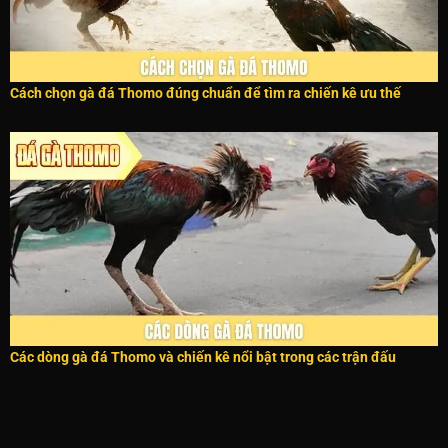
Cách chọn gà đá Thomo đúng chuẩn để tìm ra chiến kê ưu thế
Các dòng gà đá Thomo và chiến kê nổi bật trong các trận đấu