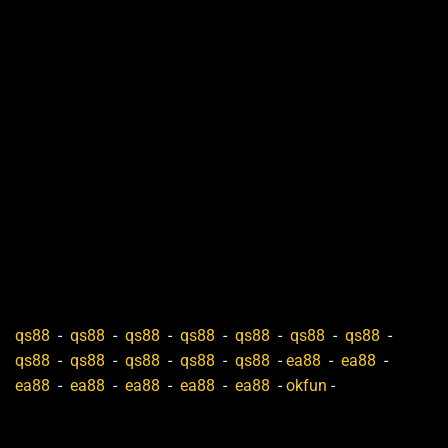
qs88
-
qs88
-
qs88
-
qs88
-
qs88
-
qs88
-
qs88
-
qs88
-
qs88
-
qs88
-
qs88
-
qs88
-
ea88
-
ea88
-
ea88
-
ea88
-
ea88
-
ea88
-
ea88
-
okfun
-