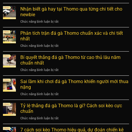
Gà
bao
trận
đá
Nhận biết gà hay tại Thomo qua từng chi tiết cho
lâu?
đấu
Thomo
Giải
newbie
kịch
mạnh
đáp
tính
Chức năng bình luận bị tắt
ở
ở
chi
Nhận
điểm
tiết
biết
Phân tích trận đá gà Thomo chuẩn xác và chi tiết
nào?
nhất
gà
Nhận
nhất
hay
diện
Chức năng bình luận bị tắt
ở
tại
chiến
Phân
Thomo
kê
tích
Bí quyết thắng đá gà Thomo từ cao thủ lâu năm
qua
bất
trận
từng
chuẩn nhất
bại
đá
chi
Chức năng bình luận bị tắt
ở
gà
tiết
Bí
Thomo
cho
quyết
Sai lầm khi chơi đá gà Thomo khiến người mới thua
chuẩn
newbie
thắng
xác
nặng
đá
và
Chức năng bình luận bị tắt
ở
gà
chi
Sai
Thomo
tiết
lầm
Tỷ lệ thắng đá gà Thomo là gì? Cách soi kèo cực
từ
nhất
khi
cao
chuẩn
chơi
thủ
Chức năng bình luận bị tắt
ở
đá
lâu
Tỷ
gà
năm
lệ
7 cách soi kèo Thomo hiệu quả, dự đoán chiến kê
Thomo
chuẩn