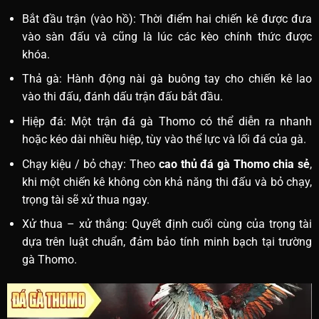
Bắt đầu trận (vào hồ): Thời điểm hai chiến kê được đưa
vào sàn đấu và cũng là lúc các kèo chính thức được
khóa.
Thả gà: Hành động nài gà buông tay cho chiến kê lao
vào thi đấu, đánh dấu trận đấu bắt đầu.
Hiệp đá: Một trận đá gà Thomo có thể diễn ra nhanh
hoặc kéo dài nhiều hiệp, tùy vào thể lực và lối đá của gà.
Chạy kiệu / bỏ chạy: Theo
cao thủ đá gà Thomo chia sẻ
,
khi một chiến kê không còn khả năng thi đấu và bỏ chạy,
trọng tài sẽ xử thua ngay.
Xử thua – xử thắng: Quyết định cuối cùng của trọng tài
dựa trên luật chuẩn, đảm bảo tính minh bạch tại trường
gà Thomo.