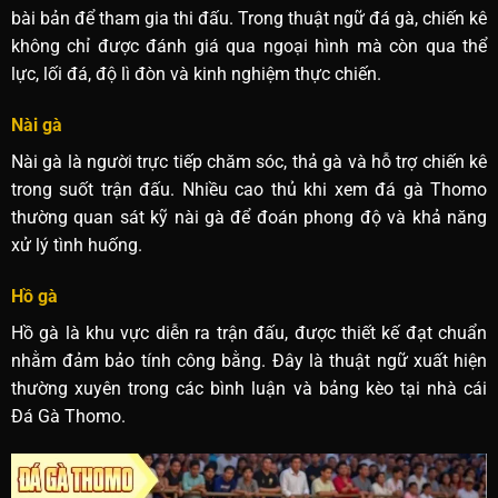
bài bản để tham gia thi đấu. Trong thuật ngữ đá gà, chiến kê
không chỉ được đánh giá qua ngoại hình mà còn qua thể
lực, lối đá, độ lì đòn và kinh nghiệm thực chiến.
Nài gà
Nài gà là người trực tiếp chăm sóc, thả gà và hỗ trợ chiến kê
trong suốt trận đấu. Nhiều cao thủ khi xem đá gà Thomo
thường quan sát kỹ nài gà để đoán phong độ và khả năng
xử lý tình huống.
Hồ gà
Hồ gà là khu vực diễn ra trận đấu, được thiết kế đạt chuẩn
nhằm đảm bảo tính công bằng. Đây là thuật ngữ xuất hiện
thường xuyên trong các bình luận và bảng kèo tại nhà cái
Đá Gà Thomo.