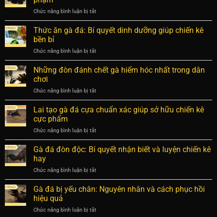
Trong
Chức năng bình luận bị tắt
ở
Đá
Đá
Gà
gà
Thức ăn gà đá: Bí quyết dinh dưỡng giúp chiến kê
Thomo
ăn
Người
bền bỉ
tiền
Chơi
Chức năng bình luận bị tắt
ở
xử
Cần
Thức
phạt
Biết
ăn
Những đòn đánh chết gà hiểm hóc nhất trong dân
thế
gà
nào?
chơi
đá:
Quy
Chức năng bình luận bị tắt
ở
Bí
định
Những
quyết
về
đòn
Lai tạo gà đá cựa chuẩn xác giúp sở hữu chiến kê
dinh
xử
đánh
dưỡng
cực phẩm
lý
chết
giúp
vi
Chức năng bình luận bị tắt
ở
gà
chiến
phạm
Lai
hiểm
kê
tạo
Gà đá đòn độc: Bí quyết nhận biết và luyện chiến kê
hóc
bền
gà
nhất
hay
bỉ
đá
trong
Chức năng bình luận bị tắt
ở
cựa
dân
Gà
chuẩn
chơi
đá
Gà đá bị yếu chân: Nguyên nhân và cách phục hồi
xác
đòn
giúp
hiệu quả
độc:
sở
Chức năng bình luận bị tắt
ở
Bí
hữu