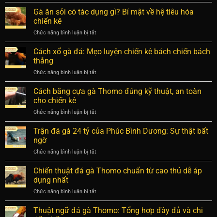
Gà
quyết
chiến
đá
Gà ăn sỏi có tác dụng gì? Bí mật về hệ tiêu hóa
nhận
kê
bị
biết
chiến kê
cực
yếu
và
phẩm
Chức năng bình luận bị tắt
ở
chân:
luyện
Gà
Nguyên
chiến
ăn
Cách xổ gà đá: Mẹo luyện chiến kê bách chiến bách
nhân
kê
sỏi
và
thắng
hay
có
cách
Chức năng bình luận bị tắt
ở
tác
phục
Cách
dụng
hồi
xổ
Cách băng cựa gà Thomo đúng kỹ thuật, an toàn
gì?
hiệu
gà
Bí
cho chiến kê
quả
đá:
mật
Chức năng bình luận bị tắt
ở
Mẹo
về
Cách
luyện
hệ
băng
Trận đá gà 24 tỷ của Phúc Bình Dương: Sự thật bất
chiến
tiêu
cựa
kê
ngờ
hóa
gà
bách
chiến
Chức năng bình luận bị tắt
ở
Thomo
chiến
kê
Trận
đúng
bách
đá
Chiến thuật đá gà Thomo chuẩn từ cao thủ dễ áp
kỹ
thắng
gà
thuật,
dụng nhất
24
an
Chức năng bình luận bị tắt
ở
tỷ
toàn
Chiến
của
cho
thuật
Thuật ngữ đá gà Thomo: Tổng hợp đầy đủ và chi
Phúc
chiến
đá