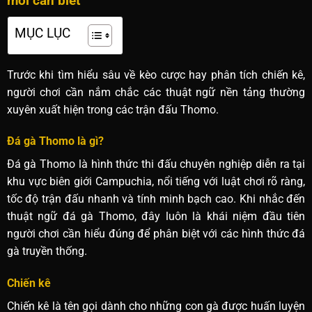
mới cần biết
MỤC LỤC
Trước khi tìm hiểu sâu về kèo cược hay phân tích chiến kê,
người chơi cần nắm chắc các thuật ngữ nền tảng thường
xuyên xuất hiện trong các trận đấu Thomo.
Đá gà Thomo là gì?
Đá gà Thomo là hình thức thi đấu chuyên nghiệp diễn ra tại
khu vực biên giới Campuchia, nổi tiếng với luật chơi rõ ràng,
tốc độ trận đấu nhanh và tính minh bạch cao. Khi nhắc đến
thuật ngữ đá gà Thomo, đây luôn là khái niệm đầu tiên
người chơi cần hiểu đúng để phân biệt với các hình thức đá
gà truyền thống.
Chiến kê
Chiến kê là tên gọi dành cho những con gà được huấn luyện