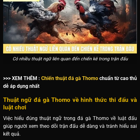
Có nhiều thuật ngữ liên quan đến chiến kê trong trận đấu
>>> XEM THÊM :
Chiến thuật đá gà Thomo
chuẩn từ cao thủ
dễ áp dụng nhất
Thuật ngữ đá gà Thomo về hình thức thi đấu và
luật chơi
Việc hiểu đúng thuật ngữ trong đá gà Thomo về luật đấu
giúp người xem theo dõi trận đấu dễ dàng và tránh hiểu sai
kết quả.