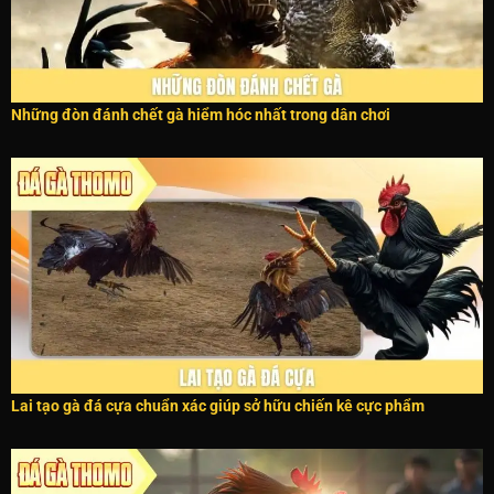
Những đòn đánh chết gà hiểm hóc nhất trong dân chơi
Lai tạo gà đá cựa chuẩn xác giúp sở hữu chiến kê cực phẩm