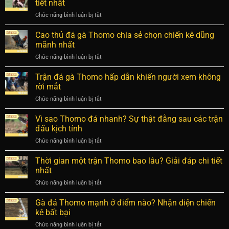
Bình
tiết nhất
kê
gà
Dương:
Chức năng bình luận bị tắt
ở
Thomo
Sự
Thuật
chuẩn
thật
ngữ
Cao thủ đá gà Thomo chia sẻ chọn chiến kê dũng
từ
bất
đá
cao
mãnh nhất
ngờ
gà
thủ
Chức năng bình luận bị tắt
ở
Thomo:
dễ
Cao
Tổng
áp
thủ
Trận đá gà Thomo hấp dẫn khiến người xem không
hợp
dụng
đá
đầy
rời mắt
nhất
gà
đủ
Chức năng bình luận bị tắt
ở
Thomo
và
Trận
chia
chi
đá
Vì sao Thomo đá nhanh? Sự thật đằng sau các trận
sẻ
tiết
gà
chọn
đấu kịch tính
nhất
Thomo
chiến
Chức năng bình luận bị tắt
ở
hấp
kê
Vì
dẫn
dũng
sao
Thời gian một trận Thomo bao lâu? Giải đáp chi tiết
khiến
mãnh
Thomo
người
nhất
nhất
đá
xem
Chức năng bình luận bị tắt
ở
nhanh?
không
Thời
Sự
rời
gian
Gà đá Thomo mạnh ở điểm nào? Nhận diện chiến
thật
mắt
một
đằng
kê bất bại
trận
sau
Chức năng bình luận bị tắt
ở
Thomo
các