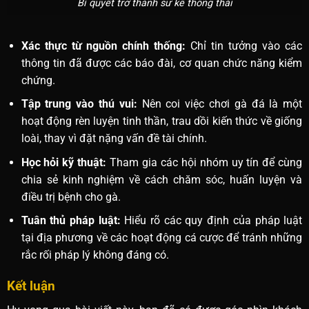
Bí quyết trở thành sư kê thông thái
Xác thực từ nguồn chính thống:
Chỉ tin tưởng vào các
thông tin đã được các báo đài, cơ quan chức năng kiểm
chứng.
Tập trung vào thú vui:
Nên coi việc chơi gà đá là một
hoạt động rèn luyện tinh thần, trau dồi kiến thức về giống
loài, thay vì đặt nặng vấn đề tài chính.
Học hỏi kỹ thuật:
Tham gia các hội nhóm uy tín để cùng
chia sẻ kinh nghiệm về cách chăm sóc, huấn luyện và
điều trị bệnh cho gà.
Tuân thủ pháp luật:
Hiểu rõ các quy định của pháp luật
tại địa phương về các hoạt động cá cược để tránh những
rắc rối pháp lý không đáng có.
Kết luận