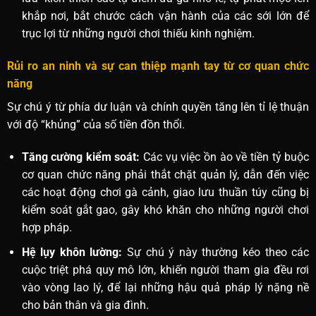
khắp nơi, bắt chước cách vận hành của các sới lớn để
trục lợi từ những người chơi thiếu kinh nghiệm.
Rủi ro an ninh và sự can thiệp mạnh tay từ cơ quan chức
năng
Sự chú ý từ phía dư luận và chính quyền tăng lên tỉ lệ thuận
với độ “khủng” của số tiền đồn thổi.
Tăng cường kiểm soát:
Các vụ việc ồn ào về tiền tỷ buộc
cơ quan chức năng phải thắt chặt quản lý, dẫn đến việc
các hoạt động chơi gà cảnh, giao lưu thuần túy cũng bị
kiểm soát gắt gao, gây khó khăn cho những người chơi
hợp pháp.
Hệ lụy khôn lường:
Sự chú ý này thường kéo theo các
cuộc triệt phá quy mô lớn, khiến người tham gia đều rơi
vào vòng lao lý, để lại những hậu quả pháp lý nặng nề
cho bản thân và gia đình.