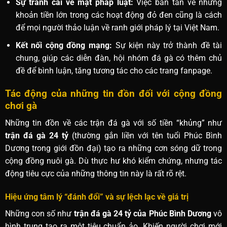
Sự tranh cãi về mặt pháp luật:
Việc bàn tán về những
khoản tiền lớn trong các hoạt động đỏ đen cũng là cách
để mọi người thảo luận về ranh giới pháp lý tại Việt Nam.
Kết nối cộng đồng mạng:
Sự kiện này trở thành đề tài
chung, giúp các diễn đàn, hội nhóm đá gà có thêm chủ
đề để bình luận, tăng tương tác cho các trang fanpage.
Tác động của những tin đồn đối với cộng đồng
chơi gà
Những tin đồn về các trận đá gà với số tiền “khủng” như
trận đá gà 24 tỷ
(thường gắn liền với tên tuổi Phúc Bình
Dương trong giới đồn đại) tạo ra những cơn sóng dữ trong
cộng đồng nuôi gà. Dù thực hư khó kiểm chứng, nhưng tác
động tiêu cực của những thông tin này là rất rõ rệt.
Hiệu ứng tâm lý “đánh đổi” và sự lệch lạc về giá trị
Những con số như
trận đá gà 24 tỷ của Phúc Bình Dương
vô
hình trung tạo ra một tiêu chuẩn ảo. Khiến người chơi mới