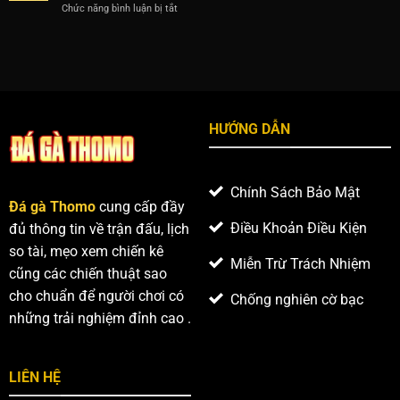
thế
Chức năng bình luận bị tắt
ở
gà
bật
Đá
thường
trong
gà
và
các
Thomo
yếu
trận
cựa
tố
đấu
dao
tạo
với
nên
những
sự
HƯỚNG DẪN
trận
vượt
chiến
trội
căng
thẳng,
Chính Sách Bảo Mật
hấp
Đá gà Thomo
cung cấp đầy
dẫn
Điều Khoản Điều Kiện
đủ thông tin về trận đấu, lịch
so tài, mẹo xem chiến kê
Miễn Trừ Trách Nhiệm
cũng các chiến thuật sao
cho chuẩn để người chơi có
Chống nghiên cờ bạc
những trải nghiệm đỉnh cao .
LIÊN HỆ