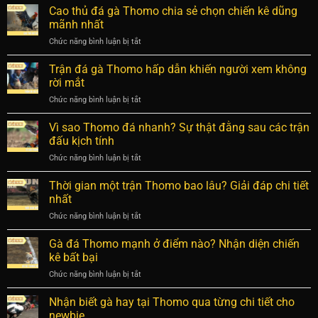
ngữ
Cao thủ đá gà Thomo chia sẻ chọn chiến kê dũng
từ
bất
đá
cao
mãnh nhất
ngờ
gà
thủ
Chức năng bình luận bị tắt
ở
Thomo:
dễ
Cao
Tổng
áp
thủ
Trận đá gà Thomo hấp dẫn khiến người xem không
hợp
dụng
đá
đầy
rời mắt
nhất
gà
đủ
Chức năng bình luận bị tắt
ở
Thomo
và
Trận
chia
chi
đá
Vì sao Thomo đá nhanh? Sự thật đằng sau các trận
sẻ
tiết
gà
chọn
đấu kịch tính
nhất
Thomo
chiến
Chức năng bình luận bị tắt
ở
hấp
kê
Vì
dẫn
dũng
sao
Thời gian một trận Thomo bao lâu? Giải đáp chi tiết
khiến
mãnh
Thomo
người
nhất
nhất
đá
xem
Chức năng bình luận bị tắt
ở
nhanh?
không
Thời
Sự
rời
gian
Gà đá Thomo mạnh ở điểm nào? Nhận diện chiến
thật
mắt
một
đằng
kê bất bại
trận
sau
Chức năng bình luận bị tắt
ở
Thomo
các
Gà
bao
trận
đá
Nhận biết gà hay tại Thomo qua từng chi tiết cho
lâu?
đấu
Thomo
Giải
newbie
kịch