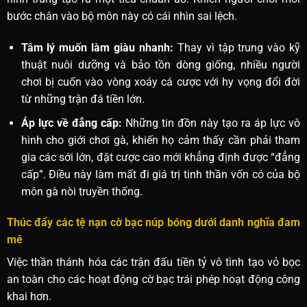
bước chân vào bộ môn này có cái nhìn sai lệch.
Tâm lý muốn làm giàu nhanh:
Thay vì tập trung vào kỹ
thuật nuôi dưỡng và bảo tồn dòng giống, nhiều người
chơi bị cuốn vào vòng xoáy cá cược với hy vọng đổi đời
từ những trận đá tiền lớn.
Áp lực về đẳng cấp:
Những tin đồn này tạo ra áp lực vô
hình cho giới chơi gà, khiến họ cảm thấy cần phải tham
gia các sới lớn, đặt cược cao mới khẳng định được “đẳng
cấp”. Điều này làm mất đi giá trị tinh thần vốn có của bộ
môn gà nòi truyền thống.
Thúc đẩy các tệ nạn cờ bạc núp bóng dưới danh nghĩa đam
mê
Việc thần thánh hóa các trận đấu tiền tỷ vô tình tạo vỏ bọc
an toàn cho các hoạt động cờ bạc trái phép hoạt động công
khai hơn.