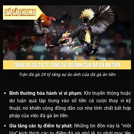
Trận đá gà 24 tỷ tăng sự ảo ảnh của đá gà ăn tiền
Bình thường hóa hành vi vi phạm:
Khi truyền thông hoặc
dư luận quá tập trung vào số tiền cá cược thay vì kỹ
thuật, nó khiến cộng đồng dần coi nhẹ tính chất bất hợp
pháp của việc đá gà ăn tiền.
Gia tăng các tụ điểm tự phát:
Những tin đồn này là “mồi
lửa” kích thích các tụ điểm đá gà nhỏ lẻ, tự phát mọc lên