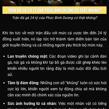
Trận đá gà 24 tỷ của Phúc Bình Dương có thật không?
Khi tin tức về một trận đấu với mức cá cược lên đến 24 tỷ
đồng xuất hiện, nó lập tức trở thành tâm điểm bàn tán của
giới truyền thông và cả những người yêu thích bộ môn này.
Lan truyền chóng mặt:
Các đoạn video ghi lại cảnh dàn
gà, nài gà và không khí tại bồ gà được cắt ghép khéo léo
khiến nhiều người tin rằng đây là một cuộc đối đầu lịch
sử.
Tâm lý đám đông:
Những con số “khủng” luôn có sức hút
cực kỳ lớn, khiến người xem tự động chia sẻ mà không
cần xác minh độ chính xác của nguồn tin.
Sức ảnh hưởng từ cá nhân:
Việc một nhân vật có tiếng