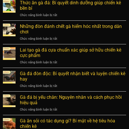
gà
Thức ăn gà đá: Bí quyết dinh dưỡng giúp chiến kê
Thomo
ăn
Người
bền bỉ
tiền
Chơi
Chức năng bình luận bị tắt
ở
xử
Cần
Thức
phạt
Biết
ăn
Những đòn đánh chết gà hiểm hóc nhất trong dân
thế
gà
nào?
chơi
đá:
Quy
Chức năng bình luận bị tắt
ở
Bí
định
Những
quyết
về
đòn
Lai tạo gà đá cựa chuẩn xác giúp sở hữu chiến kê
dinh
xử
đánh
dưỡng
cực phẩm
lý
chết
giúp
vi
Chức năng bình luận bị tắt
ở
gà
chiến
phạm
Lai
hiểm
kê
tạo
Gà đá đòn độc: Bí quyết nhận biết và luyện chiến kê
hóc
bền
gà
nhất
hay
bỉ
đá
trong
Chức năng bình luận bị tắt
ở
cựa
dân
Gà
chuẩn
chơi
đá
Gà đá bị yếu chân: Nguyên nhân và cách phục hồi
xác
đòn
giúp
hiệu quả
độc:
sở
Chức năng bình luận bị tắt
ở
Bí
hữu
Gà
quyết
chiến
đá
Gà ăn sỏi có tác dụng gì? Bí mật về hệ tiêu hóa
nhận
kê
bị
biết
chiến kê
cực