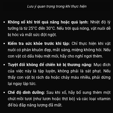
Lưu ý quan trọng trong khi thực hiện
Không xổ khi trời quá nắng hoặc quá lạnh:
Nhiệt độ lý
tưởng là từ 25°C đến 30°C. Nếu trời quá nóng, vật nuôi dễ
bị hóc và mất sức đột ngột.
Kiểm tra sức khỏe trước khi tập:
Chỉ thực hiện khi vật
nuôi có phân khuôn đẹp, mắt sáng, miệng không hôi. Nếu
con vật có dấu hiệu mệt mỏi, hãy cho nghỉ ngơi thêm.
Tuyệt đối không để chiến kê bị thương nặng:
Mục đích
của việc này là tập luyện, không phải là sát phạt. Nếu
thấy con vật bị rách da hoặc chảy máu nhiều, phải dừng
lại ngay lập tức.
Chế độ dinh dưỡng:
Sau khi xổ, hãy bổ sung thêm một
chút mồi tươi (như lươn hoặc thịt bò) và các loại vitamin
để bù đắp năng lượng đã mất.