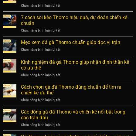
chơi
thủ
Chức năng bình luận bị tắt
ở
đá
lâu
Tỷ
gà
năm
lệ
7 cách soi kèo Thomo hiệu quả, dự đoán chiến kê
Thomo
chuẩn
thắng
khiến
chuẩn
nhất
đá
người
Chức năng bình luận bị tắt
ở
gà
mới
7
Thomo
thua
cách
Mẹo xem đá gà Thomo chuẩn giúp đọc vị trận
là
nặng
soi
gì?
Chức năng bình luận bị tắt
ở
kèo
Cách
Mẹo
Thomo
soi
xem
Kinh nghiệm đá gà Thomo giúp nhận định thần kê
hiệu
kèo
đá
quả,
có ưu thế
cực
gà
dự
chuẩn
Chức năng bình luận bị tắt
ở
Thomo
đoán
Kinh
chuẩn
chiến
nghiệm
giúp
Cách chọn gà đá Thomo đúng chuẩn để tìm ra
kê
đá
đọc
chiến kê ưu thế
chuẩn
gà
vị
Chức năng bình luận bị tắt
ở
Thomo
trận
Cách
giúp
chọn
Các dòng gà đá Thomo và chiến kê nổi bật trong
nhận
gà
định
các trận đấu
đá
thần
Chức năng bình luận bị tắt
ở
Thomo
kê
Các
đúng
có
dòng