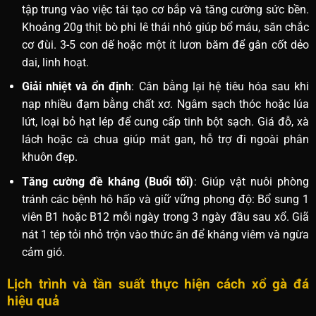
tập trung vào việc tái tạo cơ bắp và tăng cường sức bền.
Khoảng 20g thịt bò phi lê thái nhỏ giúp bổ máu, săn chắc
cơ đùi. 3-5 con dế hoặc một ít lươn băm để gân cốt dẻo
dai, linh hoạt.
Giải nhiệt và ổn định
: Cân bằng lại hệ tiêu hóa sau khi
nạp nhiều đạm bằng chất xơ. Ngâm sạch thóc hoặc lúa
lứt, loại bỏ hạt lép để cung cấp tinh bột sạch. Giá đỗ, xà
lách hoặc cà chua giúp mát gan, hỗ trợ đi ngoài phân
khuôn đẹp.
Tăng cường đề kháng (Buổi tối)
: Giúp vật nuôi phòng
tránh các bệnh hô hấp và giữ vững phong độ: Bổ sung 1
viên B1 hoặc B12 mỗi ngày trong 3 ngày đầu sau xổ. Giã
nát 1 tép tỏi nhỏ trộn vào thức ăn để kháng viêm và ngừa
cảm gió.
Lịch trình và tần suất thực hiện cách xổ gà đá
hiệu quả