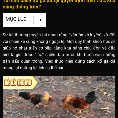
Tại sao cách xổ gà đá lại quyết định đến 70% khả
năng thắng trận?
MỤC LỤC
Sư kê thường truyền tai nhau rằng “văn ôn võ luyện”, và đối
với chiên kê cũng không ngoại lệ. Một quy trình khoa học sẽ
giúp nó phát triển cơ bắp, tăng khả năng chịu đòn và đặc
biệt là giữ được “lửa” chiến đấu trước khi bước vào những
trận đấu quan trọng. Việc thực hiện đúng
cách xổ gà đá
mang lại những lợi ích cụ thể sau: