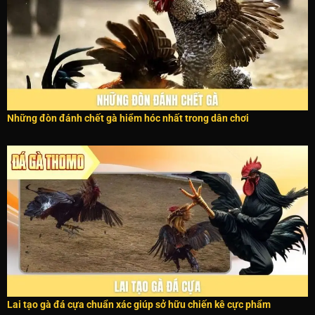
Những đòn đánh chết gà hiểm hóc nhất trong dân chơi
Lai tạo gà đá cựa chuẩn xác giúp sở hữu chiến kê cực phẩm