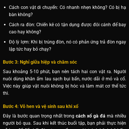
Cách con vật di chuyển: Có nhanh nhẹn không? Có bị hạ
bàn không?
Cách ra đòn: Chiến kê có tận dụng được đôi cánh để bay
cao hay không?
Độ lỳ lợm: Khi bị trúng đòn, nó có phản ứng trả đòn ngay
lập tức hay bỏ chạy?
Bước 3: Nghỉ giữa hiệp và chăm sóc
Sau khoảng 5-10 phút, bạn nên tách hai con vật ra. Người
nuôi dùng khăn ấm lau sạch bụi bẩn, nước dãi ở mỏ và cổ.
Việc này giúp vật nuôi không bị hóc và làm mát cơ thể tức
thì.
Bước 4: Vỗ hen và vệ sinh sau khi xổ
Đây là bước quan trọng nhất trong
cách xổ gà đá
mà nhiều
người bỏ qua. Sau khi kết thúc buổi tập, bạn phải thực hiện