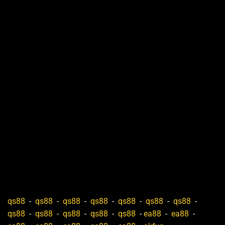
qs88
-
qs88
-
qs88
-
qs88
-
qs88
-
qs88
-
qs88
-
qs88
-
qs88
-
qs88
-
qs88
-
qs88
-
ea88
-
ea88
-