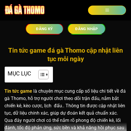
ĐĂNG KÝ
ĐĂNG NHẬP
Tin tức game đá gà Thomo cập nhật liên
tục mỗi ngày
MỤC LỤC
Tin tức game
là chuyên mục cung cấp số liệu chi tiết về đá
gà Thomo, hỗ trợ người chơi theo dõi trận đấu, nắm bắt
chiến kê, kèo cược, lịch đấu.. Thông tin được cập nhật liên
tục, dữ liệu chính xác, giúp dự đoán kết quả chuẩn xác.
Qua đây người chơi có thể nắm rõ phong độ chiến kê, lối
đánh, tốc độ phản ứng, sức bền và khả năng hồi phục sau