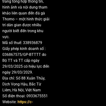
trang tổng hợp thông tin,
hình ảnh và nội dung tham
khảo liên quan đến đá gà
Thomo – một hình thức giải
trí dân gian được nhiều
người biết đến trong khu
vực.
Mã số thuế: 338936879
Giấy phép kinh doanh số :
036867575/GP-BTTTT do
Bộ TT và TT cấp ngày
29/03/2025 có hiệu lực đến
ngày 29/03/2029.
Địa chỉ: Số 88 Xuân Thủy,
Dịch Vọng Hậu, Bắc Từ
Liêm, Hà Nội, Việt Nam
Số điện thoại: 0933675551
Website:
https://c-