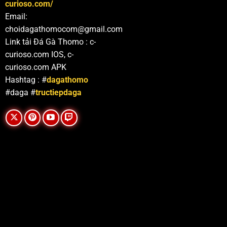
curioso.com/
Email:
choidagathomocom@gmail.com
Link tải Đá Gà Thomo : c-
curioso.com IOS, c-
curioso.com APK
Hashtag : #
dagathomo
#daga #
tructiepdaga