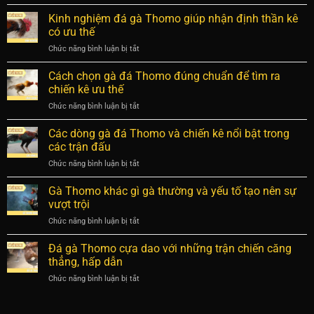
Mẹo
Thomo
soi
xem
Kinh nghiệm đá gà Thomo giúp nhận định thần kê
hiệu
kèo
đá
quả,
có ưu thế
cực
gà
dự
chuẩn
Chức năng bình luận bị tắt
ở
Thomo
đoán
Kinh
chuẩn
chiến
nghiệm
giúp
Cách chọn gà đá Thomo đúng chuẩn để tìm ra
kê
đá
đọc
chiến kê ưu thế
chuẩn
gà
vị
Chức năng bình luận bị tắt
ở
Thomo
trận
Cách
giúp
chọn
Các dòng gà đá Thomo và chiến kê nổi bật trong
nhận
gà
định
các trận đấu
đá
thần
Chức năng bình luận bị tắt
ở
Thomo
kê
Các
đúng
có
dòng
Gà Thomo khác gì gà thường và yếu tố tạo nên sự
chuẩn
ưu
gà
để
vượt trội
thế
đá
tìm
Chức năng bình luận bị tắt
ở
Thomo
ra
Gà
và
chiến
Thomo
Đá gà Thomo cựa dao với những trận chiến căng
chiến
kê
khác
kê
thẳng, hấp dẫn
ưu
gì
nổi
thế
Chức năng bình luận bị tắt
ở
gà
bật
Đá
thường
trong
gà
và
các