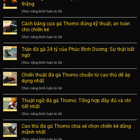
sỏi
và
thắng
hay
có
cách
Chức năng bình luận bị tắt
ở
tác
phục
Cách
dụng
hồi
xổ
Cách băng cựa gà Thomo đúng kỹ thuật, an toàn
gì?
hiệu
gà
Bí
cho chiến kê
quả
đá:
mật
Chức năng bình luận bị tắt
ở
Mẹo
về
Cách
luyện
hệ
băng
Trận đá gà 24 tỷ của Phúc Bình Dương: Sự thật bất
chiến
tiêu
cựa
kê
ngờ
hóa
gà
bách
chiến
Chức năng bình luận bị tắt
ở
Thomo
chiến
kê
Trận
đúng
bách
đá
Chiến thuật đá gà Thomo chuẩn từ cao thủ dễ áp
kỹ
thắng
gà
thuật,
dụng nhất
24
an
Chức năng bình luận bị tắt
ở
tỷ
toàn
Chiến
của
cho
thuật
Thuật ngữ đá gà Thomo: Tổng hợp đầy đủ và chi
Phúc
chiến
đá
Bình
tiết nhất
kê
gà
Dương:
Chức năng bình luận bị tắt
ở
Thomo
Sự
Thuật
chuẩn
thật
ngữ
Cao thủ đá gà Thomo chia sẻ chọn chiến kê dũng
từ
bất
đá
cao
mãnh nhất
ngờ
gà
thủ
Chức năng bình luận bị tắt
ở