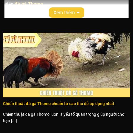
hiệp
đá gà Thomo
.
Xem thêm
Tin tức game là gì?
Tin tức game
là chuyên mục tập trung giải đáp các thông
tin xoay quanh đá gà Thomo, từ trận đấu, chiến kê, kèo
cược, lịch thi đến chăm sóc…. Chuyên mục cung cấp dữ
liệu chuẩn xác, cập nhật liên tục, giúp hội viên nắm bắt
nhanh diễn biến trận đấu.
Không những thế, tại đâu còn phân tích hành vi chiến kê,
tốc độ phản ứng, sức bền, lối đánh và kỹ năng phòng thủ.
Nội dung được biên soạn chi tiết, khoa học để người chơi
dễ dàng theo dõi, phân tích và đưa ra nhận định hợp lý.
Chiến thuật đá gà Thomo chuẩn từ cao thủ dễ áp dụng nhất
Thông tin được tổng hợp từ nhiều trận đấu, từ dữ liệu trực
tiếp, lịch sử thi đấu, đến mẹo từ chuyên gia. Chuyên mục
Chiến thuật đá gà Thomo luôn là yếu tố quan trọng giúp người chơi
hạn [...]
còn giúp bạn hiểu cách đọc kèo, phân loại giống gà, áp
dụng kiến thức chăm sóc gà chuẩn cho chiến kê.