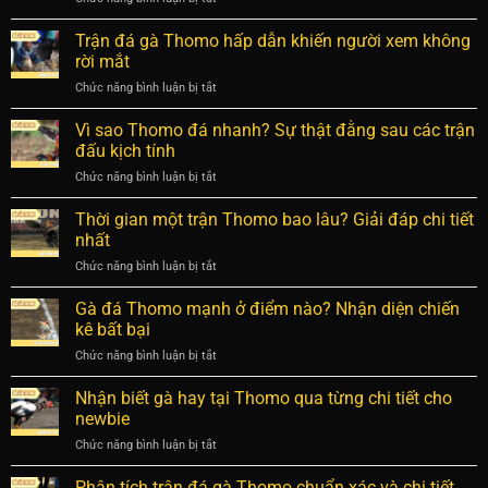
Thomo:
dễ
Cao
Tổng
áp
thủ
Trận đá gà Thomo hấp dẫn khiến người xem không
hợp
dụng
đá
đầy
rời mắt
nhất
gà
đủ
Chức năng bình luận bị tắt
ở
Thomo
và
Trận
chia
chi
đá
Vì sao Thomo đá nhanh? Sự thật đằng sau các trận
sẻ
tiết
gà
chọn
đấu kịch tính
nhất
Thomo
chiến
Chức năng bình luận bị tắt
ở
hấp
kê
Vì
dẫn
dũng
sao
Thời gian một trận Thomo bao lâu? Giải đáp chi tiết
khiến
mãnh
Thomo
người
nhất
nhất
đá
xem
Chức năng bình luận bị tắt
ở
nhanh?
không
Thời
Sự
rời
gian
Gà đá Thomo mạnh ở điểm nào? Nhận diện chiến
thật
mắt
một
đằng
kê bất bại
trận
sau
Chức năng bình luận bị tắt
ở
Thomo
các
Gà
bao
trận
đá
Nhận biết gà hay tại Thomo qua từng chi tiết cho
lâu?
đấu
Thomo
Giải
newbie
kịch
mạnh
đáp
tính
Chức năng bình luận bị tắt
ở
ở
chi
Nhận
điểm
tiết
biết
Phân tích trận đá gà Thomo chuẩn xác và chi tiết
nào?