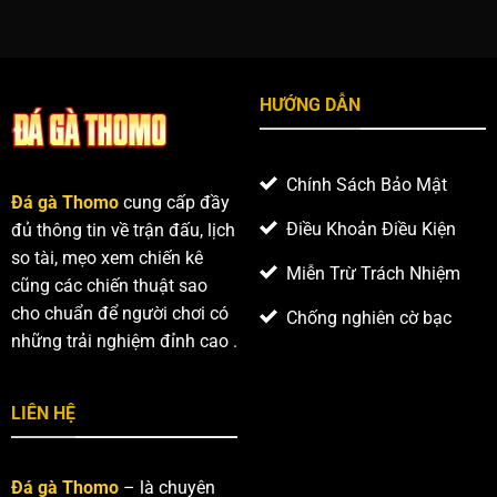
các
Thomo
yếu
trận
cựa
tố
đấu
dao
tạo
với
nên
những
sự
HƯỚNG DẪN
trận
vượt
chiến
trội
căng
thẳng,
Chính Sách Bảo Mật
hấp
Đá gà Thomo
cung cấp đầy
dẫn
Điều Khoản Điều Kiện
đủ thông tin về trận đấu, lịch
so tài, mẹo xem chiến kê
Miễn Trừ Trách Nhiệm
cũng các chiến thuật sao
cho chuẩn để người chơi có
Chống nghiên cờ bạc
những trải nghiệm đỉnh cao .
LIÊN HỆ
Đá gà Thomo
– là chuyên