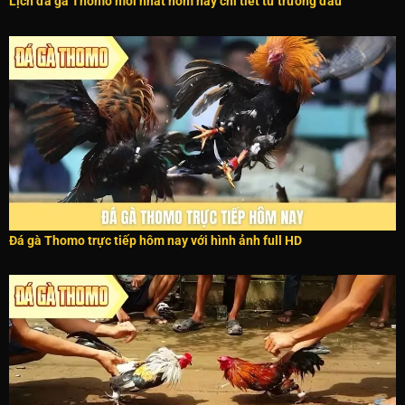
Lịch đá gà Thomo mới nhất hôm nay chi tiết từ trường đấu
Đá gà Thomo trực tiếp hôm nay với hình ảnh full HD