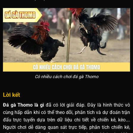
Có nhiều cách chơi đá gà Thomo
Lời kết
Đá gà Thomo là gì
đã có lời giải đáp. Đây là hình thức vô
cùng hấp dẫn khi có thể theo dõi, phân tích và dự đoán trận
đấu trực tuyến dựa trên dữ liệu chi tiết về chiến kê, kèo….
Người chơi dễ dàng quan sát trực tiếp, phân tích chiến kê,