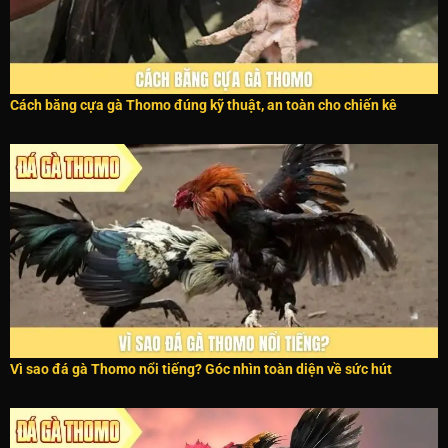
Cách băng cựa gà Thomo đúng kỹ thuật, an toàn cho chiến kê
Vì sao đá gà Thomo nổi tiếng? Góc nhìn toàn diện về sức hút