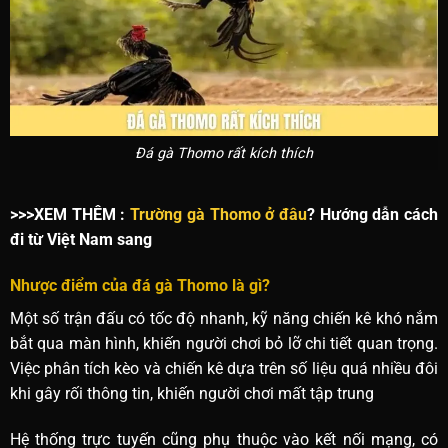
Đá gà Thomo rất kích thích
>>>XEM THÊM :
Trường gà Thomo ở đâu
? Hướng dẫn cách
đi từ Việt Nam sang
Nhược điểm của đá gà Thomo là gì?
Một số trận đấu có tốc độ nhanh, kỹ năng chiến kê khó nắm
bắt qua màn hình, khiến người chơi bỏ lỡ chi tiết quan trọng.
Việc phân tích kèo và chiến kê dựa trên số liệu quá nhiều đôi
khi gây rối thông tin, khiến người chơi mất tập trung
Hệ thống trực tuyến cũng phụ thuộc vào kết nối mạng, có