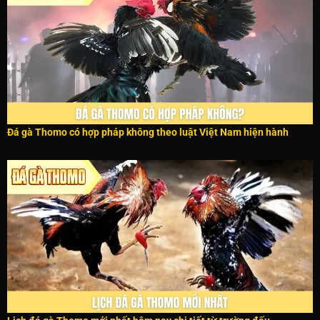
Đá gà Thomo có hợp pháp không theo luật Việt Nam hiện hành