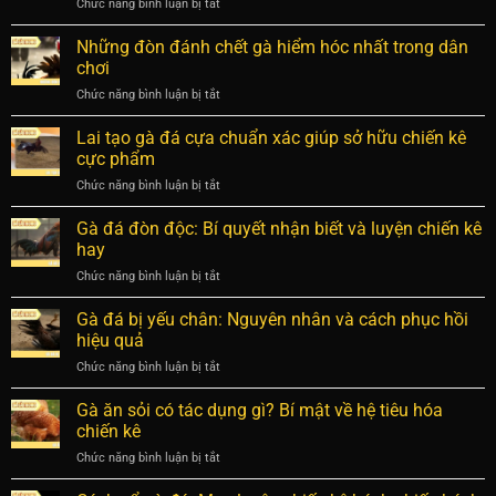
Chức năng bình luận bị tắt
ở
xử
Cần
Thức
phạt
Biết
ăn
Những đòn đánh chết gà hiểm hóc nhất trong dân
thế
gà
nào?
chơi
đá:
Quy
Chức năng bình luận bị tắt
ở
Bí
định
Những
quyết
về
đòn
Lai tạo gà đá cựa chuẩn xác giúp sở hữu chiến kê
dinh
xử
đánh
dưỡng
cực phẩm
lý
chết
giúp
vi
Chức năng bình luận bị tắt
ở
gà
chiến
phạm
Lai
hiểm
kê
tạo
Gà đá đòn độc: Bí quyết nhận biết và luyện chiến kê
hóc
bền
gà
nhất
hay
bỉ
đá
trong
Chức năng bình luận bị tắt
ở
cựa
dân
Gà
chuẩn
chơi
đá
Gà đá bị yếu chân: Nguyên nhân và cách phục hồi
xác
đòn
giúp
hiệu quả
độc:
sở
Chức năng bình luận bị tắt
ở
Bí
hữu
Gà
quyết
chiến
đá
Gà ăn sỏi có tác dụng gì? Bí mật về hệ tiêu hóa
nhận
kê
bị
biết
chiến kê
cực
yếu
và
phẩm
Chức năng bình luận bị tắt
ở
chân:
luyện
Gà
Nguyên
chiến
ăn