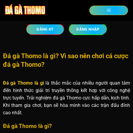
ĐĂNG KÝ
ĐĂNG NHẬP
Đá gà Thomo là gì? Vì sao nên chơi cá cược
đá gà Thomo?
Đá gà Thomo là gì
là thắc mắc của nhiều người quan tâm
đến hình thức giải trí truyền thống kết hợp với công nghệ
trực tuyến. Trải nghiệm đá gà Thomo cực hấp dẫn, kịch tính.
Khi tham gia chơi, bạn sẽ hòa mình vào các trận đấu đỉnh
cao nhất.
Đá gà Thomo là gì?