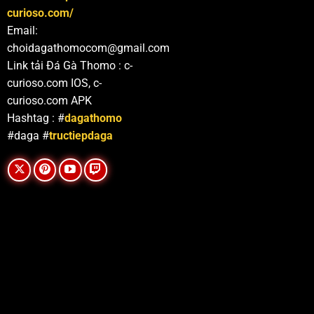
curioso.com/
Email:
choidagathomocom@gmail.com
Link tải Đá Gà Thomo : c-
curioso.com IOS, c-
curioso.com APK
Hashtag : #
dagathomo
#daga #
tructiepdaga