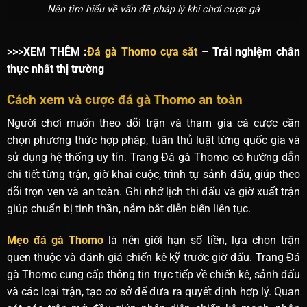
Nên tìm hiểu về vấn đề pháp lý khi chơi cược gà
>>>XEM THÊM :
Đá gà Thomo cựa sắt
– Trải nghiệm chân
thực nhất thị trường
Cách xem và cược đá gà Thomo an toàn
Người chơi muốn theo dõi trận và tham gia cá cược cần
chọn phương thức hợp pháp, tuân thủ luật từng quốc gia và
sử dụng hệ thống uy tín. Trang Đá gà Thomo có hướng dẫn
chi tiết từng trận, giờ khai cuộc, trình tự sảnh đấu, giúp theo
dõi trọn vẹn và an toàn. Ghi nhớ lịch thi đấu và giờ xuất trận
giúp chuẩn bị tinh thần, nắm bắt diễn biến liên tục.
Mẹo đá gà Thomo
là nên giới hạn số tiền, lựa chọn trận
quen thuộc và đánh giá chiến kê kỹ trước giờ đấu. Trang Đá
gà Thomo cung cấp thông tin trực tiếp về chiến kê, sảnh đấu
và các loại trận, tạo cơ sở để đưa ra quyết định hợp lý. Quan