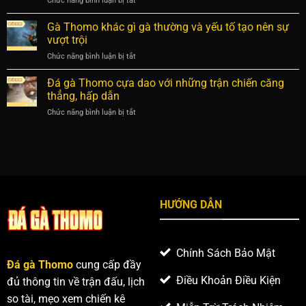
Chức năng bình luận bị tắt
ở
Thomo
kê
Các
đúng
có
dòng
Gà Thomo khác gì gà thường và yếu tố tạo nên sự
chuẩn
ưu
gà
để
vượt trội
thế
đá
tìm
Chức năng bình luận bị tắt
ở
Thomo
ra
Gà
và
chiến
Thomo
Đá gà Thomo cựa dao với những trận chiến căng
chiến
kê
khác
kê
thẳng, hấp dẫn
ưu
gì
nổi
thế
Chức năng bình luận bị tắt
ở
gà
bật
Đá
thường
trong
gà
và
các
Thomo
yếu
trận
cựa
tố
đấu
dao
tạo
với
nên
những
sự
HƯỚNG DẪN
trận
vượt
chiến
trội
căng
thẳng,
Chính Sách Bảo Mật
hấp
Đá gà Thomo
cung cấp đầy
dẫn
Điều Khoản Điều Kiện
đủ thông tin về trận đấu, lịch
so tài, mẹo xem chiến kê