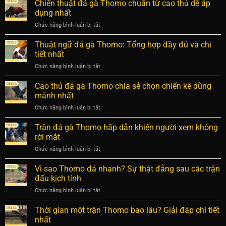
đá
Chiến thuật đá gà Thomo chuẩn từ cao thủ dễ áp
kỹ
thắng
gà
thuật,
dụng nhất
24
an
Chức năng bình luận bị tắt
ở
tỷ
toàn
Chiến
của
cho
thuật
Thuật ngữ đá gà Thomo: Tổng hợp đầy đủ và chi
Phúc
chiến
đá
Bình
tiết nhất
kê
gà
Dương:
Chức năng bình luận bị tắt
ở
Thomo
Sự
Thuật
chuẩn
thật
ngữ
Cao thủ đá gà Thomo chia sẻ chọn chiến kê dũng
từ
bất
đá
cao
mãnh nhất
ngờ
gà
thủ
Chức năng bình luận bị tắt
ở
Thomo:
dễ
Cao
Tổng
áp
thủ
Trận đá gà Thomo hấp dẫn khiến người xem không
hợp
dụng
đá
đầy
rời mắt
nhất
gà
đủ
Chức năng bình luận bị tắt
ở
Thomo
và
Trận
chia
chi
đá
Vì sao Thomo đá nhanh? Sự thật đằng sau các trận
sẻ
tiết
gà
chọn
đấu kịch tính
nhất
Thomo
chiến
Chức năng bình luận bị tắt
ở
hấp
kê
Vì
dẫn
dũng
sao
Thời gian một trận Thomo bao lâu? Giải đáp chi tiết
khiến
mãnh
Thomo
người
nhất
nhất
đá