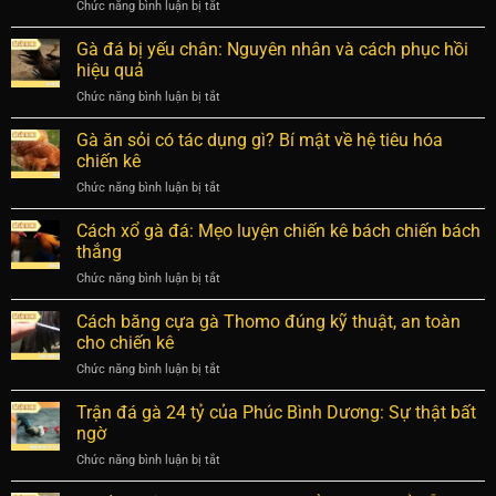
Chức năng bình luận bị tắt
ở
cựa
dân
Gà
chuẩn
chơi
đá
Gà đá bị yếu chân: Nguyên nhân và cách phục hồi
xác
đòn
giúp
hiệu quả
độc:
sở
Chức năng bình luận bị tắt
ở
Bí
hữu
Gà
quyết
chiến
đá
Gà ăn sỏi có tác dụng gì? Bí mật về hệ tiêu hóa
nhận
kê
bị
biết
chiến kê
cực
yếu
và
phẩm
Chức năng bình luận bị tắt
ở
chân:
luyện
Gà
Nguyên
chiến
ăn
Cách xổ gà đá: Mẹo luyện chiến kê bách chiến bách
nhân
kê
sỏi
và
thắng
hay
có
cách
Chức năng bình luận bị tắt
ở
tác
phục
Cách
dụng
hồi
xổ
Cách băng cựa gà Thomo đúng kỹ thuật, an toàn
gì?
hiệu
gà
Bí
cho chiến kê
quả
đá:
mật
Chức năng bình luận bị tắt
ở
Mẹo
về
Cách
luyện
hệ
băng
Trận đá gà 24 tỷ của Phúc Bình Dương: Sự thật bất
chiến
tiêu
cựa
kê
ngờ
hóa
gà
bách
chiến
Chức năng bình luận bị tắt
ở
Thomo
chiến
kê
Trận
đúng
bách