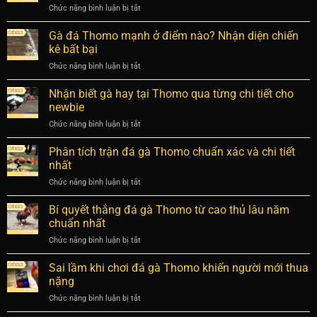
xem
Chức năng bình luận bị tắt
ở
nhanh?
không
Thời
Sự
rời
gian
Gà đá Thomo mạnh ở điểm nào? Nhận diện chiến
thật
mắt
một
đằng
kê bất bại
trận
sau
Chức năng bình luận bị tắt
ở
Thomo
các
Gà
bao
trận
đá
Nhận biết gà hay tại Thomo qua từng chi tiết cho
lâu?
đấu
Thomo
Giải
newbie
kịch
mạnh
đáp
tính
Chức năng bình luận bị tắt
ở
ở
chi
Nhận
điểm
tiết
biết
Phân tích trận đá gà Thomo chuẩn xác và chi tiết
nào?
nhất
gà
Nhận
nhất
hay
diện
Chức năng bình luận bị tắt
ở
tại
chiến
Phân
Thomo
kê
tích
Bí quyết thắng đá gà Thomo từ cao thủ lâu năm
qua
bất
trận
từng
chuẩn nhất
bại
đá
chi
Chức năng bình luận bị tắt
ở
gà
tiết
Bí
Thomo
cho
quyết
Sai lầm khi chơi đá gà Thomo khiến người mới thua
chuẩn
newbie
thắng
xác
nặng
đá
và
Chức năng bình luận bị tắt
ở
gà
chi
Sai
Thomo
tiết