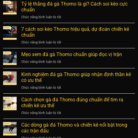
lầm
Tỷ lệ thắng đá gà Thomo là gì? Cách soi kèo cực
từ
nhất
khi
cao
chuẩn
chơi
thủ
Chức năng bình luận bị tắt
ở
đá
lâu
Tỷ
gà
năm
lệ
7 cách soi kèo Thomo hiệu quả, dự đoán chiến kê
Thomo
chuẩn
thắng
khiến
chuẩn
nhất
đá
người
Chức năng bình luận bị tắt
ở
gà
mới
7
Thomo
thua
cách
Mẹo xem đá gà Thomo chuẩn giúp đọc vị trận
là
nặng
soi
gì?
Chức năng bình luận bị tắt
ở
kèo
Cách
Mẹo
Thomo
soi
xem
Kinh nghiệm đá gà Thomo giúp nhận định thần kê
hiệu
kèo
đá
quả,
có ưu thế
cực
gà
dự
chuẩn
Chức năng bình luận bị tắt
ở
Thomo
đoán
Kinh
chuẩn
chiến
nghiệm
giúp
Cách chọn gà đá Thomo đúng chuẩn để tìm ra
kê
đá
đọc
chiến kê ưu thế
chuẩn
gà
vị
Chức năng bình luận bị tắt
ở
Thomo
trận
Cách
giúp
chọn
Các dòng gà đá Thomo và chiến kê nổi bật trong
nhận
gà
định
các trận đấu
đá
thần