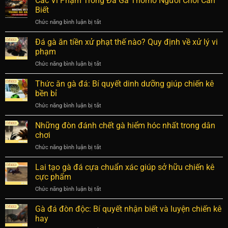
Các Vi Phạm Trong Đá Gà Thomo Người Chơi Cần
Biết
Chức năng bình luận bị tắt
ở
Các
Vi
Đá gà ăn tiền xử phạt thế nào? Quy định về xử lý vi
Phạm
phạm
Trong
Chức năng bình luận bị tắt
ở
Đá
Đá
Gà
gà
Thức ăn gà đá: Bí quyết dinh dưỡng giúp chiến kê
Thomo
ăn
Người
bền bỉ
tiền
Chơi
Chức năng bình luận bị tắt
ở
xử
Cần
Thức
phạt
Biết
ăn
Những đòn đánh chết gà hiểm hóc nhất trong dân
thế
gà
nào?
chơi
đá:
Quy
Chức năng bình luận bị tắt
ở
Bí
định
Những
quyết
về
đòn
Lai tạo gà đá cựa chuẩn xác giúp sở hữu chiến kê
dinh
xử
đánh
dưỡng
cực phẩm
lý
chết
giúp
vi
Chức năng bình luận bị tắt
ở
gà
chiến
phạm
Lai
hiểm
kê
tạo
Gà đá đòn độc: Bí quyết nhận biết và luyện chiến kê
hóc
bền
gà
nhất
hay
bỉ
đá
trong