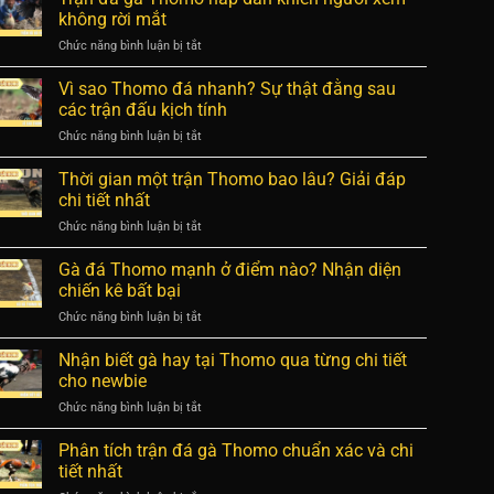
đá
đầy
không rời mắt
nhất
gà
đủ
Chức năng bình luận bị tắt
ở
Thomo
và
Trận
chia
chi
đá
Vì sao Thomo đá nhanh? Sự thật đằng sau
sẻ
tiết
gà
chọn
các trận đấu kịch tính
nhất
Thomo
chiến
Chức năng bình luận bị tắt
ở
hấp
kê
Vì
dẫn
dũng
sao
Thời gian một trận Thomo bao lâu? Giải đáp
khiến
mãnh
Thomo
người
chi tiết nhất
nhất
đá
xem
Chức năng bình luận bị tắt
ở
nhanh?
không
Thời
Sự
rời
gian
Gà đá Thomo mạnh ở điểm nào? Nhận diện
thật
mắt
một
đằng
chiến kê bất bại
trận
sau
Chức năng bình luận bị tắt
ở
Thomo
các
Gà
bao
trận
đá
Nhận biết gà hay tại Thomo qua từng chi tiết
lâu?
đấu
Thomo
Giải
cho newbie
kịch
mạnh
đáp
tính
Chức năng bình luận bị tắt
ở
ở
chi
Nhận
điểm
tiết
biết
Phân tích trận đá gà Thomo chuẩn xác và chi
nào?
nhất
gà
Nhận
tiết nhất
hay
diện