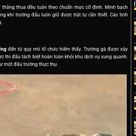
xử thắng thua đều tuân theo chuẩn mực cố định. Minh bạch
ng khí trường đấu luôn giữ được trật tự cần thiết. Các tình
.
iếng
đến từ quy mô tổ chức hiếm thấy. Trường gà được xây
c thi đấu tách biệt hoàn toàn khỏi khu dịch vụ xung quanh.
hư một đấu trường thực thụ.