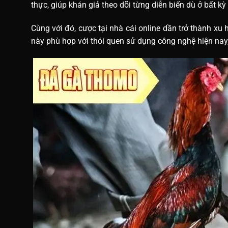
thực, giúp khán giả theo dõi từng diễn biến dù ở bất kỳ
Cùng với đó, cược tại nhà cái online dần trở thành xu
này phù hợp với thói quen sử dụng công nghệ hiện nay, 