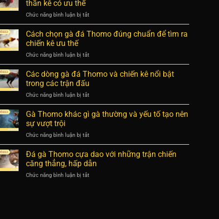
quả,
thần kê có ưu thế
cực
gà
dự
chuẩn
Chức năng bình luận bị tắt
ở
Thomo
đoán
Kinh
chuẩn
chiến
nghiệm
giúp
Cách chọn gà đá Thomo đúng chuẩn để tìm ra
kê
đá
đọc
chiến kê ưu thế
chuẩn
gà
vị
Chức năng bình luận bị tắt
ở
Thomo
trận
Cách
giúp
chọn
Các dòng gà đá Thomo và chiến kê nổi bật
nhận
gà
định
trong các trận đấu
đá
thần
Chức năng bình luận bị tắt
ở
Thomo
kê
Các
đúng
có
dòng
Gà Thomo khác gì gà thường và yếu tố tạo nên
chuẩn
ưu
gà
để
sự vượt trội
thế
đá
tìm
Chức năng bình luận bị tắt
ở
Thomo
ra
Gà
và
chiến
Thomo
Đá gà Thomo cựa dao với những trận chiến
chiến
kê
khác
kê
căng thẳng, hấp dẫn
ưu
gì
nổi
thế
Chức năng bình luận bị tắt
ở
gà
bật
Đá
thường
trong
gà
và
các
Thomo
yếu
trận
cựa
tố
đấu
dao
tạo