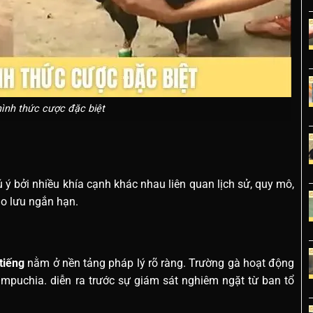
ình thức cược đặc biệt
ú ý bởi nhiều khía cạnh khác nhau liên quan lịch sử, quy mô,
ào lưu ngắn hạn.
 tiếng
nằm ở nền tảng pháp lý rõ ràng. Trường gà hoạt động
ampuchia. diễn ra trước sự giám sát nghiêm ngặt từ ban tổ