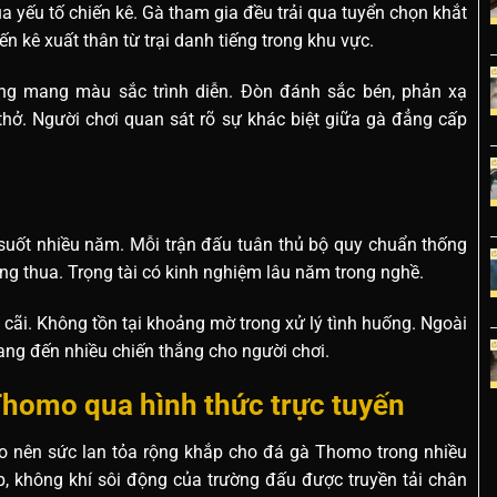
a yếu tố chiến kê. Gà tham gia đều trải qua tuyển chọn khắt
ến kê xuất thân từ trại danh tiếng trong khu vực.
ng mang màu sắc trình diễn. Đòn đánh sắc bén, phản xạ
hở. Người chơi quan sát rõ sự khác biệt giữa gà đẳng cấp
ng suốt nhiều năm. Mỗi trận đấu tuân thủ bộ quy chuẩn thống
ắng thua. Trọng tài có kinh nghiệm lâu năm trong nghề.
 cãi. Không tồn tại khoảng mờ trong xử lý tình huống. Ngoài
ang đến nhiều chiến thắng cho người chơi.
Thomo qua hình thức trực tuyến
ạo nên sức lan tỏa rộng khắp cho đá gà Thomo trong nhiều
, không khí sôi động của trường đấu được truyền tải chân