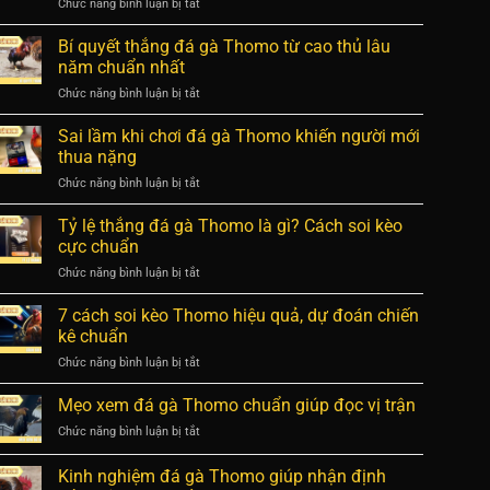
Chức năng bình luận bị tắt
ở
tại
chiến
Phân
Thomo
kê
tích
Bí quyết thắng đá gà Thomo từ cao thủ lâu
qua
bất
trận
từng
năm chuẩn nhất
bại
đá
chi
Chức năng bình luận bị tắt
ở
gà
tiết
Bí
Thomo
cho
quyết
Sai lầm khi chơi đá gà Thomo khiến người mới
chuẩn
newbie
thắng
xác
thua nặng
đá
và
Chức năng bình luận bị tắt
ở
gà
chi
Sai
Thomo
tiết
lầm
Tỷ lệ thắng đá gà Thomo là gì? Cách soi kèo
từ
nhất
khi
cao
cực chuẩn
chơi
thủ
Chức năng bình luận bị tắt
ở
đá
lâu
Tỷ
gà
năm
lệ
7 cách soi kèo Thomo hiệu quả, dự đoán chiến
Thomo
chuẩn
thắng
khiến
kê chuẩn
nhất
đá
người
Chức năng bình luận bị tắt
ở
gà
mới
7
Thomo
thua
cách
Mẹo xem đá gà Thomo chuẩn giúp đọc vị trận
là
nặng
soi
gì?
Chức năng bình luận bị tắt
ở
kèo
Cách
Mẹo
Thomo
soi
xem
Kinh nghiệm đá gà Thomo giúp nhận định
hiệu
kèo
đá