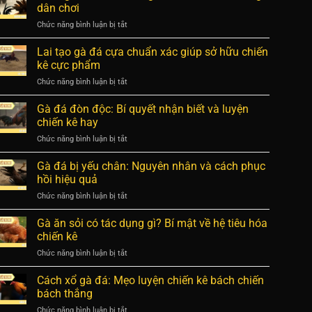
gà
nào?
dân chơi
đá:
Quy
Chức năng bình luận bị tắt
ở
Bí
định
Những
quyết
về
đòn
Lai tạo gà đá cựa chuẩn xác giúp sở hữu chiến
dinh
xử
đánh
dưỡng
kê cực phẩm
lý
chết
giúp
vi
Chức năng bình luận bị tắt
ở
gà
chiến
phạm
Lai
hiểm
kê
tạo
Gà đá đòn độc: Bí quyết nhận biết và luyện
hóc
bền
gà
nhất
chiến kê hay
bỉ
đá
trong
Chức năng bình luận bị tắt
ở
cựa
dân
Gà
chuẩn
chơi
đá
Gà đá bị yếu chân: Nguyên nhân và cách phục
xác
đòn
giúp
hồi hiệu quả
độc:
sở
Chức năng bình luận bị tắt
ở
Bí
hữu
Gà
quyết
chiến
đá
Gà ăn sỏi có tác dụng gì? Bí mật về hệ tiêu hóa
nhận
kê
bị
biết
chiến kê
cực
yếu
và
phẩm
Chức năng bình luận bị tắt
ở
chân:
luyện
Gà
Nguyên
chiến
ăn
Cách xổ gà đá: Mẹo luyện chiến kê bách chiến
nhân
kê
sỏi
và
bách thắng
hay
có
cách
Chức năng bình luận bị tắt
ở