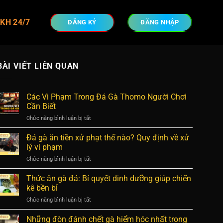
KH 24/7
ĐĂNG KÝ
ĐĂNG NHẬP
BÀI VIẾT LIÊN QUAN
Các Vi Phạm Trong Đá Gà Thomo Người Chơi
Cần Biết
Chức năng bình luận bị tắt
ở
Các
Vi
Đá gà ăn tiền xử phạt thế nào? Quy định về xử
Phạm
lý vi phạm
Trong
Chức năng bình luận bị tắt
ở
Đá
Đá
Gà
gà
Thức ăn gà đá: Bí quyết dinh dưỡng giúp chiến
Thomo
ăn
Người
kê bền bỉ
tiền
Chơi
Chức năng bình luận bị tắt
ở
xử
Cần
Thức
phạt
Biết
ăn
Những đòn đánh chết gà hiểm hóc nhất trong
thế