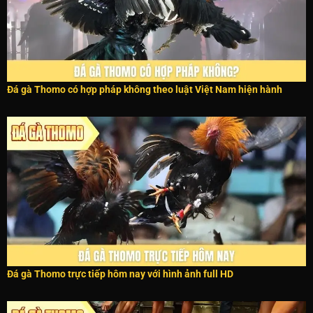
Đá gà Thomo có hợp pháp không theo luật Việt Nam hiện hành
Đá gà Thomo trực tiếp hôm nay với hình ảnh full HD