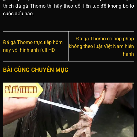
thích đá gà Thomo thì hãy theo dõi liên tục để không bỏ lỡ
cuộc đấu nào.
Đá gà Thomo có hợp pháp
Đá gà Thomo trực tiếp hôm
không theo luật Việt Nam hiện
nay với hình ảnh full HD
hành
BÀI CÙNG CHUYÊN MỤC