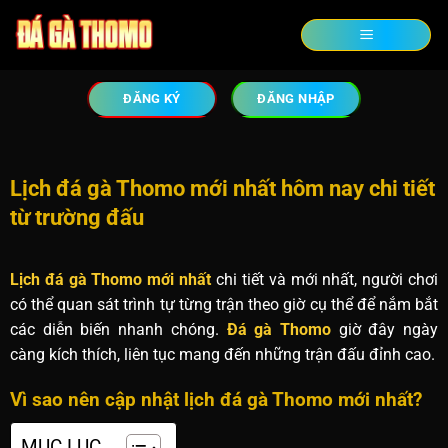
ĐĂNG KÝ
ĐĂNG NHẬP
Lịch đá gà Thomo mới nhất hôm nay chi tiết
từ trường đấu
Lịch đá gà Thomo mới nhất
chi tiết và mới nhất, người chơi
có thể quan sát trình tự từng trận theo giờ cụ thể để nắm bắt
các diễn biến nhanh chóng.
Đá gà Thomo
giờ đây ngày
càng kích thích, liên tục mang đến những trận đấu đỉnh cao.
Vì sao nên cập nhật lịch đá gà Thomo mới nhất?
MỤC LỤC