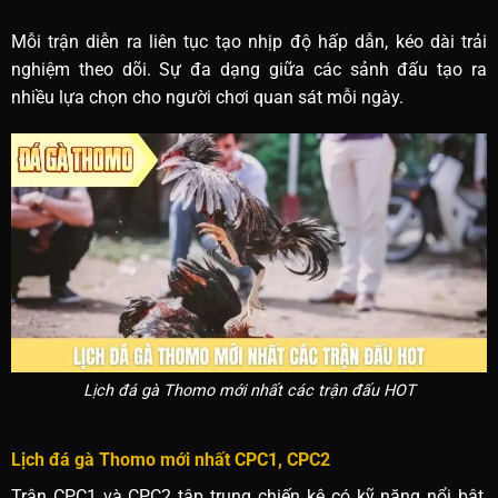
Mỗi trận diễn ra liên tục tạo nhịp độ hấp dẫn, kéo dài trải
nghiệm theo dõi. Sự đa dạng giữa các sảnh đấu tạo ra
nhiều lựa chọn cho người chơi quan sát mỗi ngày.
Lịch đá gà Thomo mới nhất các trận đấu HOT
Lịch đá gà Thomo mới nhất CPC1, CPC2
Trận CPC1 và CPC2 tập trung chiến kê có kỹ năng nổi bật,