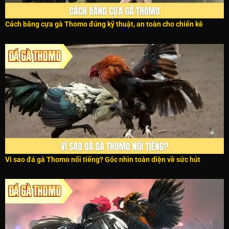
Cách băng cựa gà Thomo đúng kỹ thuật, an toàn cho chiến kê
Vì sao đá gà Thomo nổi tiếng? Góc nhìn toàn diện về sức hút