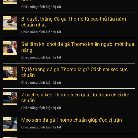
hay
diện
Chức năng bình luận bị tắt
ở
tại
chiến
Phân
Thomo
kê
tích
Bí quyết thắng đá gà Thomo từ cao thủ lâu năm
qua
bất
trận
từng
chuẩn nhất
bại
đá
chi
Chức năng bình luận bị tắt
ở
gà
tiết
Bí
Thomo
cho
quyết
Sai lầm khi chơi đá gà Thomo khiến người mới thua
chuẩn
newbie
thắng
xác
nặng
đá
và
Chức năng bình luận bị tắt
ở
gà
chi
Sai
Thomo
tiết
lầm
Tỷ lệ thắng đá gà Thomo là gì? Cách soi kèo cực
từ
nhất
khi
cao
chuẩn
chơi
thủ
Chức năng bình luận bị tắt
ở
đá
lâu
Tỷ
gà
năm
lệ
7 cách soi kèo Thomo hiệu quả, dự đoán chiến kê
Thomo
chuẩn
thắng
khiến
chuẩn
nhất
đá
người
Chức năng bình luận bị tắt
ở
gà
mới
7
Thomo
thua
cách
Mẹo xem đá gà Thomo chuẩn giúp đọc vị trận
là
nặng
soi
gì?
Chức năng bình luận bị tắt
ở
kèo
Cách
Mẹo
Thomo
soi
xem