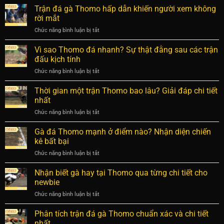
áp
thủ
Trận đá gà Thomo hấp dẫn khiến người xem không
hợp
dụng
đá
đầy
rời mắt
nhất
gà
đủ
Chức năng bình luận bị tắt
ở
Thomo
và
Trận
chia
chi
đá
Vì sao Thomo đá nhanh? Sự thật đằng sau các trận
sẻ
tiết
gà
chọn
đấu kịch tính
nhất
Thomo
chiến
Chức năng bình luận bị tắt
ở
hấp
kê
Vì
dẫn
dũng
sao
Thời gian một trận Thomo bao lâu? Giải đáp chi tiết
khiến
mãnh
Thomo
người
nhất
nhất
đá
xem
Chức năng bình luận bị tắt
ở
nhanh?
không
Thời
Sự
rời
gian
Gà đá Thomo mạnh ở điểm nào? Nhận diện chiến
thật
mắt
một
đằng
kê bất bại
trận
sau
Chức năng bình luận bị tắt
ở
Thomo
các
Gà
bao
trận
đá
Nhận biết gà hay tại Thomo qua từng chi tiết cho
lâu?
đấu
Thomo
Giải
newbie
kịch
mạnh
đáp
tính
Chức năng bình luận bị tắt
ở
ở
chi
Nhận
điểm
tiết
biết
Phân tích trận đá gà Thomo chuẩn xác và chi tiết
nào?
nhất
gà
Nhận
nhất