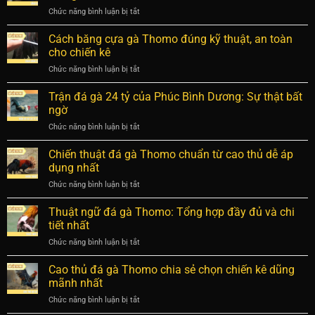
có
cách
Chức năng bình luận bị tắt
ở
tác
phục
Cách
dụng
hồi
xổ
Cách băng cựa gà Thomo đúng kỹ thuật, an toàn
gì?
hiệu
gà
Bí
cho chiến kê
quả
đá:
mật
Chức năng bình luận bị tắt
ở
Mẹo
về
Cách
luyện
hệ
băng
Trận đá gà 24 tỷ của Phúc Bình Dương: Sự thật bất
chiến
tiêu
cựa
kê
ngờ
hóa
gà
bách
chiến
Chức năng bình luận bị tắt
ở
Thomo
chiến
kê
Trận
đúng
bách
đá
Chiến thuật đá gà Thomo chuẩn từ cao thủ dễ áp
kỹ
thắng
gà
thuật,
dụng nhất
24
an
Chức năng bình luận bị tắt
ở
tỷ
toàn
Chiến
của
cho
thuật
Thuật ngữ đá gà Thomo: Tổng hợp đầy đủ và chi
Phúc
chiến
đá
Bình
tiết nhất
kê
gà
Dương:
Chức năng bình luận bị tắt
ở
Thomo
Sự
Thuật
chuẩn
thật
ngữ
Cao thủ đá gà Thomo chia sẻ chọn chiến kê dũng
từ
bất
đá
cao
mãnh nhất
ngờ
gà
thủ
Chức năng bình luận bị tắt
ở
Thomo:
dễ
Cao
Tổng