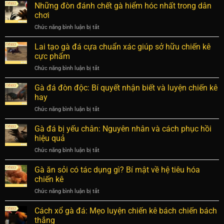
ăn
Những đòn đánh chết gà hiểm hóc nhất trong dân
thế
gà
nào?
chơi
đá:
Quy
Chức năng bình luận bị tắt
ở
Bí
định
Những
quyết
về
đòn
Lai tạo gà đá cựa chuẩn xác giúp sở hữu chiến kê
dinh
xử
đánh
dưỡng
cực phẩm
lý
chết
giúp
vi
Chức năng bình luận bị tắt
ở
gà
chiến
phạm
Lai
hiểm
kê
tạo
Gà đá đòn độc: Bí quyết nhận biết và luyện chiến kê
hóc
bền
gà
nhất
hay
bỉ
đá
trong
Chức năng bình luận bị tắt
ở
cựa
dân
Gà
chuẩn
chơi
đá
Gà đá bị yếu chân: Nguyên nhân và cách phục hồi
xác
đòn
giúp
hiệu quả
độc:
sở
Chức năng bình luận bị tắt
ở
Bí
hữu
Gà
quyết
chiến
đá
Gà ăn sỏi có tác dụng gì? Bí mật về hệ tiêu hóa
nhận
kê
bị
biết
chiến kê
cực
yếu
và
phẩm
Chức năng bình luận bị tắt
ở
chân:
luyện
Gà
Nguyên
chiến
ăn
Cách xổ gà đá: Mẹo luyện chiến kê bách chiến bách
nhân
kê
sỏi
và
thắng
hay