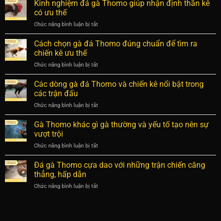
Kinh nghiệm đá gà Thomo giúp nhận định thần kê
hiệu
kèo
đá
quả,
có ưu thế
cực
gà
dự
chuẩn
Chức năng bình luận bị tắt
ở
Thomo
đoán
Kinh
chuẩn
chiến
nghiệm
giúp
Cách chọn gà đá Thomo đúng chuẩn để tìm ra
kê
đá
đọc
chiến kê ưu thế
chuẩn
gà
vị
Chức năng bình luận bị tắt
ở
Thomo
trận
Cách
giúp
chọn
Các dòng gà đá Thomo và chiến kê nổi bật trong
nhận
gà
định
các trận đấu
đá
thần
Chức năng bình luận bị tắt
ở
Thomo
kê
Các
đúng
có
dòng
Gà Thomo khác gì gà thường và yếu tố tạo nên sự
chuẩn
ưu
gà
để
vượt trội
thế
đá
tìm
Chức năng bình luận bị tắt
ở
Thomo
ra
Gà
và
chiến
Thomo
Đá gà Thomo cựa dao với những trận chiến căng
chiến
kê
khác
kê
thẳng, hấp dẫn
ưu
gì
nổi
thế
Chức năng bình luận bị tắt
ở
gà
bật
Đá
thường
trong
gà
và
các
Thomo
yếu
trận
cựa