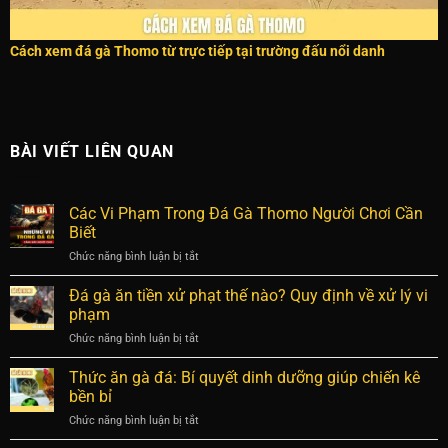
Cách xem đá gà Thomo từ trực tiếp tại trường đấu nổi danh
BÀI VIẾT LIÊN QUAN
Các Vi Phạm Trong Đá Gà Thomo Người Chơi Cần
Biết
Chức năng bình luận bị tắt
ở
Các
Vi
Đá gà ăn tiền xử phạt thế nào? Quy định về xử lý vi
Phạm
phạm
Trong
Chức năng bình luận bị tắt
ở
Đá
Đá
Gà
gà
Thức ăn gà đá: Bí quyết dinh dưỡng giúp chiến kê
Thomo
ăn
Người
bền bỉ
tiền
Chơi
Chức năng bình luận bị tắt
ở
xử
Cần
Thức
phạt
Biết