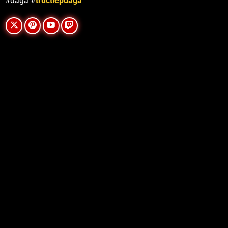
#daga #
tructiepdaga