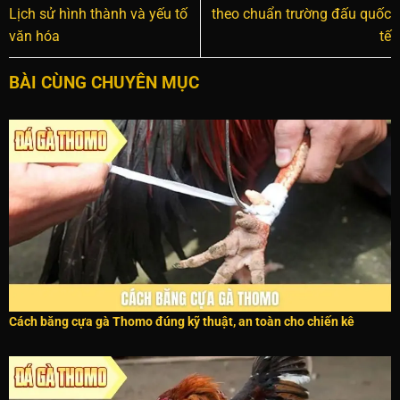
Lịch sử hình thành và yếu tố
theo chuẩn trường đấu quốc
văn hóa
tế
BÀI CÙNG CHUYÊN MỤC
Cách băng cựa gà Thomo đúng kỹ thuật, an toàn cho chiến kê