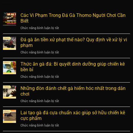
Các Vi Phạm Trong Đá Gà Thomo Người Chơi Cần
Biết
Chức năng bình luận bị tắt
ở
Các
Vi
Đá gà ăn tiền xử phạt thế nào? Quy định về xử lý vi
Phạm
phạm
Trong
Chức năng bình luận bị tắt
ở
Đá
Đá
Gà
gà
Thức ăn gà đá: Bí quyết dinh dưỡng giúp chiến kê
Thomo
ăn
Người
bền bỉ
tiền
Chơi
Chức năng bình luận bị tắt
ở
xử
Cần
Thức
phạt
Biết
ăn
Những đòn đánh chết gà hiểm hóc nhất trong dân
thế
gà
nào?
chơi
đá:
Quy
Chức năng bình luận bị tắt
ở
Bí
định
Những
quyết
về
đòn
Lai tạo gà đá cựa chuẩn xác giúp sở hữu chiến kê
dinh
xử
đánh
dưỡng
cực phẩm
lý
chết
giúp
vi
Chức năng bình luận bị tắt
ở
gà
chiến
phạm
Lai
hiểm
kê