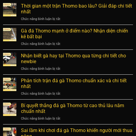
dẫn
dũng
sao
Thời gian một trận Thomo bao lâu? Giải đáp chi tiết
khiến
mãnh
Thomo
người
nhất
nhất
đá
xem
Chức năng bình luận bị tắt
ở
nhanh?
không
Thời
Sự
rời
gian
Gà đá Thomo mạnh ở điểm nào? Nhận diện chiến
thật
mắt
một
đằng
kê bất bại
trận
sau
Chức năng bình luận bị tắt
ở
Thomo
các
Gà
bao
trận
đá
Nhận biết gà hay tại Thomo qua từng chi tiết cho
lâu?
đấu
Thomo
Giải
newbie
kịch
mạnh
đáp
tính
Chức năng bình luận bị tắt
ở
ở
chi
Nhận
điểm
tiết
biết
Phân tích trận đá gà Thomo chuẩn xác và chi tiết
nào?
nhất
gà
Nhận
nhất
hay
diện
Chức năng bình luận bị tắt
ở
tại
chiến
Phân
Thomo
kê
tích
Bí quyết thắng đá gà Thomo từ cao thủ lâu năm
qua
bất
trận
từng
chuẩn nhất
bại
đá
chi
Chức năng bình luận bị tắt
ở
gà
tiết
Bí
Thomo
cho
quyết
Sai lầm khi chơi đá gà Thomo khiến người mới thua
chuẩn
newbie
thắng
xác