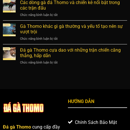
chọn
Các dòng gà đá Thomo và chiến kê nổi bật trong
nhận
gà
định
các trận đấu
đá
thần
Chức năng bình luận bị tắt
ở
Thomo
kê
Các
đúng
có
dòng
Gà Thomo khác gì gà thường và yếu tố tạo nên sự
chuẩn
ưu
gà
để
vượt trội
thế
đá
tìm
Chức năng bình luận bị tắt
ở
Thomo
ra
Gà
và
chiến
Thomo
Đá gà Thomo cựa dao với những trận chiến căng
chiến
kê
khác
kê
thẳng, hấp dẫn
ưu
gì
nổi
thế
Chức năng bình luận bị tắt
ở
gà
bật
Đá
thường
trong
gà
và
các
Thomo
yếu
trận
cựa
tố
đấu
dao
tạo
với
nên
những
sự
HƯỚNG DẪN
trận
vượt
chiến
trội
căng
thẳng,
Chính Sách Bảo Mật
hấp
Đá gà Thomo
cung cấp đầy
dẫn