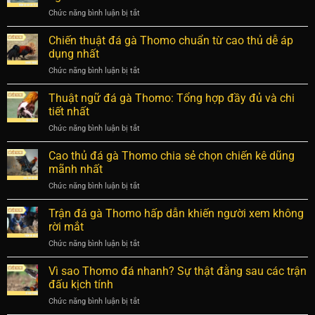
gà
bách
chiến
Chức năng bình luận bị tắt
ở
Thomo
chiến
kê
Trận
đúng
bách
đá
Chiến thuật đá gà Thomo chuẩn từ cao thủ dễ áp
kỹ
thắng
gà
thuật,
dụng nhất
24
an
Chức năng bình luận bị tắt
ở
tỷ
toàn
Chiến
của
cho
thuật
Thuật ngữ đá gà Thomo: Tổng hợp đầy đủ và chi
Phúc
chiến
đá
Bình
tiết nhất
kê
gà
Dương:
Chức năng bình luận bị tắt
ở
Thomo
Sự
Thuật
chuẩn
thật
ngữ
Cao thủ đá gà Thomo chia sẻ chọn chiến kê dũng
từ
bất
đá
cao
mãnh nhất
ngờ
gà
thủ
Chức năng bình luận bị tắt
ở
Thomo:
dễ
Cao
Tổng
áp
thủ
Trận đá gà Thomo hấp dẫn khiến người xem không
hợp
dụng
đá
đầy
rời mắt
nhất
gà
đủ
Chức năng bình luận bị tắt
ở
Thomo
và
Trận
chia
chi
đá
Vì sao Thomo đá nhanh? Sự thật đằng sau các trận
sẻ
tiết
gà
chọn
đấu kịch tính
nhất
Thomo
chiến
Chức năng bình luận bị tắt
ở
hấp
kê
Vì