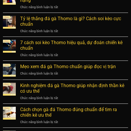
nặng
đá
và
Chức năng bình luận bị tắt
ở
gà
chi
Sai
Thomo
tiết
lầm
Tỷ lệ thắng đá gà Thomo là gì? Cách soi kèo cực
từ
nhất
khi
cao
chuẩn
chơi
thủ
Chức năng bình luận bị tắt
ở
đá
lâu
Tỷ
gà
năm
lệ
7 cách soi kèo Thomo hiệu quả, dự đoán chiến kê
Thomo
chuẩn
thắng
khiến
chuẩn
nhất
đá
người
Chức năng bình luận bị tắt
ở
gà
mới
7
Thomo
thua
cách
Mẹo xem đá gà Thomo chuẩn giúp đọc vị trận
là
nặng
soi
gì?
Chức năng bình luận bị tắt
ở
kèo
Cách
Mẹo
Thomo
soi
xem
Kinh nghiệm đá gà Thomo giúp nhận định thần kê
hiệu
kèo
đá
quả,
có ưu thế
cực
gà
dự
chuẩn
Chức năng bình luận bị tắt
ở
Thomo
đoán
Kinh
chuẩn
chiến
nghiệm
giúp
Cách chọn gà đá Thomo đúng chuẩn để tìm ra
kê
đá
đọc
chiến kê ưu thế
chuẩn
gà
vị
Chức năng bình luận bị tắt
ở
Thomo
trận
Cách
giúp