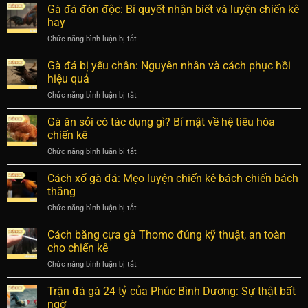
tạo
Gà đá đòn độc: Bí quyết nhận biết và luyện chiến kê
hóc
bền
gà
nhất
hay
bỉ
đá
trong
Chức năng bình luận bị tắt
ở
cựa
dân
Gà
chuẩn
chơi
đá
Gà đá bị yếu chân: Nguyên nhân và cách phục hồi
xác
đòn
giúp
hiệu quả
độc:
sở
Chức năng bình luận bị tắt
ở
Bí
hữu
Gà
quyết
chiến
đá
Gà ăn sỏi có tác dụng gì? Bí mật về hệ tiêu hóa
nhận
kê
bị
biết
chiến kê
cực
yếu
và
phẩm
Chức năng bình luận bị tắt
ở
chân:
luyện
Gà
Nguyên
chiến
ăn
Cách xổ gà đá: Mẹo luyện chiến kê bách chiến bách
nhân
kê
sỏi
và
thắng
hay
có
cách
Chức năng bình luận bị tắt
ở
tác
phục
Cách
dụng
hồi
xổ
Cách băng cựa gà Thomo đúng kỹ thuật, an toàn
gì?
hiệu
gà
Bí
cho chiến kê
quả
đá:
mật
Chức năng bình luận bị tắt
ở
Mẹo
về
Cách
luyện
hệ
băng
Trận đá gà 24 tỷ của Phúc Bình Dương: Sự thật bất
chiến
tiêu
cựa
kê
ngờ
hóa