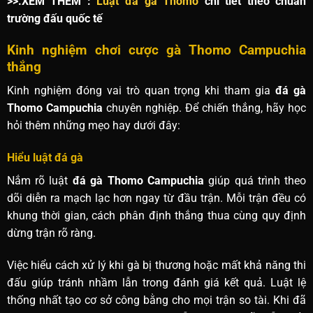
>>.XEM THÊM :
Luật đá gà Thomo
chi tiết theo chuẩn
trường đấu quốc tế
Kinh nghiệm chơi cược gà Thomo Campuchia
thắng
Kinh nghiệm đóng vai trò quan trọng khi tham gia
đá gà
Thomo Campuchia
chuyên nghiệp. Để chiến thắng, hãy học
hỏi thêm những mẹo hay dưới đây:
Hiểu luật đá gà
Nắm rõ luật
đá gà Thomo Campuchia
giúp quá trình theo
dõi diễn ra mạch lạc hơn ngay từ đầu trận. Mỗi trận đều có
khung thời gian, cách phân định thắng thua cùng quy định
dừng trận rõ ràng.
Việc hiểu cách xử lý khi gà bị thương hoặc mất khả năng thi
đấu giúp tránh nhầm lẫn trong đánh giá kết quả. Luật lệ
thống nhất tạo cơ sở công bằng cho mọi trận so tài. Khi đã