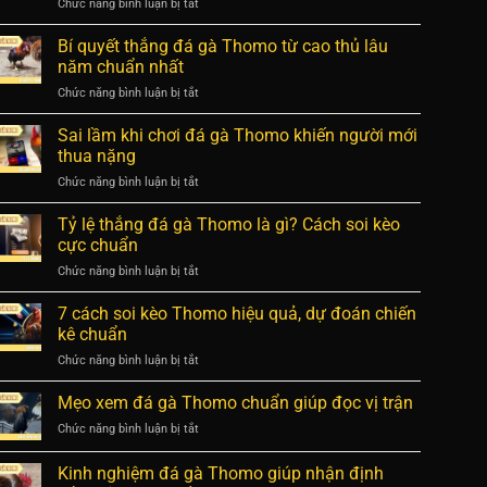
Chức năng bình luận bị tắt
ở
tại
chiến
Phân
Thomo
kê
tích
Bí quyết thắng đá gà Thomo từ cao thủ lâu
qua
bất
trận
từng
năm chuẩn nhất
bại
đá
chi
Chức năng bình luận bị tắt
ở
gà
tiết
Bí
Thomo
cho
quyết
Sai lầm khi chơi đá gà Thomo khiến người mới
chuẩn
newbie
thắng
xác
thua nặng
đá
và
Chức năng bình luận bị tắt
ở
gà
chi
Sai
Thomo
tiết
lầm
Tỷ lệ thắng đá gà Thomo là gì? Cách soi kèo
từ
nhất
khi
cao
cực chuẩn
chơi
thủ
Chức năng bình luận bị tắt
ở
đá
lâu
Tỷ
gà
năm
lệ
7 cách soi kèo Thomo hiệu quả, dự đoán chiến
Thomo
chuẩn
thắng
khiến
kê chuẩn
nhất
đá
người
Chức năng bình luận bị tắt
ở
gà
mới
7
Thomo
thua
cách
Mẹo xem đá gà Thomo chuẩn giúp đọc vị trận
là
nặng
soi
gì?
Chức năng bình luận bị tắt
ở
kèo
Cách
Mẹo
Thomo
soi
xem
Kinh nghiệm đá gà Thomo giúp nhận định
hiệu
kèo
đá