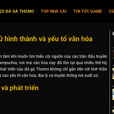
ẸO ĐÁ GÀ THOMO
TOP NHÀ CÁI
TIN TỨC GAME
CS
 hình thành và yếu tố văn hóa
n tâm khi muốn tìm hiểu cội nguồn của các trận đấu truyền
Campuchia, nơi mà văn hóa này đã tồn tại qua nhiều thế hệ,
hát triển của đá gà Thomo không chỉ gắn liền với tinh thần
các yếu tố văn hóa, địa lý và truyền thống nơi xuất xứ.
và phát triển