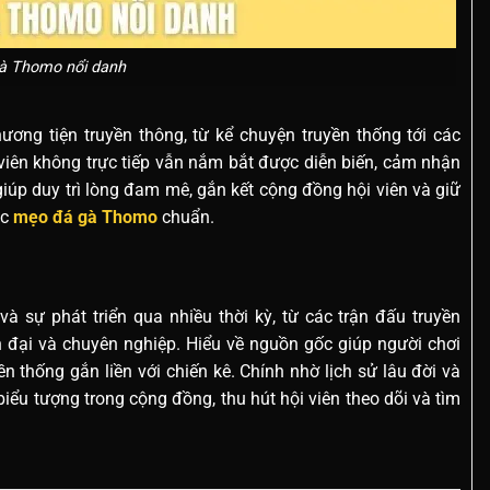
gà Thomo nổi danh
ơng tiện truyền thông, từ kể chuyện truyền thống tới các
i viên không trực tiếp vẫn nắm bắt được diễn biến, cảm nhận
iúp duy trì lòng đam mê, gắn kết cộng đồng hội viên và giữ
ác
mẹo đá gà Thomo
chuẩn.
à sự phát triển qua nhiều thời kỳ, từ các trận đấu truyền
 đại và chuyên nghiệp. Hiểu về nguồn gốc giúp người chơi
yền thống gắn liền với chiến kê. Chính nhờ lịch sử lâu đời và
iểu tượng trong cộng đồng, thu hút hội viên theo dõi và tìm