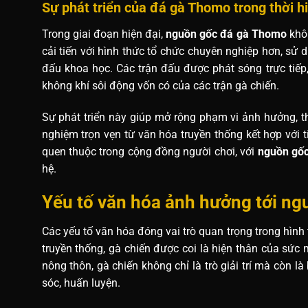
Sự phát triển của đá gà Thomo trong thời h
Trong giai đoạn hiện đại,
nguồn gốc đá gà Thomo
khôn
cải tiến với hình thức tổ chức chuyên nghiệp hơn, sử d
đấu khoa học. Các trận đấu được phát sóng trực tiếp, 
không khí sôi động vốn có của các trận gà chiến.
Sự phát triển này giúp mở rộng phạm vi ảnh hưởng, thu
nghiệm trọn vẹn từ văn hóa truyền thống kết hợp với ti
quen thuộc trong cộng đồng người chơi, với
nguồn gố
hệ.
Yếu tố văn hóa ảnh hưởng tới n
Các yếu tố văn hóa đóng vai trò quan trọng trong hình
truyền thống, gà chiến được coi là hiện thân của sức m
nông thôn, gà chiến không chỉ là trò giải trí mà còn l
sóc, huấn luyện.