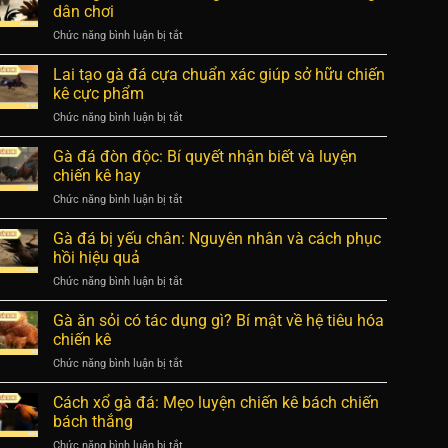
gà
nào?
dân chơi
đá:
Quy
Chức năng bình luận bị tắt
ở
Bí
định
Những
quyết
về
đòn
Lai tạo gà đá cựa chuẩn xác giúp sở hữu chiến
dinh
xử
đánh
dưỡng
kê cực phẩm
lý
chết
giúp
vi
Chức năng bình luận bị tắt
ở
gà
chiến
phạm
Lai
hiểm
kê
tạo
Gà đá đòn độc: Bí quyết nhận biết và luyện
hóc
bền
gà
nhất
chiến kê hay
bỉ
đá
trong
Chức năng bình luận bị tắt
ở
cựa
dân
Gà
chuẩn
chơi
đá
Gà đá bị yếu chân: Nguyên nhân và cách phục
xác
đòn
giúp
hồi hiệu quả
độc:
sở
Chức năng bình luận bị tắt
ở
Bí
hữu
Gà
quyết
chiến
đá
Gà ăn sỏi có tác dụng gì? Bí mật về hệ tiêu hóa
nhận
kê
bị
biết
chiến kê
cực
yếu
và
phẩm
Chức năng bình luận bị tắt
ở
chân:
luyện
Gà
Nguyên
chiến
ăn
Cách xổ gà đá: Mẹo luyện chiến kê bách chiến
nhân
kê
sỏi
và
bách thắng
hay
có
cách
Chức năng bình luận bị tắt
ở