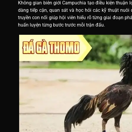
Không gian biên giới Campuchia tạo điều kiện thuận l
dàng tiếp cận, quan sát và học hỏi các kỹ thuật nuôi
truyền con nối giúp hội viên hiểu rõ từng giai đoạn ph
huấn luyện từng bước trước mỗi trận đấu.