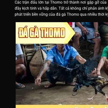
Các trận đấu lớn tại Thomo trở thành nơi gặp gỡ của h
đầy kịch tính và hấp dẫn. Tất cả không chỉ phản ánh 
phát triển bền vững của đá gà Thomo qua nhiều thời k