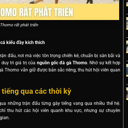
Thomo rất phát triển
cá kiểu đầy kích thích
ận đấu, nơi mà việc tôn trọng chiến kê, chuẩn bị sân bãi và
duy trì giá trị của
nguồn gốc đá gà Thomo
. Nhờ sự kết hợp
 gà Thomo vẫn giữ được bản sắc riêng, thu hút hội viên quan
tiếng qua các thời kỳ
qua những trận đấu từng gây tiếng vang qua nhiều thế hệ.
 chỉ thu hút các hội viên quanh khu vực, nhưng sự chuyên
gian.